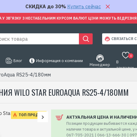
СКИДКА до 30%
Купить сейчас
А У ЗВ'ЯЗКУ З НЕСТАБІЛЬНИМ КУРСОМ ВАЛЮТ ЦІНИ МОЖУТЬ ВІДРІЗН
СВЯЗАТЬСЯ С
0
Блог
Информация о компании
В
Менеджер
закладки
uroAqua RS25-4/180мм
Я WILO STAR EUROAQUA RS25-4/180ММ
ТОП ПРОДАЖ
АКТУАЛЬНАЯ ЦЕНА И НАЛИЧЕН
Позиции продукции выбиваются кажд
наличии товара и актуальной цене, у
067-705-2021 | 066-13-666-30 | 09