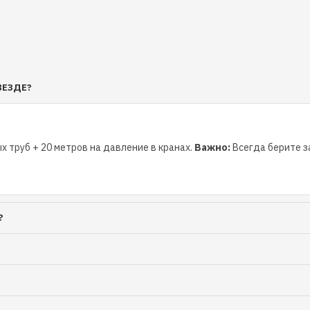
ВЕЗДЕ?
сшумный.
х труб + 20 метров на давление в кранах.
Важно:
Всегда берите за
?