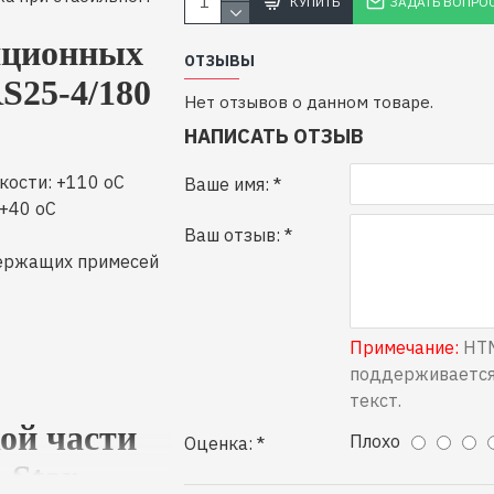
КУПИТЬ
ЗАДАТЬ ВОПРО
яционных
ОТЗЫВЫ
S25-4/180
Нет отзывов о данном товаре.
НАПИСАТЬ ОТЗЫВ
ости: +110 оС
Ваше имя:
+40 оС
Ваш отзыв:
держащих примесей
Примечание:
HTM
поддерживается
текст.
ой части
Плохо
Оценка:
 Star