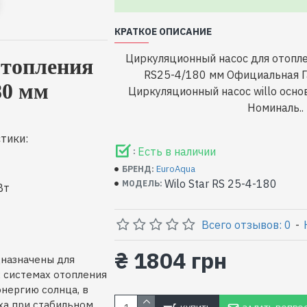
КРАТКОЕ ОПИСАНИЕ
Циркуляционный насос для отоплен
отопления
RS25-4/180 мм Официальная Г
80 мм
Циркуляционный насос willo осно
Номиналь..
тики:
Есть в наличии
:
EuroAqua
БРЕНД:
Wilo Star RS 25-4-180
МОДЕЛЬ:
Вт
Всего отзывов: 0
-
₴ 1804 грн
дназначены для
 системах отопления
энергию солнца, в
ха при стабильном