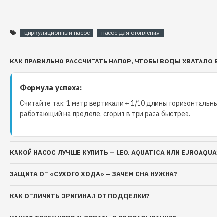
EuroAqua RS25-4/180 мм:
Напряжение: 220-240 В
циркуляционный насос
насос для отопления
Частота: 50 Гц
Класс защиты: IP44
КАК ПРАВИЛЬНО РАССЧИТАТЬ НАПОР, ЧТОБЫ ВОДЫ ХВАТАЛО 
Тип двигателя: асинхронный, трёх скоростной, бе
Формула успеха:
Считайте так: 1 метр вертикали + 1/10 длины горизонтальны
работающий на пределе, сгорит в три раза быстрее.
КАКОЙ НАСОС ЛУЧШЕ КУПИТЬ — LEO, AQUATICA ИЛИ EUROAQUA
ЗАЩИТА ОТ «СУХОГО ХОДА» — ЗАЧЕМ ОНА НУЖНА?
КАК ОТЛИЧИТЬ ОРИГИНАЛ ОТ ПОДДЕЛКИ?