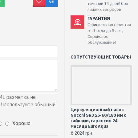
С
течении 14 дней! без
лишних вопросов
ГАРАНТИЯ
Официальная гарантия
от 1 года до 5 лет,
Сервисное
обслуживание!
СОПУТСТВУЮЩИЕ ТОВАРЫ
L разметка не
Насос для отопления
! Используйте обычный
Nocchi (EuroAqua) SR3 25-
Циркуляционный насос
40/180 мм (комплект гаек)
Nocchi SR3 25-60/180 мм с
₴ 1892 грн
гайками, гарантия 24
Хорошо
месяца EuroAqua
₴ 2024 грн