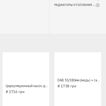
РАДИАТОРЫ ОТОПЛЕНИЯ БАТАРЕИ
DAB 55/180мм (медь) + гайки Насос Циркуляционный EuroAqua
Циркуляционный насос для отопления Wilo-Star(EuroAqua)RS25-6/180+гайки
₴ 1738 грн
₴ 1716 грн