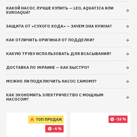
Потребляемая мощность
3320 Вт
КАКОЙ НАСОС ЛУЧШЕ КУПИТЬ — LEO, AQUATICA ИЛИ
EUROAQUA?
Номинальный напор
85 м
ЗАЩИТА ОТ «СУХОГО ХОДА» — ЗАЧЕМ ОНА НУЖНА?
Максимальный напор
128 м
КАК ОТЛИЧИТЬ ОРИГИНАЛ ОТ ПОДДЕЛКИ?
6 м³/ч (100 л/
Номинальная подача
КАКУЮ ТРУБУ ИСПОЛЬЗОВАТЬ ДЛЯ ВСАСЫВАНИЯ?
мин)
ДОСТАВКА ПО УКРАИНЕ — КАК БЫСТРО?
9,6 м³/ч (160
Максимальная подача
л/мин)
МОЖНО ЛИ ПОДКЛЮЧИТЬ НАСОС САМОМУ?
Максимальная глубина
40 м
КАК ЭКОНОМИТЬ ЭЛЕКТРИЧЕСТВО С МОЩНЫМ
погружения
НАСОСОМ?
Длина кабеля питания
2 м
-16 %
ТОП ПРОДАЖ
Масса
25,7 кг
-6 %