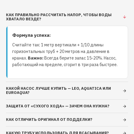
графит/керамика /NBR/AISI 304 Улучшена защита
двигателя по линии вала: уплотнение торцовое
усилено специальной манжетой Укомплектован
КАК ПРАВИЛЬНО РАССЧИТАТЬ НАПОР, ЧТОБЫ ВОДЫ
ХВАТАЛО ВЕЗДЕ?
специальной муфтой для герметичного соединения
кабеля двигателя с кабелем электропитания
Формула успеха:
Двигатель: Асинхронный двухполюсный с
короткозамкнутым ротором, маслонаполненный
Считайте так: 1 метр вертикали + 1/10 длины
Степень защиты IPХ8 Класс нагревостойкости
горизонтальных труб + 20 метров на давление в
изоляции В Однофазное исполнение с
кранах.
Важно:
Всегда берите запас 15-20%. Насос,
работающий на пределе, сгорит в три раза быстрее.
установленными в корпус электродвигателя
конденсатором и встроенным в обмотку
устройством защиты двигателя от перегрузок
Напряжение питания: 220 В, 50 Гц Режим работы:
КАКОЙ НАСОС ЛУЧШЕ КУПИТЬ — LEO, AQUATICA ИЛИ
EUROAQUA?
продолжительный Ограничения: Перекачиваемая
жидкость: вода или другие жидкости, сходные с
ЗАЩИТА ОТ «СУХОГО ХОДА» — ЗАЧЕМ ОНА НУЖНА?
водой по плотности и химической активности Общая
минерализация воды, не более 1500 г/м³
КАК ОТЛИЧИТЬ ОРИГИНАЛ ОТ ПОДДЕЛКИ?
Показатель рН 6,5 – 9,5 Содержание механических
примесей, не более 50 г/м³ Максимальный размер
КАКУЮ ТРУБУ ИСПОЛЬЗОВАТЬ ДЛЯ ВСАСЫВАНИЯ?