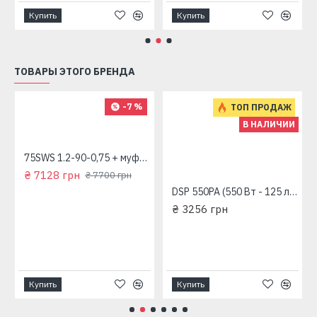
Купить
Купить
ТОВАРЫ ЭТОГО БРЕНДА
-7 %
ТОП ПРОДАЖ
В НАЛИЧИИ
75SWS 1.2-90-0,75 + муфта "Насосы плюс Оборудование"
₴ 7128 грн
₴ 7700 грн
DSP 550PA (550 Вт - 125 л/мин - напор 7,5 м - медь) "Насосы+Оборудование" Дренажный насос
₴ 3256 грн
Купить
Купить