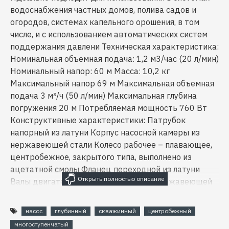
водоснабжения частных домов, полива садов и
огородов, системах капельного орошения, в том
числе, и с использованием автоматических систем
поддержания давлени Техническая характеристика:
Номинальная объемная подача: 1,2 м3/час (20 л/мин)
Номинальный напор: 60 м Масса: 10,2 кг
Максимальный напор 69 м Максимальная объемная
подача 3 м³/ч (50 л/мин) Максимальная глубина
погружения 20 м Потребляемая мощность 760 Вт
Конструктивные характеристики: Патрубок
напорный из латуни Корпус насосной камеры из
нержавеющей стали Колесо рабочее – плавающее,
центробежное, закрытого типа, выполнено из
ацетатной смолы Фланец переходной из латуни
Валы двигателя и насосной части из нержавеющей
стали AISI 304 Винты, стягивающие скобы, корпус
двигателя и рубашка насосной камеры из
насос
глубинный
скважинный
центробежный
нержавеющей стали Уплотнение торцовое –
многоступенчатый