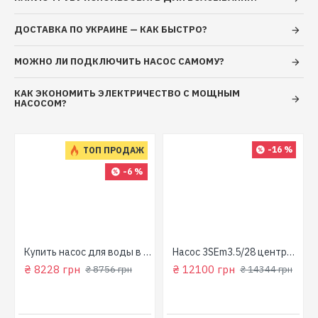
частиц, не более 0,2 мм Максимальная температура
перекачиваемой жидкости: +35 °С
ДОСТАВКА ПО УКРАИНЕ — КАК БЫСТРО?
МОЖНО ЛИ ПОДКЛЮЧИТЬ НАСОС САМОМУ?
КАК ЭКОНОМИТЬ ЭЛЕКТРИЧЕСТВО С МОЩНЫМ
НАСОСОМ?
-16 %
ТОП ПРОДАЖ
-6 %
для колодца
Купить насос для воды в колодец (800 Вт, напор: 43м, производит: 90 л/мин) GARDEN 1000-4-Robot "NPO"
Насос 3SEm3.5/28 центробежный скважинный 1,5кВт Н107м 90л/мин Ø80мм Aquatica Dongyin 777395
₴ 8228 грн
₴ 12100 грн
₴ 8756 грн
₴ 14344 грн