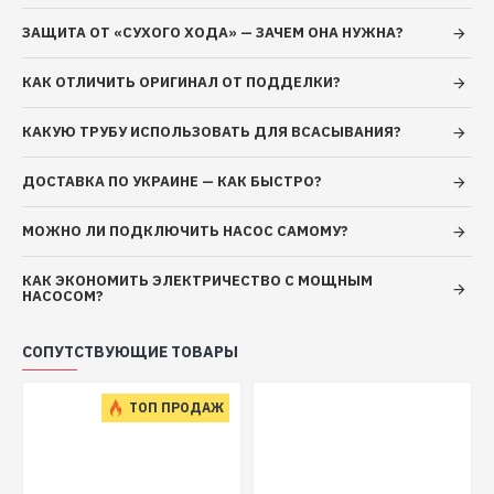
Страна производитель: Украина
ЗАЩИТА ОТ «СУХОГО ХОДА» — ЗАЧЕМ ОНА НУЖНА?
Вид насоса: шнековый
Напор, 80 м
КАК ОТЛИЧИТЬ ОРИГИНАЛ ОТ ПОДДЕЛКИ?
Производительность, л/мин: 25
Питание, В: 220
КАКУЮ ТРУБУ ИСПОЛЬЗОВАТЬ ДЛЯ ВСАСЫВАНИЯ?
Потребляемая мощность, Вт: 370
Глубина погружения, м: 15
ДОСТАВКА ПО УКРАИНЕ — КАК БЫСТРО?
Диаметр выходного отверстия, мм: 25
Тип установки: вертикальная
МОЖНО ЛИ ПОДКЛЮЧИТЬ НАСОС САМОМУ?
Допустимая температура жидкости: 35
Материал корпуса: нержавеющая сталь
КАК ЭКОНОМИТЬ ЭЛЕКТРИЧЕСТВО С МОЩНЫМ
НАСОСОМ?
Диаметр насоса, мм: 96
Диаметр разъема соединения, дюйм: 1
СОПУТСТВУЮЩИЕ ТОВАРЫ
Длина сетевого шнура: 16 м
Габариты, В/Ш/Г, мм: 610х96х96
Вес: 15 кг
ТОП ПРОДАЖ
Гарантия: 12 месяцев.
Мотор данного шнекового насоса является