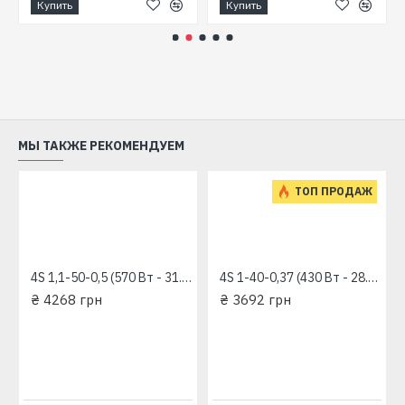
Купить
Купить
Если вы ищете компактный, универсальный и
высококачественный насос для скважин, то
шнековый глубинный насос - это то, что вам нужно.
Благодаря своей конструкции и характеристикам,
этот насос является прекрасным выбором для
автоматического водоснабжения, оросительных
установок и других систем.
МЫ ТАКЖЕ РЕКОМЕНДУЕМ
ТОП ПРОДАЖ
4S 1,1-50-0,5 (570 Вт - 31.6 л/мин - напор: 98 м) "RUDES" глубинный насос для скважин
4S 1-40-0,37 (430 Вт - 28.3 л/мин - напор: 92 м) "RUDES" глубинный насос для скважин
₴ 4268 грн
₴ 3692 грн