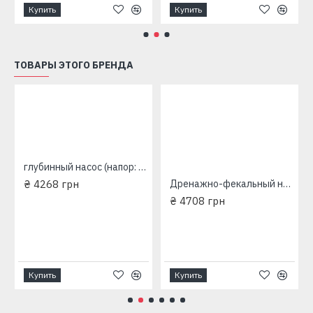
Купить
Купить
ТОВАРЫ ЭТОГО БРЕНДА
глубинный насос (напор: 100 м - 500 Вт - подача 30 л/мин) QGD1.8-50-0.55 H World
₴ 4268 грн
Дренажно-фекальный насос H.World V180F (350 вт. Подача: 141.6 л/мин. Напор: 7 м)
₴ 4708 грн
Купить
Купить