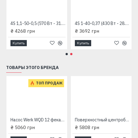
4S 1,1-50-0,5 (570 Вт - 31.6 л/мин - напор: 98 м) "RUDES" глубинный насос для скважин
4S 1-40-0,37 (430 Вт - 28.3 л/мин - напор: 92 м) "RUDES" глубинный насос для скважин
₴ 4268 грн
₴ 3692 грн
Купить
Купить
ТОВАРЫ ЭТОГО БРЕНДА
ТОП ПРОДАЖ
Насос Werk WQD 12 фекальный погружной с поплавком (2 кВт, напор: 14 м, производит: 300 л/мин)
Поверхностный центробежный насос JSWm 10M Werk (1.3 кВт, напор 54 м, 70 л/мин) (предоплата)
₴ 5060 грн
₴ 5808 грн