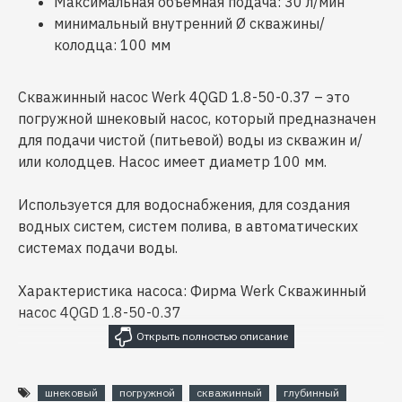
Максимальная объемная подача: 30 л/мин
минимальный внутренний Ø скважины/
колодца: 100 мм
Скважинный насос Werk 4QGD 1.8-50-0.37 – это
погружной шнековый насос, который предназначен
для подачи чистой (питьевой) воды из скважин и/
или колодцев. Насос имеет диаметр 100 мм.
Используется для водоснабжения, для создания
водных систем, систем полива, в автоматических
системах подачи воды.
Характеристика насоса: Фирма Werk Скважинный
насос 4QGD 1.8-50-0.37
Страна производитель Китай
Гарантия: 1 год
шнековый
погружной
скважинный
глубинный
Вид насоса: Погружной