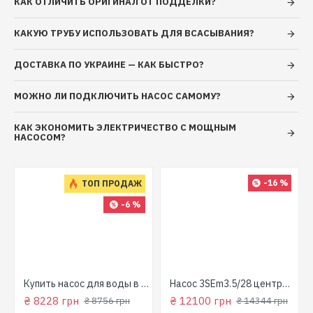
КАК ОТЛИЧИТЬ ОРИГИНАЛ ОТ ПОДДЕЛКИ?
КАКУЮ ТРУБУ ИСПОЛЬЗОВАТЬ ДЛЯ ВСАСЫВАНИЯ?
ДОСТАВКА ПО УКРАИНЕ — КАК БЫСТРО?
МОЖНО ЛИ ПОДКЛЮЧИТЬ НАСОС САМОМУ?
КАК ЭКОНОМИТЬ ЭЛЕКТРИЧЕСТВО С МОЩНЫМ
НАСОСОМ?
-16 %
ТОП ПРОДАЖ
-6 %
для колодца
Купить насос для воды в колодец (800 Вт, напор: 43м, производит: 90 л/мин) GARDEN 1000-4-Robot "NPO"
Насос 3SEm3.5/28 центробежный скважинный 1,5кВт Н107м 90л/мин Ø80мм Aquatica Dongyin 777395
₴ 8228 грн
₴ 12100 грн
₴ 8756 грн
₴ 14344 грн