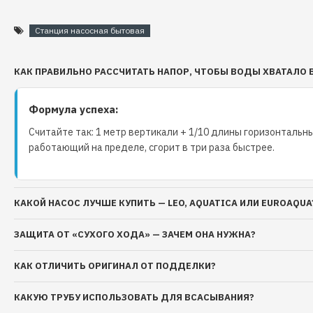
перекачиваемая жидкость: вода или другие жидкости,
плотности и химической активности общая минерализац
Станция насосная бытовая
1500г/см? показатель pH 6,5 - 9,5 содержание механич
более 0,01% максимальный размер частиц, не более 0,
КАК ПРАВИЛЬНО РАССЧИТАТЬ НАПОР, ЧТОБЫ ВОДЫ ХВАТАЛО 
температура перекачиваемой жидкости: +40°С макси
температура окружающей среды: +40°С максимальное
0,6 МПа (6 бар), для станций AUQB70/E, AUTPS70/E 0,8
Формула успеха:
насос серии AUJET 80B/E1(А) (UA). И Вы обеспечите с
Считайте так: 1 метр вертикали + 1/10 длины горизонтальны
водоснабжением.
работающий на пределе, сгорит в три раза быстрее.
КАКОЙ НАСОС ЛУЧШЕ КУПИТЬ — LEO, AQUATICA ИЛИ EUROAQUA
ЗАЩИТА ОТ «СУХОГО ХОДА» — ЗАЧЕМ ОНА НУЖНА?
КАК ОТЛИЧИТЬ ОРИГИНАЛ ОТ ПОДДЕЛКИ?
КАКУЮ ТРУБУ ИСПОЛЬЗОВАТЬ ДЛЯ ВСАСЫВАНИЯ?