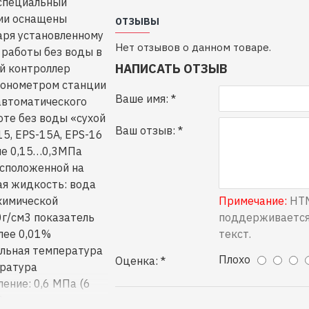
 специальный
ции оснащены
ОТЗЫВЫ
аря установленному
Нет отзывов о данном товаре.
 работы без воды в
НАПИСАТЬ ОТЗЫВ
ый контроллер
монометром станции
Ваше имя:
 автоматического
оте без воды «сухой
Ваш отзыв:
5, EPS-15А, EPS-16
не 0,15…0,3МПа
асположенной на
ая жидкость: вода
 химической
Примечание:
HTM
0г/см3 показатель
поддерживается
олее 0,01%
текст.
альная температура
Плохо
Оценка:
ература
ение: 0,6 МПа (6
Ограничения: