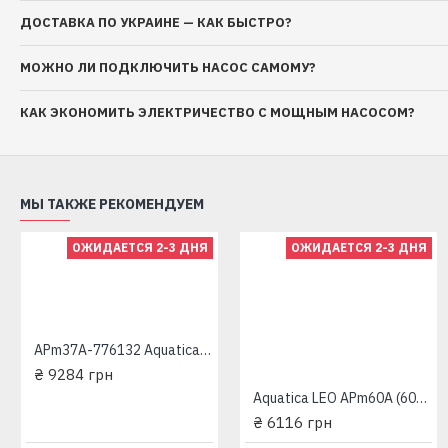
ДОСТАВКА ПО УКРАИНЕ — КАК БЫСТРО?
МОЖНО ЛИ ПОДКЛЮЧИТЬ НАСОС САМОМУ?
КАК ЭКОНОМИТЬ ЭЛЕКТРИЧЕСТВО С МОЩНЫМ НАСОСОМ?
МЫ ТАКЖЕ РЕКОМЕНДУЕМ
ОЖИДАЕТСЯ 2-3 ДНЯ
ОЖИДАЕТСЯ 2-3 ДНЯ
75SWS 1.2-32-0.25 + муфта "Насосы плюс Оборудование"
75SWS 1.2-45-0.37 + муфта "Насосы плюс Оборудование"
₴ 4724 грн
APm37A-776132 Aquatica Станция водоснабжения вихревая
₴ 5428 грн
₴ 9284 грн
Aquatica LEO APm60A (600 Вт - 50 л/мин - напор: 60 м - медь) (775133/24) Станция водоснабжения вихревая
₴ 6116 грн