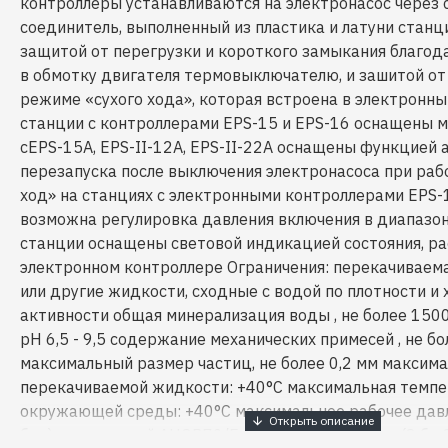
контроллеры устанавливаются на электронасос через
соединитель, выполненный из пластика и латуни стан
защитой от перегрузки и короткого замыкания благод
в обмотку двигателя термовыключателю, и зашитой от
режиме «сухого хода», которая встроена в электронн
станции с контроллерами EPS-15 и EPS-16 оснащены 
сEPS-15A, EPS-II-12A, EPS-II-22A оснащены функцией
перезапуска после выключения электронасоса при раб
ход» на станциях с электронными контроллерами EPS-1
возможна регулировка давления включения в диапазо
станции оснащены световой индикацией состояния, р
электронном контроллере Ограничения: перекачиваем
или другие жидкости, сходные с водой по плотности и
активности общая минерализация воды , не более 150
pH 6,5 - 9,5 содержание механических примесей , не б
максимальный размер частиц, не более 0,2 мм максим
перекачиваемой жидкости: +40°С максимальная темп
окружающей среды: +40°С максимальное рабочее давл
бар), для станций AUQB70/E, AUTPS70/E 0,8 Мпа (8 ба 