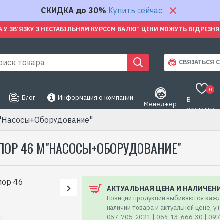
СКИДКА до 30%
Купить сейчас
А У ЗВ'ЯЗКУ З НЕСТАБІЛЬНИМ КУРСОМ ВАЛЮТ ЦІНИ МОЖУТЬ ВІДРІЗН
СВЯЗАТЬСЯ С
0
Блог
Информация о компании
В
Менеджер
закладки
м"Насосы+Оборудование"
НАПОР 46 М"НАСОСЫ+ОБОРУДОВАНИЕ"
АКТУАЛЬНАЯ ЦЕНА И НАЛИЧЕН
Позиции продукции выбиваются кажд
наличии товара и актуальной цене, у
067-705-2021 | 066-13-666-30 | 09