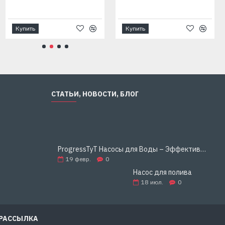
Купить
Купить
СТАТЬИ, НОВОСТИ, БЛОГ
ProgressTyT Насосы для Воды – Эффективное и Надёжное Решение для Дома и Бизнеса
19
февр.
0
Насос для полива
18
июл.
0
 РАССЫЛКА