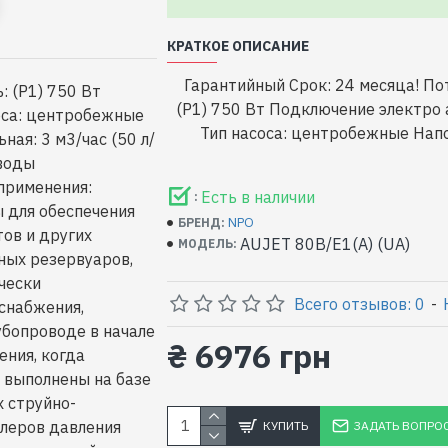
КРАТКОЕ ОПИСАНИЕ
Гарантийный Срок: 24 месяца! П
: (P1) 750 Вт
(P1) 750 Вт Подключение электро 
оса: центробежные
Тип насоса: центробежные Напо
ая: 3 м3/час (50 л/
 воды
применения:
Есть в наличии
:
 для обеспечения
NPO
БРЕНД:
ов и других
AUJET 80B/E1(А) (UA)
МОДЕЛЬ:
ных резервуаров,
чески
Всего отзывов: 0
-
снабжения,
убопроводе в начале
₴ 6976 грн
ения, когда
 выполнены на базе
 струйно-
леров давления
КУПИТЬ
ЗАДАТЬ ВОПРО