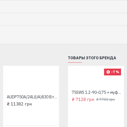
ТОВАРЫ ЭТОГО БРЕНДА
-7 %
75SWS 1.2-60-0.45 + муфта "Насосы плюс Оборудование"
75SWS 1.2-90-0,75 + муфта "Насосы плюс Оборудование"
AUDP750A/24L(UA)830 Вт 35 л/мин напор 65 м "Насосы+Оборудование"
₴ 5839 грн
₴ 7128 грн
₴ 7700 грн
₴ 11382 грн