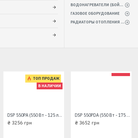
ВОДОНАГРЕВАТЕЛИ (БОЙЛЕРА)
ГАЗОВОЕ ОБОРУДОВАНИЕ
РАДИАТОРЫ ОТОПЛЕНИЯ БАТАРЕИ
ТОП ПРОДАЖ
В НАЛИЧИИ
DSP 550PA (550 Вт - 125 л/мин - напор 7,5 м - медь) "Насосы+Оборудование" Дренажный насос
DSP 550PDA (550 Вт - 175 л/мин - напор: 7 м - медь) "Насосы+Оборудование" Дренажный насос
₴ 3256 грн
₴ 3652 грн