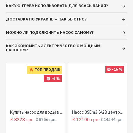
КАКУЮ ТРУБУ ИСПОЛЬЗОВАТЬ ДЛЯ ВСАСЫВАНИЯ?
ДОСТАВКА ПО УКРАИНЕ — КАК БЫСТРО?
МОЖНО ЛИ ПОДКЛЮЧИТЬ НАСОС САМОМУ?
КАК ЭКОНОМИТЬ ЭЛЕКТРИЧЕСТВО С МОЩНЫМ
НАСОСОМ?
-16 %
ТОП ПРОДАЖ
-6 %
для колодца
Купить насос для воды в колодец (800 Вт, напор: 43м, производит: 90 л/мин) GARDEN 1000-4-Robot "NPO"
Насос 3SEm3.5/28 центробежный скважинный 1,5кВт Н107м 90л/мин Ø80мм Aquatica Dongyin 777395
₴ 8228 грн
₴ 12100 грн
₴ 8756 грн
₴ 14344 грн