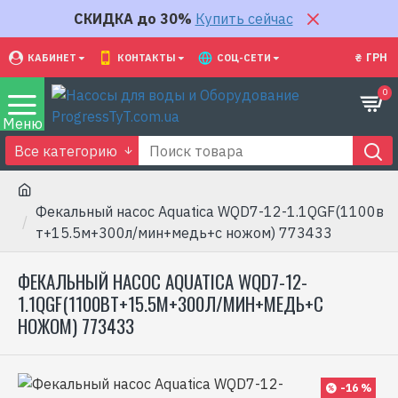
СКИДКА до 30%
Купить сейчас
₴
ГРН
КАБИНЕТ
КОНТАКТЫ
СОЦ-СЕТИ
0
Все категорию
Фекальный насос Aquatica WQD7-12-1.1QGF(1100в
т+15.5м+300л/мин+медь+с ножом) 773433
ФЕКАЛЬНЫЙ НАСОС AQUATICA WQD7-12-
1.1QGF(1100ВТ+15.5М+300Л/МИН+МЕДЬ+С
НОЖОМ) 773433
-16 %