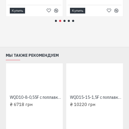
Купить
Купить
МЫ ТАКЖЕ РЕКОМЕНДУЕМ
вроаква"
WQD10-8-0,55F c поплавком "Насосы+Оборудование" Фекальный насос
WQD15-15-1,5F c поплавком "Насосы+Оборудование" Фекальный насос
₴ 6718 грн
₴ 10220 грн