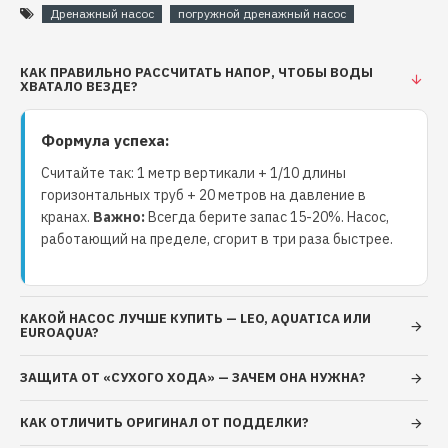
чугун/нержавеющая сталь AISI 304 Вал двигателя:
Дренажный насос
погружной дренажный насос
нержавеющая сталь AISI 304 Рабочее колесо: чугун
Выходной патрубок: чугун Поплавковый
КАК ПРАВИЛЬНО РАССЧИТАТЬ НАПОР, ЧТОБЫ ВОДЫ
выключатель обеспечивает автоматическое
ХВАТАЛО ВЕЗДЕ?
включение и выключение насосов данной серии в
зависимости от уровня воды Электродвигатель Тип
Формула успеха:
двигателя: асинхронный, со встроенной
термозащитой Обмотки статора: медь Напряжение:
Считайте так: 1 метр вертикали + 1/10 длины
220-240 В Частота: 50 Гц Класс изоляции: В Класс
горизонтальных труб + 20 метров на давление в
кранах.
Важно:
Всегда берите запас 15-20%. Насос,
защиты: IP68 Длина кабеля: 7 м Условия применения
работающий на пределе, сгорит в три раза быстрее.
Максимальная температура перекачиваемой
жидкости: +40°С Глубина погружения под зеркало
воды: до 5 м Только для чистой воды без
абразивосодержащих примесей (песка, глины,
КАКОЙ НАСОС ЛУЧШЕ КУПИТЬ — LEO, AQUATICA ИЛИ
EUROAQUA?
извести и т.д.) Водородный показатель воды (рН):
6,5 - 8,5 Общая минерализация воды: не более 1500
ЗАЩИТА ОТ «СУХОГО ХОДА» — ЗАЧЕМ ОНА НУЖНА?
г/м³
КАК ОТЛИЧИТЬ ОРИГИНАЛ ОТ ПОДДЕЛКИ?