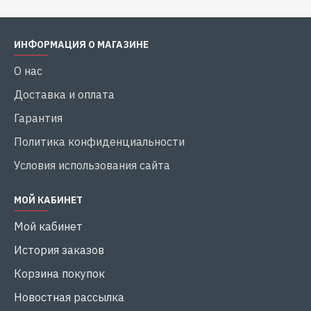
делая его идеальным выбором для вашей водной системы.
ИНФОРМАЦИЯ О МАГАЗИНЕ
Выбирая Optima, вы выбираете
О нас
надежность и качество. Уверьтесь в
Доставка и оплата
безопасной и эффективной работе вашей
системы с фекальным насосом Optima V1100.
Гарантия
Политика конфиденциальности
Условия использования сайта
МОЙ КАБИНЕТ
Мой кабинет
История заказов
Корзина покупок
Новостная рассылка