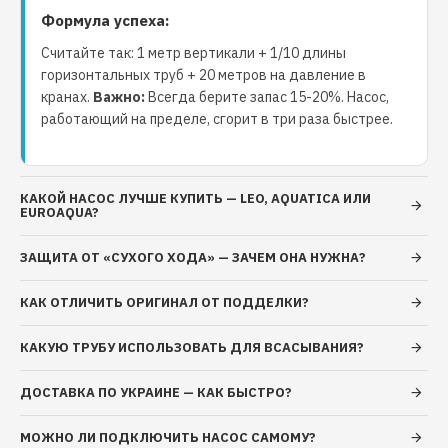
Формула успеха:
Максимальная температура перекачиваемой
Считайте так: 1 метр вертикали + 1/10 длины
жидкости: до +35°C
горизонтальных труб + 20 метров на давление в
Содержание механических примесей: не более
кранах.
Важно:
Всегда берите запас 15-20%. Насос,
1 кг/м³
работающий на пределе, сгорит в три раза быстрее.
Максимальный размер твердых частиц: до 55
мм
КАКОЙ НАСОС ЛУЧШЕ КУПИТЬ — LEO, AQUATICA ИЛИ
Надежный насос для перекачивания
EUROAQUA?
загрязненных вод
ЗАЩИТА ОТ «СУХОГО ХОДА» — ЗАЧЕМ ОНА НУЖНА?
В постройке водных систем часто возникает
КАК ОТЛИЧИТЬ ОРИГИНАЛ ОТ ПОДДЕЛКИ?
потребность в надежном и эффективном насосе для
перекачивания загрязненных коммунальных,
КАКУЮ ТРУБУ ИСПОЛЬЗОВАТЬ ДЛЯ ВСАСЫВАНИЯ?
бытовых, сельскохозяйственных и промышленных
ДОСТАВКА ПО УКРАИНЕ — КАК БЫСТРО?
вод. Насос Optima V1100 с мощностью 1,1 кВт и
режущим механизмом является идеальным
МОЖНО ЛИ ПОДКЛЮЧИТЬ НАСОС САМОМУ?
решением для этих задач.