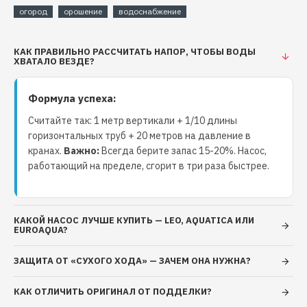
Максимальная объемная подача 3 м³/ч (50 л/
огород
орошение
водоснабжение
мин)
Максимальная глубина погружения: 40 м
КАК ПРАВИЛЬНО РАССЧИТАТЬ НАПОР, ЧТОБЫ ВОДЫ
Потребляемая мощность: 1170 Вт
ХВАТАЛО ВЕЗДЕ?
Конструктивные характеристики:
Формула успеха:
Патрубок напорный из латуни
Считайте так: 1 метр вертикали + 1/10 длины
Корпус насосной камеры из нержавеющей
горизонтальных труб + 20 метров на давление в
стали
кранах.
Важно:
Всегда берите запас 15-20%. Насос,
Колесо рабочее – плавающее, центробежное,
работающий на пределе, сгорит в три раза быстрее.
закрытого типа, выполнено из ацетатной
смолы
Фланец переходной из латуни
КАКОЙ НАСОС ЛУЧШЕ КУПИТЬ — LEO, AQUATICA ИЛИ
Валы двигателя и насосной части из
EUROAQUA?
нержавеющей стали AISI 304
Винты, стягивающие скобы, корпус двигателя и
ЗАЩИТА ОТ «СУХОГО ХОДА» — ЗАЧЕМ ОНА НУЖНА?
рубашка насосной камеры из нержавеющей
КАК ОТЛИЧИТЬ ОРИГИНАЛ ОТ ПОДДЕЛКИ?
стали