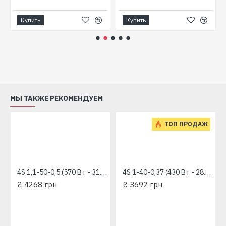
Ограничения:
Купить
Купить
Перекачиваемая жидкость: вода или другие
жидкости, сходные с водой по плотности и
химической активности
Общая минерализация воды, не более 1500 г/
м³
Показатель рН 6,5 – 9,5
МЫ ТАКЖЕ РЕКОМЕНДУЕМ
Содержание механических примесей, не более
50 г/м³
ТОП ПРОДАЖ
Максимальный размер частиц, не более 0,2 мм
Максимальная температура перекачиваемой
жидкости: +35 °С
4S 1,1-50-0,5 (570 Вт - 31.6 л/мин - напор: 98 м) "RUDES" глубинный насос для скважин
4S 1-40-0,37 (430 Вт - 28.3 л/мин - напор: 92 м) "RUDES" глубинный насос для скважин
₴ 4268 грн
₴ 3692 грн