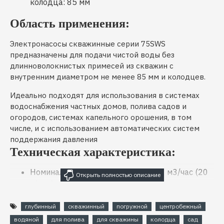
колодца: 85 мм
Область применения:
Электронасосы скважинные серии 75SWS
предназначены для подачи чистой воды без
длинноволокнистых примесей из скважин с
внутренним диаметром не менее 85 мм и колодцев.
Идеально подходят для использования в системах
водоснабжения частных домов, полива садов и
огородов, системах капельного орошения, в том
числе, и с использованием автоматических систем
поддержания давления
Техническая характеристика:
Номинальная объемная подача: 1,2 м3/час (20
л/мин)
Номинальный напор: 90 м
глубинный
скважинный
погружной
центробежный
Масса: 13,1 кг
Максимальный напор 102 м
водяной
для полива
для скважины
колодца
сад