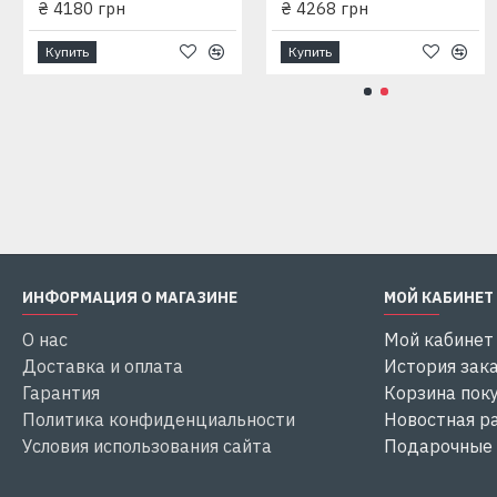
₴ 4180 грн
₴ 4268 грн
Двигатель Асинхронный двухполюсный с коротко
маслонаполненный
Купить
Купить
Присоединение в соответствии со стандартом N
Улучшена защита электродвигателя по линии вала
Степень защиты IPХ8 Класс нагревостойкости из
Трёхфазное исполнение
Купить
Купить
Напряжение питания: 380 В, 50 Гц
Режим работы: продолжительный
ИНФОРМАЦИЯ О МАГАЗИНЕ
МОЙ КАБИНЕТ
О нас
Мой кабинет
Доставка и оплата
История зак
Гарантия
Корзина пок
Политика конфиденциальности
Новостная р
Условия использования сайта
Подарочные