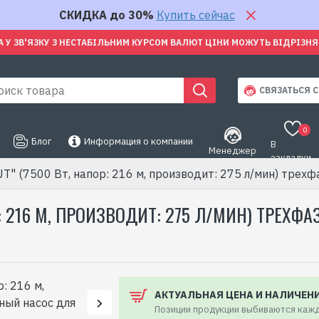
СКИДКА до 30%
Купить сейчас
А У ЗВ'ЯЗКУ З НЕСТАБІЛЬНИМ КУРСОМ ВАЛЮТ ЦІНИ МОЖУТЬ ВІДРІЗН
СВЯЗАТЬСЯ С
0
Блог
Информация о компании
В
Менеджер
закладки
T" (7500 Вт, напор: 216 м, производит: 275 л/мин) трех
ПОР: 216 М, ПРОИЗВОДИТ: 275 Л/МИН) ТРЕ
АКТУАЛЬНАЯ ЦЕНА И НАЛИЧЕН
Позиции продукции выбиваются кажд