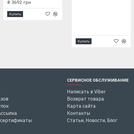
₴ 3692 грн
замкнутым ротором,
Купить
EMA
оляции В
Купить
Купить
СЕРВИСНОЕ ОБСЛУЖИВАНИЕ
Написать в Viber
азов
Возврат товара
упок
Карта сайта
ассылка
Контакты
 сертификаты
Статьи, Новости, Блог