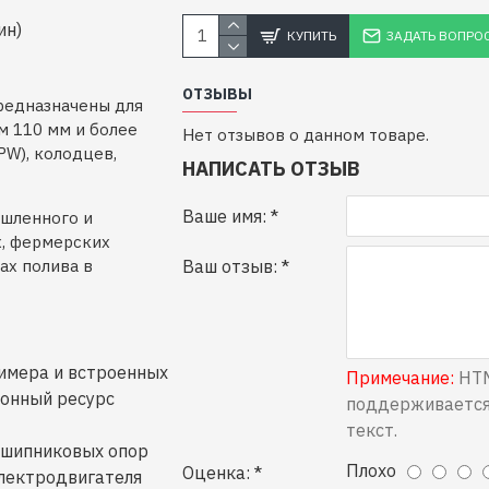
ин)
КУПИТЬ
ЗАДАТЬ ВОПРО
ОТЗЫВЫ
редназначены для
м 110 мм и более
Нет отзывов о данном товаре.
PW), колодцев,
НАПИСАТЬ ОТЗЫВ
Ваше имя:
ышленного и
х, фермерских
ах полива в
Ваш отзыв:
лимера и встроенных
Примечание:
HTM
онный ресурс
поддерживается
текст.
одшипниковых опор
Плохо
Оценка:
электродвигателя