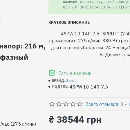
наличии товара и актуальной цене, у
067-705-2021 | 066-13-666-30 | 09
КРАТКОЕ ОПИСАНИЕ
4SPW 10-140-7,5 "SPRUT" (7500
производит: 275 л/мин, 380 В) тре
напор: 216 м,
для скважиныГарантия: 24 месяца
ВтДиаметр на
ехфазный
Есть в наличии
:
Sprut
БРЕНД:
4SPW 10-140-7,5
МОДЕЛЬ:
Всего отзывов: 0
-
₴ 38544 грн
час (275 л/мин)