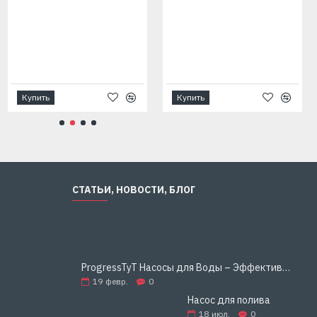
Купить
Купить
СТАТЬИ, НОВОСТИ, БЛОГ
ProgressTyT Насосы для Воды – Эффективное и Надёжное Решение для Дома и Бизнеса
19
февр.
0
Насос для полива
18
июл.
0