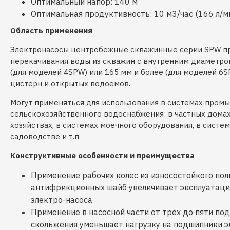
Оптимальный напор: 140 м
Оптимальная продуктивность: 10 м3/час (166 л/м
Область применения
Электронасосы центробежные скважинные серии SPW п
перекачивания воды из скважин с внутренним диаметро
(для моделей 4SPW) или 165 мм и более (для моделей 6S
цистерн и открытых водоемов.
Могут применяться для использования в системах пром
сельскохозяйственного водоснабжения: в частных дома
хозяйствах, в системах моечного оборудования, в систем
садоводстве и т.п.
Конструктивные особенности и преимущества
Применение рабочих колес из износостойкого по
антифрикционных шайб увеличивает эксплуатаци
электро-насоса
Применение в насосной части от трёх до пяти п
скольжения уменьшает нагрузку на подшипники 