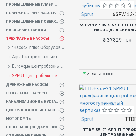
ПРОМЫШЛЕННЫЕ ГЛУБИННЫЕ НАСОСЫ
ПОВЕРХНОСТНЫЕ НАСОСЫ
Sprut
6SPW 12-
ПРОМЫШЛЕННЫЕ ПОВЕРХНОСТНЫЕ НАСОСЫ
6SPW 12-105-5,5 SPRUT Г
НАСОС ДЛЯ СКВАЖ
НАСОСНЫЕ СТАНЦИИ
ТРЕХФАЗНЫЕ НАСОСЫ
₴ 37829 грн
"Насосы плюс Оборудование" Водяной насос (380 вольт)
Aquatica трехфазные насосы (380 Вольт)
EuroAqua центробежные трехфазные
Задать вопрос
SPRUT Центробежные трехфазные
ДРЕНАЖНЫЕ НАСОСЫ
ФЕКАЛЬНЫЕ НАСОСЫ
КАНАЛИЗАЦИОННЫЕ УСТАНОВКИ
ЦИРКУЛЯЦИОННЫЕ НАСОСЫ
Sprut
TTDF
МОТОПОМПЫ
ПОВЫШАЮЩИЕ ДАВЛЕНИЕ
TTDF-55-71 SPRUT ТРЕХ
ЦЕНТРОБЕЖНЫЙ
СОЛНЕЧНЫЕ ПАНЕЛИ