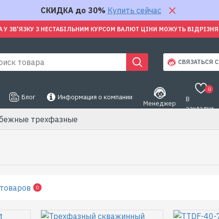
СКИДКА до 30%
Купить сейчас
А У ЗВ'ЯЗКУ З НЕСТАБІЛЬНИМ КУРСОМ ВАЛЮТ ЦІНИ МОЖУТЬ ВІДРІЗН
СВЯЗАТЬСЯ С
0
Блог
Информация о компании
В
Менеджер
закладки
бежные трехфазные
 товаров
0