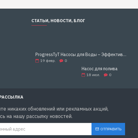
СТАТЬИ, НОВОСТИ, БЛОГ
ProgressTyT Насосы для Воды – Эффективное и Надёжное Решение для Дома и Бизнеса
19
февр.
0
Насос для полива
18
июл.
0
 РАССЫЛКА
те никаких обновлений или рекламных акций,
ь на нашу рассылку новостей.
ОТПРАВИТЬ