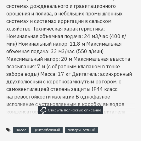
системах дождевального и гравитационного
орошения и полива, в небольших промышленных
системах и системах ирригации в сельском
хозяйстве. Техническая характеристика:
Номинальная объемная подача: 24 м3/час (400 л/
мин) Номинальный напор: 11,8 м Максимальная
объемная подача: 33 м3/час (550 л/мин)
Максимальный напор: 20 м Максимальная ввысота
всасывания: 7 м (с обратным клапаном в точке
забора воды) Масса: 17 кг Двигатель: асинхронный
двухполюсный с короткозамкнутым ротором, с
самовентиляцией степень защиты IP44 класс
нагревостойкости изоляции В однофазное
исполнение с установленным в коробку выводов
конденсатором встроенная в обмотку двигателя
защита от перегрузок с автоматическим
перезапуском напряжение питания: 220 В, 50 Гц
насос
центробежный
поверхностный
режим работы: продолжительный. Конструктивные