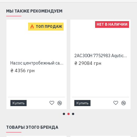
МЫ ТАКЖЕ РЕКОМЕНДУЕМ
НЕТ В НАЛИЧИИ
ТОП ПРОДАЖ
едь) LEO Aquatica APm60 775133
2AC300H 7752983 Aqutica трехфазный насос центробежный многоступенчатый
Насос центробежный самовсасывающий Aquаtica LKJ-600P(775301)+600Вт+50л/мин+31м
₴ 29084 грн
₴ 4356 грн
Купить
Купить
ТОВАРЫ ЭТОГО БРЕНДА