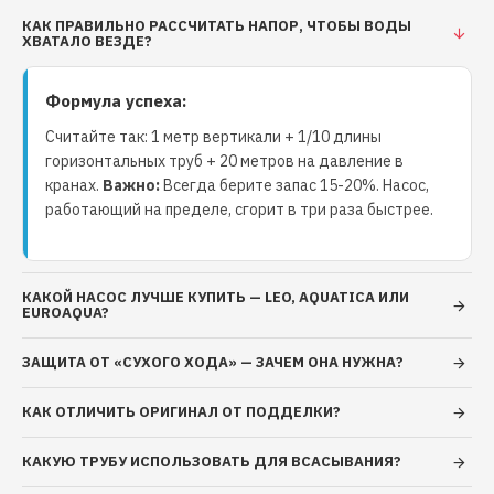
характеристики: моноблочные горизонтальные с
КАК ПРАВИЛЬНО РАССЧИТАТЬ НАПОР, ЧТОБЫ ВОДЫ
одним рабочим колесом корпус насосной камеры из
ХВАТАЛО ВЕЗДЕ?
чугуна колесо рабочее – центробежное, закрытого
типа, выполнено из латуни вал из нержавеющей
Формула успеха:
стали AISI 304 уплотнение торцовое – графит/
керамика /NBR/AISI 304 укомплектован кабелем
Считайте так: 1 метр вертикали + 1/10 длины
питания Ограничения: перекачиваемая жидкость:
горизонтальных труб + 20 метров на давление в
кранах.
Важно:
Всегда берите запас 15-20%. Насос,
вода или другие жидкости, сходные с водой по
работающий на пределе, сгорит в три раза быстрее.
плотности и химической активности общая
минерализация воды, не более 1500 г/м³ показатель
рН 6,5 – 9,5 содержание механических примесей, не
более 0,1% максимальный размер частиц, не более
КАКОЙ НАСОС ЛУЧШЕ КУПИТЬ — LEO, AQUATICA ИЛИ
EUROAQUA?
0,2 мм максимальная температура перекачиваемой
жидкости +40°С максимальная температура
ЗАЩИТА ОТ «СУХОГО ХОДА» — ЗАЧЕМ ОНА НУЖНА?
окружающей среды +40°С максимальное рабочее
давление: 0,8 МПа (8 бар).
КАК ОТЛИЧИТЬ ОРИГИНАЛ ОТ ПОДДЕЛКИ?
КАКУЮ ТРУБУ ИСПОЛЬЗОВАТЬ ДЛЯ ВСАСЫВАНИЯ?