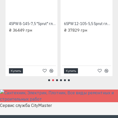
4SPW 8-145-7,5 "Sprut" глубинный насос для скважин
6SPW 12-105-5,5 Sprut глубинный насос для скважин
₴ 36449 грн
₴ 37829 грн
ехфазный глубинный насос для скважины 380 В
Купить
Купить
Сервис служба CityMaster