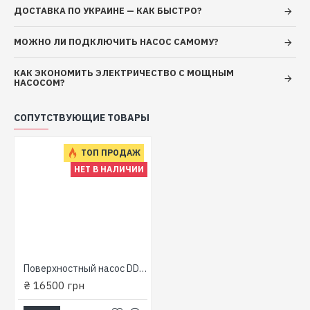
ДОСТАВКА ПО УКРАИНЕ — КАК БЫСТРО?
МОЖНО ЛИ ПОДКЛЮЧИТЬ НАСОС САМОМУ?
КАК ЭКОНОМИТЬ ЭЛЕКТРИЧЕСТВО С МОЩНЫМ
НАСОСОМ?
СОПУТСТВУЮЩИЕ ТОВАРЫ
ТОП ПРОДАЖ
НЕТ В НАЛИЧИИ
Поверхностный насос DDPm 505A "Насосы+Оборудование" (1650 Вт - 35 л/мин - напор: 85 м) центробежный с выносным эжектором
₴ 16500 грн