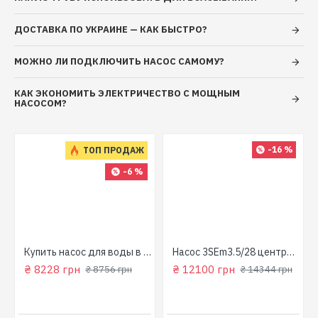
ДОСТАВКА ПО УКРАИНЕ — КАК БЫСТРО?
МОЖНО ЛИ ПОДКЛЮЧИТЬ НАСОС САМОМУ?
КАК ЭКОНОМИТЬ ЭЛЕКТРИЧЕСТВО С МОЩНЫМ
НАСОСОМ?
-16 %
ТОП ПРОДАЖ
-6 %
для колодца
Купить насос для воды в колодец (800 Вт, напор: 43м, производит: 90 л/мин) GARDEN 1000-4-Robot "NPO"
Насос 3SEm3.5/28 центробежный скважинный 1,5кВт Н107м 90л/мин Ø80мм Aquatica Dongyin 777395
₴ 8228 грн
₴ 12100 грн
₴ 8756 грн
₴ 14344 грн