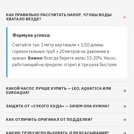
исполнение с установленным в коробку выводов
конденсатором встроенная в обмотку двигателя
защита от перегрузок с автоматическим
КАК ПРАВИЛЬНО РАССЧИТАТЬ НАПОР, ЧТОБЫ ВОДЫ
ХВАТАЛО ВЕЗДЕ?
перезапуском напряжение питания: 220 В, 50 Гц
режим работы: продолжительный Ограничения:
Формула успеха:
перекачиваемая жидкость: вода или другие
жидкости, сходные с водой по плотности и
Считайте так: 1 метр вертикали + 1/10 длины
химической активности общая минерализация воды,
горизонтальных труб + 20 метров на давление в
не более 1500 г/м³ показатель рН 6,5 – 9,5
кранах.
Важно:
Всегда берите запас 15-20%. Насос,
работающий на пределе, сгорит в три раза быстрее.
содержание механических примесей, не более 0,01%
максимальный размер частиц, не более 0,2 мм
максимальная температура перекачиваемой
жидкости: +40°С максимальная температура
КАКОЙ НАСОС ЛУЧШЕ КУПИТЬ — LEO, AQUATICA ИЛИ
EUROAQUA?
окружающей среды: +40°С максимальное рабочее
давление: 0,7 МПа (7 бар)
ЗАЩИТА ОТ «СУХОГО ХОДА» — ЗАЧЕМ ОНА НУЖНА?
КАК ОТЛИЧИТЬ ОРИГИНАЛ ОТ ПОДДЕЛКИ?
КАКУЮ ТРУБУ ИСПОЛЬЗОВАТЬ ДЛЯ ВСАСЫВАНИЯ?