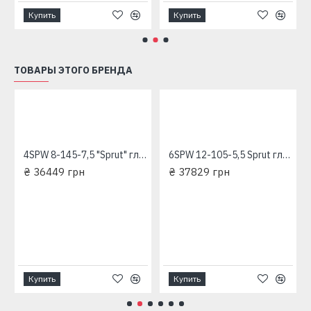
Купить
Купить
ТОВАРЫ ЭТОГО БРЕНДА
4SPW 8-145-7,5 "Sprut" глубинный насос для скважин
6SPW 12-105-5,5 Sprut глубинный насос для скважин
₴ 36449 грн
₴ 37829 грн
ехфазный глубинный насос для скважины 380 В
Купить
Купить