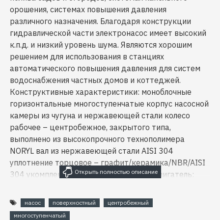
орошения, системах повышения давления
различного назначения. Благодаря конструкции
гидравлической части электронасос имеет высокий
к.п.д. и низкий уровень шума. Являются хорошим
решением для использования в станциях
автоматического повышения давления для систем
водоснабжения частных домов и коттеджей.
Конструктивные характеристики: моноблочные
горизонтальные многоступенчатые корпус насосной
камеры из чугуна и нержавеющей стали колесо
рабочее – центробежное, закрытого типа,
выполнено из высокопрочного технополимера
NORYL вал из нержавеющей стали AISI 304
уплотнение торцовое – графит/керамика/NBR/AISI
304 укомплектован кабелем питания Двигатель:
асинхронный двухполюсный с короткозамкнутым
ротором, с самовентиляцией степень защиты IP44
насос
поверхностный
центробежный
класс нагревостойкости изоляции В однофазное
многоступенчатый