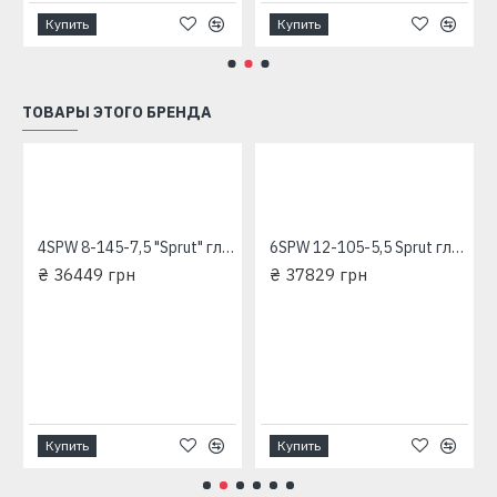
Купить
Купить
ТОВАРЫ ЭТОГО БРЕНДА
4SPW 8-145-7,5 "Sprut" глубинный насос для скважин
6SPW 12-105-5,5 Sprut глубинный насос для скважин
₴ 36449 грн
₴ 37829 грн
ехфазный глубинный насос для скважины 380 В
Купить
Купить