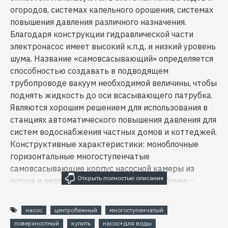
огородов, системах капельного орошения, системах
повышения давления различного назначения.
Благодаря конструкции гидравлической части
электронасос имеет высокий к.п.д. и низкий уровень
шума. Название «самовсасывающий» определяется
способностью создавать в подводящем
трубопроводе вакуум необходимой величины, чтобы
поднять жидкость до оси всасывающего патрубка.
Являются хорошим решением для использования в
станциях автоматического повышения давления для
систем водоснабжения частных домов и коттеджей.
Конструктивные характеристики: моноблочные
горизонтальные многоступенчатые
самовсасывающие корпус насосной камеры из
чугуна и нержавеющей стали колесо рабочее –
центробежное, закрытого типа, выполнено из
высокопрочного технополимера NORYL вал из
насос
центробежный
многоступенчатый
нержавеющей стали AISI 304 уплотнение торцовое
поверхностный
купить
насос+для воды