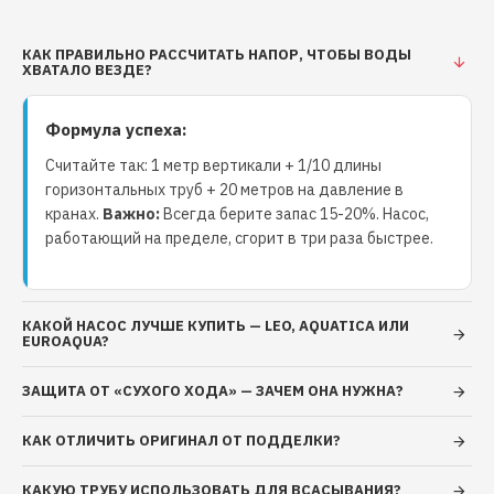
– графит/керамика/NBR/AISI 304 встроенная
электронная схема управления регулируемый
уровень давления включения электронасоса
КАК ПРАВИЛЬНО РАССЧИТАТЬ НАПОР, ЧТОБЫ ВОДЫ
ХВАТАЛО ВЕЗДЕ?
калибруемый уровень давления, с которого
начинается старт отсчета на выключение
Формула успеха:
электронасоса наличие защиты от «сухого хода»
укомплектован кабелем питания. Двигатель:
Считайте так: 1 метр вертикали + 1/10 длины
асинхронный двухполюсный с короткозамкнутым
горизонтальных труб + 20 метров на давление в
ротором, с самовентиляцией степень защиты IP44
кранах.
Важно:
Всегда берите запас 15-20%. Насос,
работающий на пределе, сгорит в три раза быстрее.
класс нагревостойкости изоляции В однофазное
исполнение с установленным в коробку выводов
конденсатором встроенная в обмотку двигателя
защита от перегрузок с автоматическим
КАКОЙ НАСОС ЛУЧШЕ КУПИТЬ — LEO, AQUATICA ИЛИ
EUROAQUA?
перезапуском напряжение питания: 220 В, 50 Гц
режим работы: продолжительный. Ограничения:
ЗАЩИТА ОТ «СУХОГО ХОДА» — ЗАЧЕМ ОНА НУЖНА?
перекачиваемая жидкость: вода или другие
жидкости, сходные с водой по плотности и
КАК ОТЛИЧИТЬ ОРИГИНАЛ ОТ ПОДДЕЛКИ?
химической активности общая минерализация воды,
не более 1500 г/м³ показатель рН 6,5 – 9,5
КАКУЮ ТРУБУ ИСПОЛЬЗОВАТЬ ДЛЯ ВСАСЫВАНИЯ?