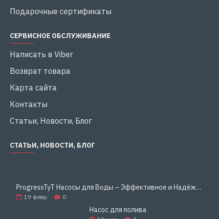
большие расстояния или в системы, требующие
Подарочные сертификаты
высокого давления.
СЕРВИСНОЕ ОБСЛУЖИВАНИЕ
Энергоэффективность:
При потребляемой
мощности 370 Вт устройство демонстрирует
Написать в Viber
высокую производительность, что позволяет
снизить эксплуатационные затраты.
Возврат товара
Карта сайта
Универсальность применения:
Насос идеально
подходит для различных систем водоснабжения
Контакты
– от полива садов и огородов до
автоматического повышения давления в
Статьи, Новости, Блог
водопроводных сетях частных домов и
коттеджей.
СТАТЬИ, НОВОСТИ, БЛОГ
Простота монтажа и обслуживания:
Благодаря
компактной конструкции и удобному дизайну,
насос легко устанавливается и требует
ProgressTyT Насосы для Воды – Эффективное и Надёжное Решение для Дома и Бизнеса
минимального обслуживания, что экономит ваше
19
февр.
0
время и средства.
Насос для полива