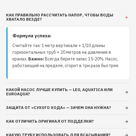
Полные технические
характеристики
КАК ПРАВИЛЬНО РАССЧИТАТЬ НАПОР, ЧТОБЫ ВОДЫ
ХВАТАЛО ВЕЗДЕ?
Номинальная объемная подача:
1,2 м³/час (20 л/
мин)
Формула успеха:
Номинальный напор:
18 м
Считайте так: 1 метр вертикали + 1/10 длины
Максимальная объемная подача:
2,22 м³/час (37
горизонтальных труб + 20 метров на давление в
л/мин)
кранах.
Важно:
Всегда берите запас 15-20%. Насос,
работающий на пределе, сгорит в три раза быстрее.
Максимальный напор:
35 м
Максимальная глубина всасывания:
6 м (с
обратным клапаном в точке забора воды)
КАКОЙ НАСОС ЛУЧШЕ КУПИТЬ — LEO, AQUATICA ИЛИ
EUROAQUA?
Масса:
5 кг
ЗАЩИТА ОТ «СУХОГО ХОДА» — ЗАЧЕМ ОНА НУЖНА?
Ограничения по эксплуатации:
КАК ОТЛИЧИТЬ ОРИГИНАЛ ОТ ПОДДЕЛКИ?
Общая минерализация воды:
не более 1500 г/м³
КАКУЮ ТРУБУ ИСПОЛЬЗОВАТЬ ДЛЯ ВСАСЫВАНИЯ?
Показатель pH:
6,5 – 9,5