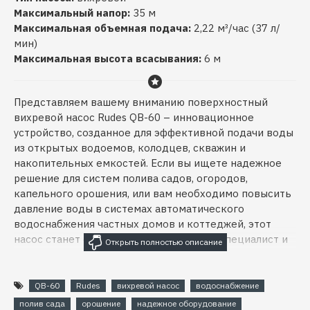
Максимальный напор:
35 м
Максимальная объемная подача:
2,22 м³/час (37 л/
мин)
Максимальная высота всасывания:
6 м
Представляем вашему вниманию поверхностный
вихревой насос Rudes QB-60 – инновационное
устройство, созданное для эффективной подачи воды
из открытых водоемов, колодцев, скважин и
накопительных емкостей. Если вы ищете надежное
решение для систем полива садов, огородов,
капельного орошения, или вам необходимо повысить
давление воды в системах автоматического
водоснабжения частных домов и коттеджей, этот
насос станет отличным выбором. Я, как специалист и
продавец с многолетним опытом, готов рассказать
вам обо всех нюансах и преимуществах этого
оборудования.
QB-60
Rudes
вихревой насос
водоснабжение
полив сада
орошение
надежное оборудование