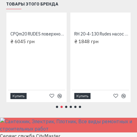
климатических условий. Это особенно важно для тех,
ТОВАРЫ ЭТОГО БРЕНДА
кто эксплуатирует насосы в системах
автоматического полива, где стабильная и
продолжительная работа оборудования критична для
поддержания оптимального уровня влажности почвы.
CPQm20 RUDES поверхностный насос
RH 20-4-130 Rudes насос циркуляционный
Рабочее колесо насоса выполнено из латуни –
₴ 6045 грн
₴ 1848 грн
материала, известного своей высокой прочностью и
устойчивостью к износу. Благодаря вихревой
конструкции, колесо способно эффективно
перекачивать жидкости, в которых присутствует
незначительное количество воздуха или газа. Это
особенно актуально в тех случаях, когда источник
воды не является абсолютно чистым или когда в
системе могут возникать газовые включения.
Купить
Купить
Ведущий вал, изготовленный из нержавеющей стали
AISI 304, гарантирует стабильность работы и
защищает механизм от коррозии и механических
повреждений.
Механическое уплотнение, выполненное по
Сервис служба CityMaster