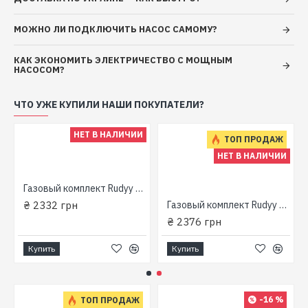
Габаритные размеры: 23x23x30 см Реальный
внутренний объем бака: 4,8 л
МОЖНО ЛИ ПОДКЛЮЧИТЬ НАСОС САМОМУ?
КАК ЭКОНОМИТЬ ЭЛЕКТРИЧЕСТВО С МОЩНЫМ
НАСОСОМ?
ЧТО УЖЕ КУПИЛИ НАШИ ПОКУПАТЕЛИ?
НЕТ В НАЛИЧИИ
ТОП ПРОДАЖ
НЕТ В НАЛИЧИИ
Газовый комплект Rudyy RK-2 (3kw) "Пикник-Italy" 5 литров
₴ 2332 грн
Газовый комплект Rudyy RK-2 (2.6kw/пьезо) "Пикник-Italy" 5 литров
₴ 2376 грн
Купить
Купить
-16 %
ТОП ПРОДАЖ