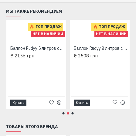
МЫ ТАКЖЕ РЕКОМЕНДУЕМ
ТОП ПРОДАЖ
ТОП ПРОДАЖ
НЕТ В НАЛИЧИИ
НЕТ В НАЛИЧИИ
Баллон Rudyy 5 литров c краном Пикник-Italy
Баллон Rudyy 8 литров c краном Пикник-Italy
₴ 2156 грн
₴ 2508 грн
Купить
Купить
ТОВАРЫ ЭТОГО БРЕНДА