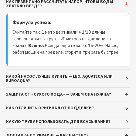
удачная модель для туристов автолюбителей и
КАК ПРАВИЛЬНО РАССЧИТАТЬ НАПОР, ЧТОБЫ ВОДЫ
ХВАТАЛО ВЕЗДЕ?
любителей кемпинга. К баллону можно подключать
специальные гриль-пластины, газовые
Формула успеха:
обогреватели, редукторы, паяльные лампы и.т.д.
Возможности использования: для обогрева
Считайте так: 1 метр вертикали + 1/10 длины
помещений инфракрасными и другими газовыми
горизонтальных труб + 20 метров на давление в
нагревателями, для укладки рубероида, быстрого
кранах.
Важно:
Всегда берите запас 15-20%. Насос,
прогрева двигателей в зимний период, для бытовых
работающий на пределе, сгорит в три раза быстрее.
целей, для туристических походов - для разогрева и
приготовления еды и т.д. Внимание: оригинальный
газовый комплект "Golden Lion" "RUDYY Rk-2 VIP" 5л.
КАКОЙ НАСОС ЛУЧШЕ КУПИТЬ — LEO, AQUATICA ИЛИ
имеет три степени защиты от подделки. На
EUROAQUA?
баллонах заводским методом выдавлена надпись
ЗАЩИТА ОТ «СУХОГО ХОДА» — ЗАЧЕМ ОНА НУЖНА?
«GOLDEN LION», «RUDYY». Настоящий газовый
комплект «GOLDEN LION» имеет штамп RUDYY на
КАК ОТЛИЧИТЬ ОРИГИНАЛ ОТ ПОДДЕЛКИ?
тарелке. МНЕНИЯ И ВОПРОСЫ ПОСЕТИТЕЛЕЙ Нет
мнений. Станьте первым и добавьте свое мнение
КАКУЮ ТРУБУ ИСПОЛЬЗОВАТЬ ДЛЯ ВСАСЫВАНИЯ?
или вопрос. Добавить комментарий Вес горелки с
баллоном: 3,75 кг Расход газа: 50 -200 гр./час
ДОСТАВКА ПО УКРАИНЕ — КАК БЫСТРО?