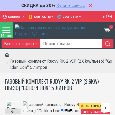
СКИДКА до 30%
Купить сейчас
₴
ГРН
КАБИНЕТ
КОНТАКТЫ
СОЦ-СЕТИ
0
Все категорию
Газовый комплект Rudyy RK-2 VIP (2,6kw/пьезо) "Go
lden Lion" 5 литров
ГАЗОВЫЙ КОМПЛЕКТ RUDYY RK-2 VIP (2,6KW/
ПЬЕЗО) "GOLDEN LION" 5 ЛИТРОВ
ТОП ПРОДАЖ
НЕТ В НАЛИЧИИ