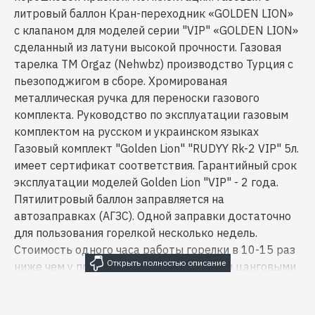
литровый баллон Кран-переходник «GOLDEN LION»
с клапаном для моделей серии "VIP" «GOLDEN LION»
сделанный из латуни высокой прочности. Газовая
тарелка ТМ Orgaz (Nehwbz) производство Турция с
пьезоподжигом в сборе. Хромированая
металлическая ручка для переноски газового
комплекта. Руководство по эксплуатации газовым
комплектом на русском и украинском языках
Газовый комплект "Golden Lion" "RUDYY Rk-2 VIP" 5л.
имеет сертификат соответствия. Гарантийный срок
эксплуатации моделей Golden Lion "VIP" - 2 года.
Пятилитровый баллон заправляется на
автозаправках (АГЗС). Одной заправки достаточно
для пользования горелкой несколько недель.
Стоимость одного часа работы горелки в 10-15 раз
ниже чем у плит и горелок с небольшими цанговыми
или резьбовыми баллонами-картриджами.
Экономический эффект очевиден. Это очень