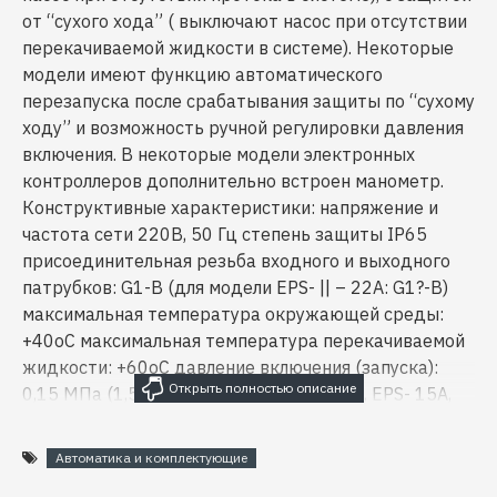
от “сухого хода” ( выключают насос при отсутствии
перекачиваемой жидкости в системе). Некоторые
модели имеют функцию автоматического
перезапуска после срабатывания защиты по “сухому
ходу” и возможность ручной регулировки давления
включения. В некоторые модели электронных
контроллеров дополнительно встроен манометр.
Конструктивные характеристики: напряжение и
частота сети 220В, 50 Гц степень защиты IP65
присоединительная резьба входного и выходного
патрубков: G1-B (для модели EPS- || – 22A: G1?-B)
максимальная температура окружающей среды:
+40оС максимальная температура перекачиваемой
жидкости: +60оС давление включения (запуска):
0,15 МПа (1,5 бар)(для моделей EPS- 15, EPS- 15A,
EPS- 16 – регулируемое в диапазоне 0,15 – 0,3 МПа
(1,5 – 3 бар)) модели с индексом “А” оснащены
Автоматика и комплектующие
функцией автоматического перезапуска