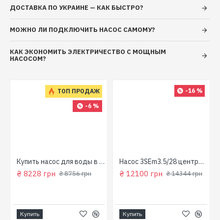
ДОСТАВКА ПО УКРАИНЕ — КАК БЫСТРО?
МОЖНО ЛИ ПОДКЛЮЧИТЬ НАСОС САМОМУ?
КАК ЭКОНОМИТЬ ЭЛЕКТРИЧЕСТВО С МОЩНЫМ
НАСОСОМ?
-16 %
ТОП ПРОДАЖ
-6 %
для колодца
Купить насос для воды в колодец (800 Вт, напор: 43м, производит: 90 л/мин) GARDEN 1000-4-Robot "NPO"
Насос 3SEm3.5/28 центробежный скважинный 1,5кВт Н107м 90л/мин Ø80мм Aquatica Dongyin 777395
₴ 8228 грн
₴ 12100 грн
₴ 8756 грн
₴ 14344 грн
Купить
Купить