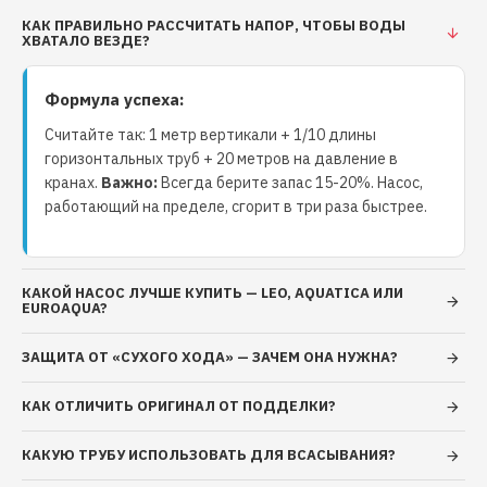
помогут сделать правильный выбор. ОСНОВНЫЕ
КАК ПРАВИЛЬНО РАССЧИТАТЬ НАПОР, ЧТОБЫ ВОДЫ
ДАННЫЕ Торговая марка Aquatica Гарантия, мес 12
ХВАТАЛО ВЕЗДЕ?
ТЕХНИЧЕСКИЕ ДАННЫЕ Максимальный напор, м 6
Максимальная производительность, л/мин 150 Тип
Формула успеха:
Насос дренажный Количество фаз Однофазный
Напряжение, В 220 Частота, Гц 50 Номинальная
Считайте так: 1 метр вертикали + 1/10 длины
мощность, кВт 0.4 Вал двигателя Нержавеющая
горизонтальных труб + 20 метров на давление в
кранах.
Важно:
Всегда берите запас 15-20%. Насос,
сталь AISI 304 Рабочее колесо Технополимер Тип
работающий на пределе, сгорит в три раза быстрее.
двигателя Асинхронный, закрытого типа со
встроенной в обмотку термозащитой Обмотка
статора двигателя Медь Механическое уплотнение
Керамика/графит Класс изоляции В Класс защиты
КАКОЙ НАСОС ЛУЧШЕ КУПИТЬ — LEO, AQUATICA ИЛИ
EUROAQUA?
IP68 Длина кабеля, м 5 Максимальная температура
перекачиваемой жидкости, °C 35 Перекачиваемая
ЗАЩИТА ОТ «СУХОГО ХОДА» — ЗАЧЕМ ОНА НУЖНА?
жидкость Только для чистой воды без
абразивосодержащих примесей (песка, глины,
КАК ОТЛИЧИТЬ ОРИГИНАЛ ОТ ПОДДЕЛКИ?
извести и.д.) Материал корпуса Технополимер
Особенности Поплавковый выключатель
КАКУЮ ТРУБУ ИСПОЛЬЗОВАТЬ ДЛЯ ВСАСЫВАНИЯ?
обеспечивает автоматическое включение и