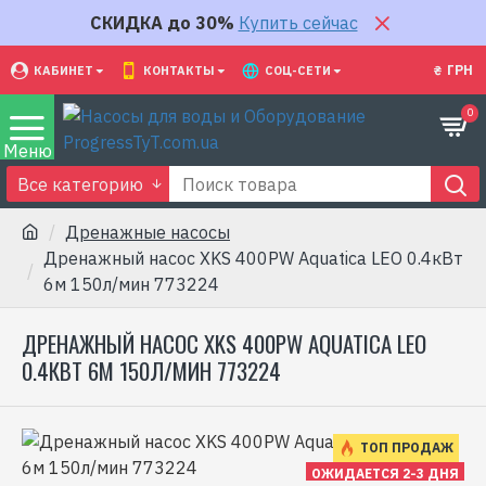
СКИДКА до 30%
Купить сейчас
₴
ГРН
КАБИНЕТ
КОНТАКТЫ
СОЦ-СЕТИ
0
Все категорию
Дренажные насосы
Дренажный насос XKS 400PW Aquatica LEO 0.4кВт
6м 150л/мин 773224
ДРЕНАЖНЫЙ НАСОС XKS 400PW AQUATICA LEO
0.4КВТ 6М 150Л/МИН 773224
ТОП ПРОДАЖ
ОЖИДАЕТСЯ 2-3 ДНЯ