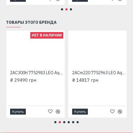
ТОВАРЫ ЭТОГО БРЕНДА
НЕТ В НАЛИЧИИ
2AC300H 7752983 LEO Aquatica трехфазный насос центробежный многоступенчатый
2ACm220 7752963 LEO Aquatica трехфазный насос центробежный многоступенчатый
₴ 29490 грн
₴ 14817 грн
Купить
Купить