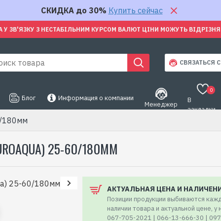
СКИДКА до 30%
Купить сейчас
А У ЗВ'ЯЗКУ З НЕСТАБІЛЬНИМ КУРСОМ ВАЛЮТ ЦІНИ МОЖУТЬ ВІДРІЗН
СВЯЗАТЬСЯ С
0
Блог
Информация о компании
В
Менеджер
закладки
0/180мм
ROAQUA) 25-60/180ММ
АКТУАЛЬНАЯ ЦЕНА И НАЛИЧЕН
Позиции продукции выбиваются кажд
наличии товара и актуальной цене, у
067-705-2021 | 066-13-666-30 | 09