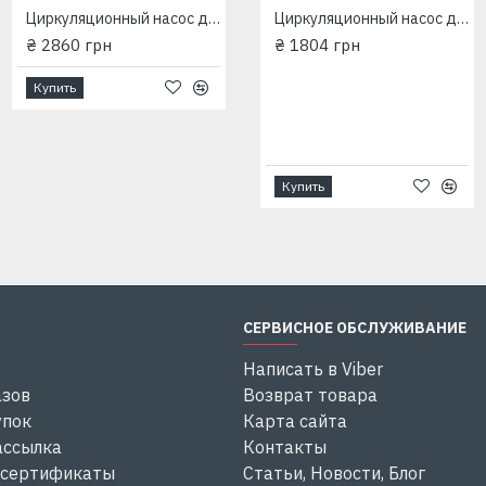
Циркуляционный насос для отопления Grundfos (EuroAqua) 32-80 180 мм
Циркуляционный насос для отопления Grundfos (EuroAqua) 32-80 180 мм
Циркуляционный насос для отопления Wilo Star EuroAqua RS25-4/180мм
₴ 2860 грн
₴ 2860 грн
₴ 1804 грн
Купить
Купить
Купить
СЕРВИСНОЕ ОБСЛУЖИВАНИЕ
Написать в Viber
азов
Возврат товара
упок
Карта сайта
ассылка
Контакты
 сертификаты
Статьи, Новости, Блог