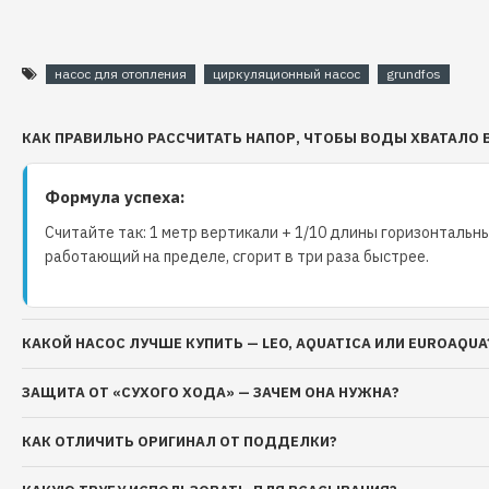
Максимальное рабочее давление: 10 атм
Рабочая жидкость: чистая вода без абразивосо
Общая минерализация воды: не более 1500г/м3
насос для отопления
циркуляционный насос
grundfos
Как собран циркуляционны
Grundfos (EuroAqua) 25-60
КАК ПРАВИЛЬНО РАССЧИТАТЬ НАПОР, ЧТОБЫ ВОДЫ ХВАТАЛО 
его конструкция:
Формула успеха:
Корпус насоса Grundfos: чугун
Считайте так: 1 метр вертикали + 1/10 длины горизонтальны
Вал двигателя: керамика
работающий на пределе, сгорит в три раза быстрее.
Рабочее колесо: технополимер
Механическое уплотнение: керамика/графит
Характеристики электрической части циркуляцио
КАКОЙ НАСОС ЛУЧШЕ КУПИТЬ — LEO, AQUATICA ИЛИ EUROAQUA
Напряжение: 220-240 В
Частота: 50 Гц
ЗАЩИТА ОТ «СУХОГО ХОДА» — ЗАЧЕМ ОНА НУЖНА?
Класс защиты: IP44
Тип двигателя: асинхронный, трёхскоростной, бе
КАК ОТЛИЧИТЬ ОРИГИНАЛ ОТ ПОДДЕЛКИ?