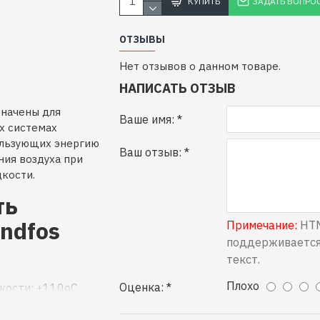
КУПИТЬ
ЗАДАТЬ ВОПРО
ОТЗЫВЫ
Нет отзывов о данном товаре.
НАПИСАТЬ ОТЗЫВ
значены для
Ваше имя:
х системах
пользующих энергию
Ваш отзыв:
ния воздуха при
кости.
ть
ndfos
Примечание:
HTM
поддерживается
текст.
Плохо
Оценка:
кости: +110оС
 +40оС