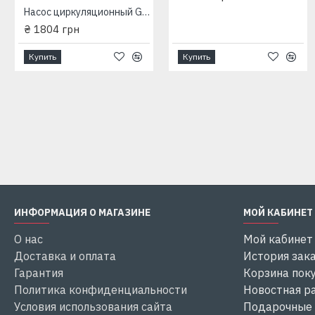
Насос циркуляционный Grundfos (EuroAqua) UPS 25-40-180мм
Насос циркуляционный Grundfos (EuroAqua) UPS 25-40-180мм
₴ 1804 грн
₴ 1804 грн
Купить
Купить
Купить
Купить
ИНФОРМАЦИЯ О МАГАЗИНЕ
МОЙ КАБИНЕТ
О нас
Мой кабинет
Доставка и оплата
История зак
Гарантия
Корзина пок
Политика конфиденциальности
Новостная р
Условия использования сайта
Подарочные