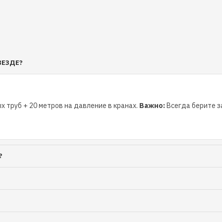
держащих примесей
й насос
/180мм и
ВЕЗДЕ?
х труб + 20 метров на давление в кранах.
Важно:
Всегда берите за
нных насосов:<.h2>
?
сшумный.