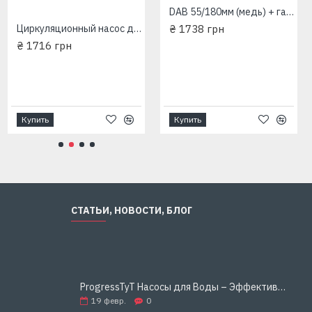
DAB 55/180мм (медь) + гайки Насос Циркуляционный EuroAqua
Циркуляционный насос для отопления Wilo-Star(EuroAqua)RS25-6/180+гайки
₴ 1738 грн
₴ 1716 грн
Купить
Купить
СТАТЬИ, НОВОСТИ, БЛОГ
ProgressTyT Насосы для Воды – Эффективное и Надёжное Решение для Дома и Бизнеса
19
февр.
0