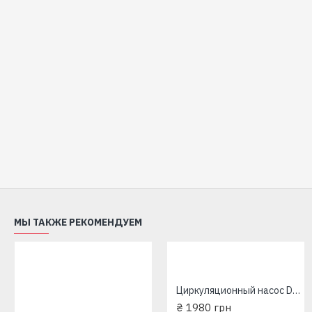
МЫ ТАКЖЕ РЕКОМЕНДУЕМ
Циркуляционный насос DAB 25/35/180мм
Циркуляционный насос DAB 25/35/180мм
₴ 1980 грн
₴ 1980 грн