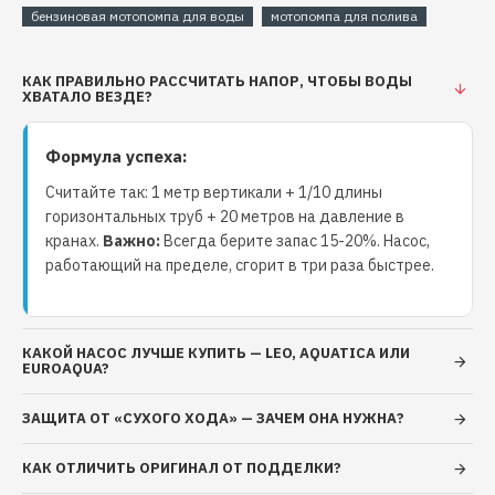
Обеспечивает
максимальный напор до 70 м
и
бензиновая мотопомпа для воды
мотопомпа для полива
производительность до 35 м³/ч
.
КАК ПРАВИЛЬНО РАССЧИТАТЬ НАПОР, ЧТОБЫ ВОДЫ
ВНИМАНИЕ:
перед первым запуском
ХВАТАЛО ВЕЗДЕ?
убедитесь, что в картере двигателя залито
масло. Объем и тип масла указаны в инструкции.
Формула успеха:
Считайте так: 1 метр вертикали + 1/10 длины
горизонтальных труб + 20 метров на давление в
Бензиновая мотопомпа AQUATICA (артикул 772535) —
кранах.
Важно:
Всегда берите запас 15-20%. Насос,
мощное и универсальное решение для перекачки чистой
работающий на пределе, сгорит в три раза быстрее.
воды в условиях, где требуется высокая
производительность и напор. Благодаря надежному 4-
тактному одноцилиндровому двигателю на 7.5 л.с. и
КАКОЙ НАСОС ЛУЧШЕ КУПИТЬ — LEO, AQUATICA ИЛИ
рабочему давлению до 70 м, устройство подходит для
EUROAQUA?
полива, сельского хозяйства, пожаротушения, очистки
ЗАЩИТА ОТ «СУХОГО ХОДА» — ЗАЧЕМ ОНА НУЖНА?
бассейнов, рыбного хозяйства и других задач в полевых
условиях.
КАК ОТЛИЧИТЬ ОРИГИНАЛ ОТ ПОДДЕЛКИ?
Область применения: