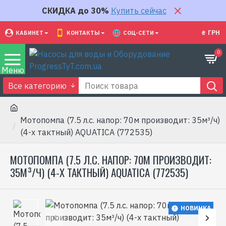
СКИДКА до 30%
Купить сейчас
₴
ГРН
КАБИНЕТ
КОНТАКТЫ
СОЦ-СЕТИ
0
Все категорию
Мотопомпа (7.5 л.с. напор: 70м производит: 35м³/ч)
(4-х тактный) AQUATICA (772535)
МОТОПОМПА (7.5 Л.С. НАПОР: 70М ПРОИЗВОДИТ:
35М³/Ч) (4-Х ТАКТНЫЙ) AQUATICA (772535)
НОВИНКА