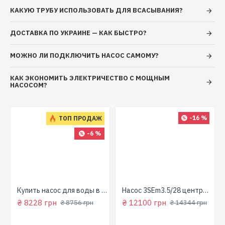
КАКУЮ ТРУБУ ИСПОЛЬЗОВАТЬ ДЛЯ ВСАСЫВАНИЯ?
Полив приусадебных участков
ДОСТАВКА ПО УКРАИНЕ — КАК БЫСТРО?
Моечные комплексы
МОЖНО ЛИ ПОДКЛЮЧИТЬ НАСОС САМОМУ?
Садоводство и огородничество
КАК ЭКОНОМИТЬ ЭЛЕКТРИЧЕСТВО С МОЩНЫМ
Рыбные хозяйства
НАСОСОМ?
Системы пожаротушения
Насосные установки с высоким напором
-16 %
ТОП ПРОДАЖ
-6 %
Насосная часть:
Корпус:
алюминиевый сплав
для колодца
Рабочее колесо:
алюминиевый сплав
Купить насос для воды в колодец (800 Вт, напор: 43м, производит: 90 л/мин) GARDEN 1000-4-Robot "NPO"
Насос 3SEm3.5/28 центробежный скважинный 1,5кВт Н107м 90л/мин Ø80мм Aquatica Dongyin 777395
₴ 8228 грн
₴ 12100 грн
₴ 8756 грн
₴ 14344 грн
Диффузор:
алюминиевый сплав