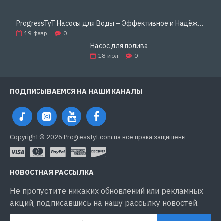
механического уплотнителя
Эргономичная ручка ручного запуска
ProgressTyT Насосы для Воды – Эффективное и Надёжное Решение для Дома и Бизнеса
19
февр.
0
Высокая энергоэффективность и стабильная
Насос для полива
работа в полевых условиях
18
июл.
0
Габаритные размеры и вес:
ПОДПИСЫВАЕМСЯ НА НАШИ КАНАЛЫ
Размер:
560 × 450 × 470 мм
Масса нетто:
25 кг
Copyright © 2026 ProgressTyT.com.ua все права защищены
Масса брутто:
25.7 кг
Гарантия:
НОВОСТНАЯ РАССЫЛКА
Не пропустите никаких обновлений или рекламных
Срок официальной гарантии:
12 месяцев
акций, подписавшись на нашу рассылку новостей.
Производитель:
Aquatica