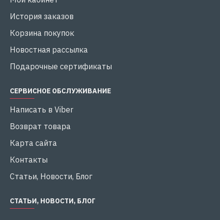
Комплектация:
История заказов
Прокладка уплотнительная
Корзина покупок
Хомуты
Новостная рассылка
Соединительный патрубок
Подарочные сертификаты
Фильтр грубой очистки
СЕРВИСНОЕ ОБСЛУЖИВАНИЕ
Инструкция пользователя
Написать в Viber
Возврат товара
Преимущества:
Карта сайта
Усиленная металлическая рама для надежной
Контакты
фиксации и долговечности
Статьи, Новости, Блог
Возможность установки напорного патрубка в
одном из трех положений
СТАТЬИ, НОВОСТИ, БЛОГ
Надежное уплотнение за счет торцевого