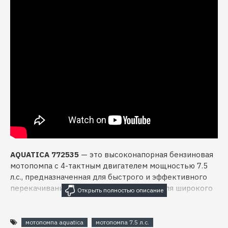
AQUATICA 772535
— это высоконапорная бензиновая
мотопомпа с 4-тактным двигателем мощностью 7.5
л.с., предназначенная для быстрого и эффективного
перекачивания чистой воды. Подходит для широкого
спектра задач: полив, тушение пожаров, откачка воды
из бассейнов и резервуаров, обслуживание садов,
теплиц, рыборазводных хозяйств и прудов.
мотопомпа aquatica
мотопомпа 7.5 л.с.