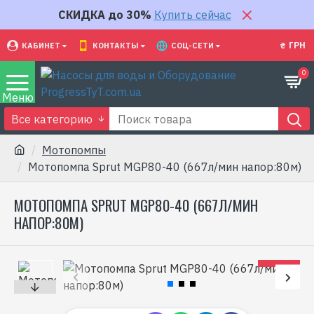
СКИДКА до 30%
Купить сейчас
₴
ГРН
КАБИНЕТ
КОНТАКТЫ
СОЦ-СЕТИ
0
Все категорию
Мотопомпы
Мотопомпа Sprut MGP80-40 (667л/мин напор:80м)
МОТОПОМПА SPRUT MGP80-40 (667Л/МИН
НАПОР:80М)