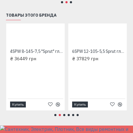
ТОВАРЫ ЭТОГО БРЕНДА
4SPW 8-145-7,5 "Sprut" глубинный насос для скважин
6SPW 12-105-5,5 Sprut глубинный насос для скважин
₴ 36449 грн
₴ 37829 грн
ехфазный глубинный насос для скважины 380 В
Купить
Купить