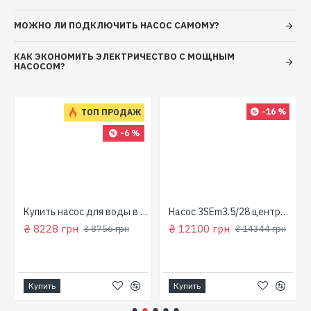
МОЖНО ЛИ ПОДКЛЮЧИТЬ НАСОС САМОМУ?
КАК ЭКОНОМИТЬ ЭЛЕКТРИЧЕСТВО С МОЩНЫМ
НАСОСОМ?
-16 %
ТОП ПРОДАЖ
-6 %
для колодца
Купить насос для воды в колодец (800 Вт, напор: 43м, производит: 90 л/мин) GARDEN 1000-4-Robot "NPO"
Насос 3SEm3.5/28 центробежный скважинный 1,5кВт Н107м 90л/мин Ø80мм Aquatica Dongyin 777395
₴ 8228 грн
₴ 12100 грн
₴ 8756 грн
₴ 14344 грн
Купить
Купить