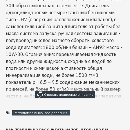
304 обратный клапан в комплекте. Двигатель:
одноцилиндровый четырехтактный бензиновый
типа OHV (с верхним расположением клапанов), с
самовентиляцией защита двигателя от работы без
масла система запуска ручная система зажигания -
полупроводниковое магнето обороты холостого
хода двигателя: 1800 об/мин бензин – АИ92 масло -
10W-30. Ограничения: перекачиваемая жидкость:
вода или другие жидкости, сходные с водой по
плотности и химической активности общая
минерализация воды, не более 1500 г/м3
показатель рН 6,5 – 9,5 содержание механических
примесей, не более 50 кг/м3 максимальный размер
частиц, не более 0,2 мм максимальная температура
перекачиваемой жидкости +80°С максимальная
температура окружающей среды +50°С
Мотопомпа высокого давления
максимальное рабочее давление: 1,0 МПа (10 бар).
КАК ПРАВИЛЬНО РАССЧИТАТЬ НАПОР, ЧТОБЫ ВОДЫ