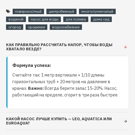
Обмотка статора : медная
поверхностный
центробежный
многоступенчатый
Электродвигатель:
водяной
насос для воды
для полива
дома сад
огород
Тип двигателя: асинхронный, закрытого типа,
орошение
водоснабжение
воздушного охлаждения, со встроенной в
обмотку термозащитой
КАК ПРАВИЛЬНО РАССЧИТАТЬ НАПОР, ЧТОБЫ ВОДЫ
ХВАТАЛО ВЕЗДЕ?
Подшипник: качения (C&U)
Обмотки статора: медь
Напряжение: 220-240 В
Формула успеха:
Частота: 50 Гц
Считайте так: 1 метр вертикали + 1/10 длины
Класс изоляции: F
горизонтальных труб + 20 метров на давление в
Класс защиты: IPX4
кранах.
Важно:
Всегда берите запас 15-20%. Насос,
Длина кабеля: 1 м.
работающий на пределе, сгорит в три раза быстрее.
Условия применения насоса центробежного:
Максимальная температура окружающей
среды: +40 С
КАКОЙ НАСОС ЛУЧШЕ КУПИТЬ — LEO, AQUATICA ИЛИ
EUROAQUA?
Максимальная температура перекачиваемой
жидкости: +60 С