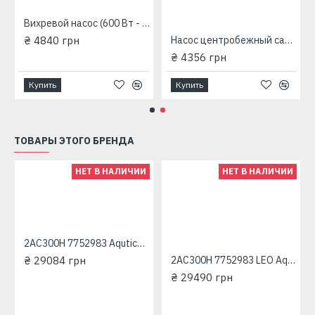
Вихревой насос (600 Вт - 50 л/мин - напор: 60 м - медь) LEO Aquatica APm60 775133
₴ 4840 грн
Насос центробежный самовсасывающий Aquаtica LKJ-600P(775301)+600Вт+50л/мин+31м
₴ 4356 грн
Купить
Купить
ТОВАРЫ ЭТОГО БРЕНДА
НЕТ В НАЛИЧИИ
НЕТ В НАЛИЧИИ
2AC300H 7752983 Aqutica трехфазный насос центробежный многоступенчатый
₴ 29084 грн
2AC300H 7752983 LEO Aquatica трехфазный насос центробежный многоступенчатый
₴ 29490 грн