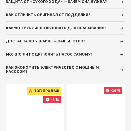
ЗАЩИТА ОТ «СУХОГО ХОДА» — ЗАЧЕМ ОНА НУЖНА?
Максимальная высота всасывания: до 8 м
Только для чистой воды без
КАК ОТЛИЧИТЬ ОРИГИНАЛ ОТ ПОДДЕЛКИ?
абразивосодержащих примесей (песка, глины,
извести и т.д.)
КАКУЮ ТРУБУ ИСПОЛЬЗОВАТЬ ДЛЯ ВСАСЫВАНИЯ?
Водородный показатель воды (рН): 6,5 - 8,5
Общая минерализация воды: не более 1500 г/
ДОСТАВКА ПО УКРАИНЕ — КАК БЫСТРО?
м3
Срок гарантийного обслуживания: 24 месяцев.
МОЖНО ЛИ ПОДКЛЮЧИТЬ НАСОС САМОМУ?
КАК ЭКОНОМИТЬ ЭЛЕКТРИЧЕСТВО С МОЩНЫМ
НАСОСОМ?
-16 %
ТОП ПРОДАЖ
-6 %