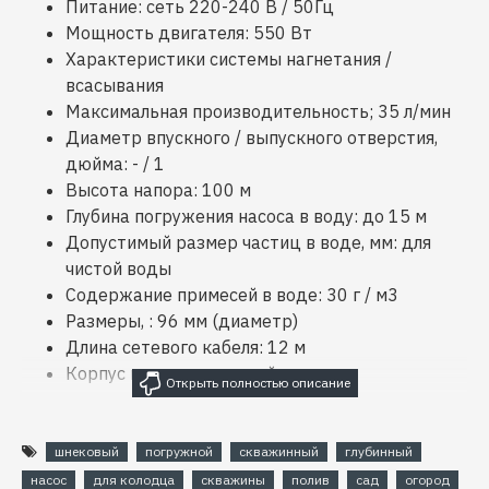
Питание: сеть 220-240 В / 50Гц
Мощность двигателя: 550 Вт
Характеристики системы нагнетания /
всасывания
Максимальная производительность; 35 л/мин
Диаметр впускного / выпускного отверстия,
дюйма: - / 1
Высота напора: 100 м
Глубина погружения насоса в воду: до 15 м
Допустимый размер частиц в воде, мм: для
чистой воды
Содержание примесей в воде: 30 г / м3
Размеры, : 96 мм (диаметр)
Длина сетевого кабеля: 12 м
Корпус из нержавеющей стали.
шнековый
погружной
скважинный
глубинный
насос
для колодца
скважины
полив
сад
огород