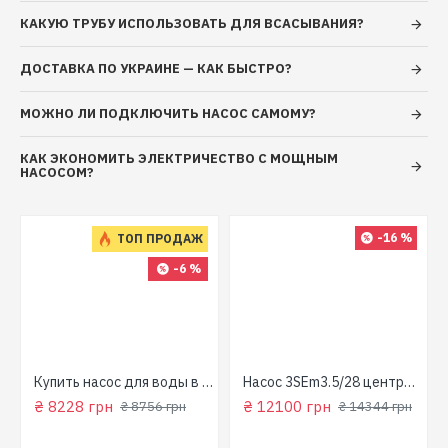
КАКУЮ ТРУБУ ИСПОЛЬЗОВАТЬ ДЛЯ ВСАСЫВАНИЯ?
ДОСТАВКА ПО УКРАИНЕ — КАК БЫСТРО?
МОЖНО ЛИ ПОДКЛЮЧИТЬ НАСОС САМОМУ?
КАК ЭКОНОМИТЬ ЭЛЕКТРИЧЕСТВО С МОЩНЫМ
НАСОСОМ?
-16 %
ТОП ПРОДАЖ
-6 %
для колодца
Купить насос для воды в колодец (800 Вт, напор: 43м, производит: 90 л/мин) GARDEN 1000-4-Robot "NPO"
Насос 3SEm3.5/28 центробежный скважинный 1,5кВт Н107м 90л/мин Ø80мм Aquatica Dongyin 777395
₴ 8228 грн
₴ 12100 грн
₴ 8756 грн
₴ 14344 грн