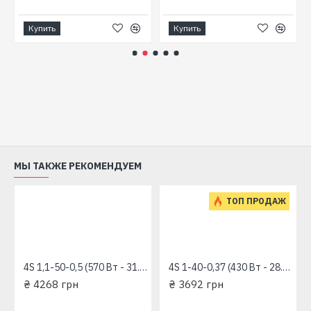
Купить
Купить
МЫ ТАКЖЕ РЕКОМЕНДУЕМ
ТОП ПРОДАЖ
4S 1,1-50-0,5 (570 Вт - 31.6 л/мин - напор: 98 м) "RUDES" глубинный насос для скважин
4S 1-40-0,37 (430 Вт - 28.3 л/мин - напор: 92 м) "RUDES" глубинный насос для скважин
₴ 4268 грн
₴ 3692 грн