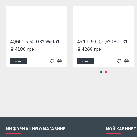
4 SPW 10-110-5,5 "Sprut" глубинный насос для скважин
₴ 31846 грн
4QGD1.5-50-0.37 Werk (100 мм - 370 Вт - 30 л/мин - напор 90 м) шнековый насос
4S 1,1-50-0,5 (570 Вт - 31.6 л/мин - напор: 98 м) "RUDES" глубинный насос для скважин
₴ 4180 грн
₴ 4268 грн
Купить
Купить
4SPW 10-140-7,5 "SPRUT" (7500 Вт, напор: 216 м, производит: 275 л/мин) трехфазный глубинный насос для скважины 380 В
₴ 38544 грн
Купить
Купить
ИНФОРМАЦИЯ О МАГАЗИНЕ
МОЙ КАБИНЕТ