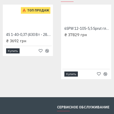
ТОП ПРОДАЖ
4SPW 8-145-7,5 "Sprut" глубинный насос для скважин
6SPW 12-105-5,5 Sprut глубинный насос для скважин
₴ 36449 грн
4S 1-40-0,37 (430 Вт - 28.3 л/мин - напор: 92 м) "RUDES" глубинный насос для скважин
₴ 37829 грн
₴ 3692 грн
Купить
Купить
Купить
СЕРВИСНОЕ ОБСЛУЖИВАНИЕ