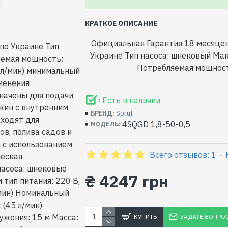
КРАТКОЕ ОПИСАНИЕ
Официальная Гарантия 18 месяце
по Украине Тип
Украине Тип насоса: шнековый Ма
яемая мощность:
Потребляемая мощность
 л/мин) минимальный
менения:
начены для подачи
Есть в наличии
:
жин с внутренним
Sprut
БРЕНД:
ходят для
4SQGD 1,8-50-0,5
МОДЕЛЬ:
в, полива садов и
и с использованием
Всего отзывов: 1
-
ческая
насоса: шнековые
₴ 4247 грн
тип питания: 220 В,
/мин) Номинальный
 (45 л/мин)
ужения: 15 м Масса:
КУПИТЬ
ЗАДАТЬ ВОПРО