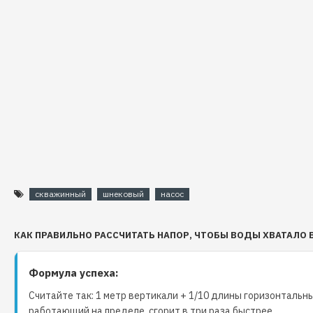
скважинный
шнековый
насос
КАК ПРАВИЛЬНО РАССЧИТАТЬ НАПОР, ЧТОБЫ ВОДЫ ХВАТАЛО 
Формула успеха:
Считайте так: 1 метр вертикали + 1/10 длины горизонтальны
работающий на пределе, сгорит в три раза быстрее.