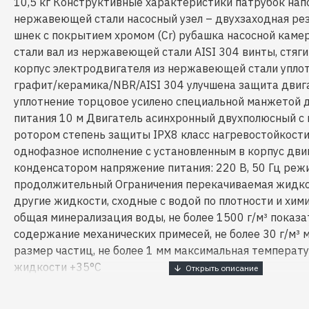
10,5 кг Конструктивные характеристики патрубок нап
нержавеющей стали насосный узел – двухзаходная рез
шнек с покрытием хромом (Cr) рубашка насосной кам
стали вал из нержавеющей стали AISI 304 винты, стя
корпус электродвигателя из нержавеющей стали упло
графит/керамика/NBR/AISI 304 улучшена защита двига
уплотнение торцовое усилено специальной манжетой д
питания 10 м Двигатель асинхронный двухполюсный с
ротором степень защиты IPХ8 класс нагревостойкости
однофазное исполнение с установленным в корпус дви
конденсатором напряжение питания: 220 В, 50 Гц реж
продолжительный Ограничения перекачиваемая жидко
другие жидкости, сходные с водой по плотности и хим
общая минерализация воды, не более 1500 г/м³ показат
содержание механических примесей, не более 30 г/м³
размер частиц, не более 1 мм максимальная температ
жидкости +35°С