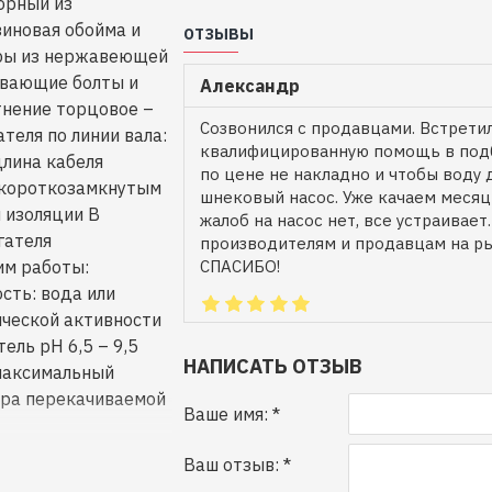
орный из
иновая обойма и
ОТЗЫВЫ
еры из нержавеющей
гивающие болты и
Александр
тнение торцовое –
Созвонился с продавцами. Встретил
теля по линии вала:
квалифицированную помощь в подб
лина кабеля
по цене не накладно и чтобы воду д
 короткозамкнутым
шнековый насос. Уже качаем месяц 
 изоляции В
жалоб на насос нет, все устраивает
гателя
производителям и продавцам на р
им работы:
СПАСИБО!
сть: вода или
ической активности
ель рН 6,5 – 9,5
НАПИСАТЬ ОТЗЫВ
 максимальный
ура перекачиваемой
Ваше имя:
Ваш отзыв: