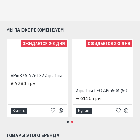
МЫ ТАКЖЕ РЕКОМЕНДУЕМ
ОЖИДАЕТСЯ 2-3 ДНЯ
ОЖИДАЕТСЯ 2-3 ДНЯ
APm37A-776132 Aquatica Станция водоснабжения вихревая
эжектором
₴ 9284 грн
Aquatica LEO APm60A (600 Вт - 50 л/мин - напор: 60 м - медь) (775133/24) Станция водоснабжения вихревая
₴ 6116 грн
Купить
Купить
ТОВАРЫ ЭТОГО БРЕНДА