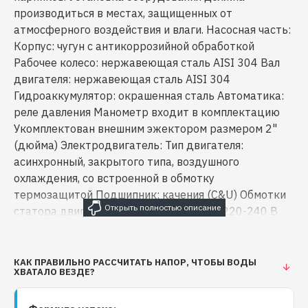
производиться в местах, защищенных от
атмосферного воздействия и влаги. Насосная часть:
Корпус: чугун с антикоррозийной обработкой
Рабочее колесо: нержавеющая сталь AISI 304 Вал
двигателя: нержавеющая сталь AISI 304
Гидроаккумулятор: окрашенная сталь Автоматика:
реле давления Манометр входит в комплектацию
Укомплектован внешним эжектором размером 2"
(дюйма) Электродвигатель: Тип двигателя:
асинхронный, закрытого типа, воздушного
охлаждения, со встроенной в обмотку
термозащитой Подшипник: качения (C&U) Обмотки
статора двигателя: медь Напряжение: 220-240 В
Частота: 50 Гц Класс изоляции: F Класс защиты:
IPX4 Длина кабеля: 1 м Условия применения:
Максимальная температура окружающей среды:
КАК ПРАВИЛЬНО РАССЧИТАТЬ НАПОР, ЧТОБЫ ВОДЫ
ХВАТАЛО ВЕЗДЕ?
+40 С Максимальная температура перекачиваемой
жидкости: +40 С Максимальная высота всасывания: