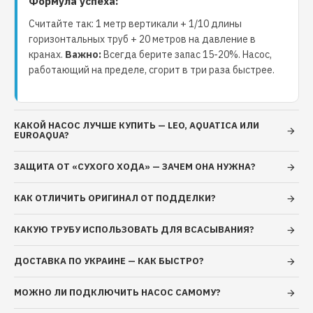
Формула успеха:
до 40 м Только для чистой воды без
абразивосодержащих примесей (песка, глины,
Считайте так: 1 метр вертикали + 1/10 длины
извести и т.д.) Водородный показатель воды (рН):
горизонтальных труб + 20 метров на давление в
6,5 - 8,5 Общая минерализация воды: не более 1500
кранах.
Важно:
Всегда берите запас 15-20%. Насос,
г/м3 Срок гарантийного обслуживания: 24 месяца.
работающий на пределе, сгорит в три раза быстрее.
КАКОЙ НАСОС ЛУЧШЕ КУПИТЬ — LEO, AQUATICA ИЛИ
EUROAQUA?
ЗАЩИТА ОТ «СУХОГО ХОДА» — ЗАЧЕМ ОНА НУЖНА?
КАК ОТЛИЧИТЬ ОРИГИНАЛ ОТ ПОДДЕЛКИ?
КАКУЮ ТРУБУ ИСПОЛЬЗОВАТЬ ДЛЯ ВСАСЫВАНИЯ?
ДОСТАВКА ПО УКРАИНЕ — КАК БЫСТРО?
МОЖНО ЛИ ПОДКЛЮЧИТЬ НАСОС САМОМУ?