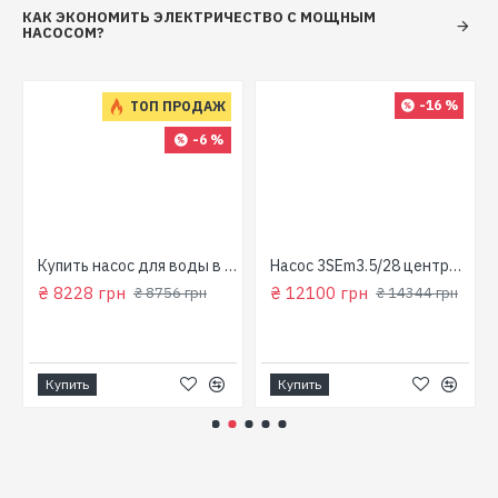
КАК ЭКОНОМИТЬ ЭЛЕКТРИЧЕСТВО С МОЩНЫМ
НАСОСОМ?
-16 %
ТОП ПРОДАЖ
-6 %
для колодца
Купить насос для воды в колодец (800 Вт, напор: 43м, производит: 90 л/мин) GARDEN 1000-4-Robot "NPO"
Насос 3SEm3.5/28 центробежный скважинный 1,5кВт Н107м 90л/мин Ø80мм Aquatica Dongyin 777395
₴ 8228 грн
₴ 12100 грн
₴ 8756 грн
₴ 14344 грн
Купить
Купить