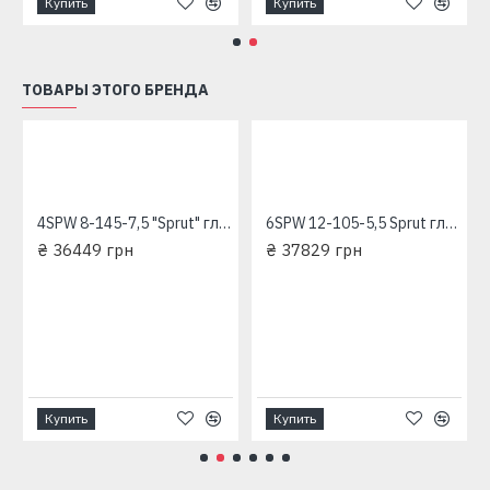
Купить
Купить
ТОВАРЫ ЭТОГО БРЕНДА
4SPW 8-145-7,5 "Sprut" глубинный насос для скважин
6SPW 12-105-5,5 Sprut глубинный насос для скважин
₴ 36449 грн
₴ 37829 грн
ехфазный глубинный насос для скважины 380 В
Купить
Купить