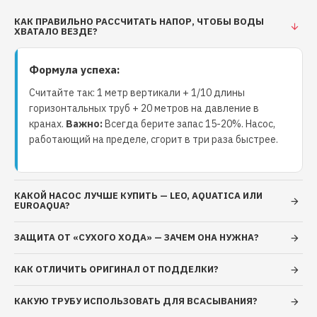
для всасывания колесо рабочее – центробежное,
закрытого типа, выполнено из ацетатной смолы вал
КАК ПРАВИЛЬНО РАССЧИТАТЬ НАПОР, ЧТОБЫ ВОДЫ
ХВАТАЛО ВЕЗДЕ?
из нержавеющей стали AISI 304 уплотнение
торцовое – графит/керамика /NBR/AISI 304 модели
Формула успеха:
«AUTO» укомплектованы встроенным электронным
блоком управления модели «AUTO» имеют защиту
Считайте так: 1 метр вертикали + 1/10 длины
от «сухого хода» модели «AUTO» автоматически
горизонтальных труб + 20 метров на давление в
включаются и отключаются при закрытии и
кранах.
Важно:
Всегда берите запас 15-20%. Насос,
открывании крана длина кабеля питания 22 м
работающий на пределе, сгорит в три раза быстрее.
укомплектован тросом подвеса Двигатель:
асинхронный двухполюсный с короткозамкнутым
ротором охлаждение двигателя перекачиваемой
КАКОЙ НАСОС ЛУЧШЕ КУПИТЬ — LEO, AQUATICA ИЛИ
жидкостью степень защиты IPХ8 класс
EUROAQUA?
нагревостойкости изоляции В однофазное
ЗАЩИТА ОТ «СУХОГО ХОДА» — ЗАЧЕМ ОНА НУЖНА?
исполнение с установленным в корпус
электронасоса конденсатором встроенная в
КАК ОТЛИЧИТЬ ОРИГИНАЛ ОТ ПОДДЕЛКИ?
обмотку двигателя защита от перегрузок с
автоматическим перезапуском напряжение питания:
КАКУЮ ТРУБУ ИСПОЛЬЗОВАТЬ ДЛЯ ВСАСЫВАНИЯ?
220 В, 50 Гц режим работы: продолжительный