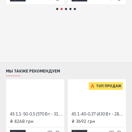
МЫ ТАКЖЕ РЕКОМЕНДУЕМ
ТОП ПРОДАЖ
4S 1,1-50-0,5 (570 Вт - 31.6 л/мин - напор: 98 м) "RUDES" глубинный насос для скважин
4S 1-40-0,37 (430 Вт - 28.3 л/мин - напор: 92 м) "RUDES" глубинный насос для скважин
₴ 4268 грн
₴ 3692 грн