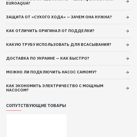
EUROAQUA?
Напряжение: 380 В
Номинальная сила тока, I(А): Δ10.92/Y6.3
ЗАЩИТА ОТ «СУХОГО ХОДА» — ЗАЧЕМ ОНА НУЖНА?
Частота: 50
Гц
Вал двигателя:
Нержавеющая сталь AISI 304
КАК ОТЛИЧИТЬ ОРИГИНАЛ ОТ ПОДДЕЛКИ?
Рабочее колесо: Нержавеющая сталь AISI 304
Тип двигателя: Асинхронный, закрытого типа,
КАКУЮ ТРУБУ ИСПОЛЬЗОВАТЬ ДЛЯ ВСАСЫВАНИЯ?
воздушного охлаждения
Обмотка статора двигателя: Медь
ДОСТАВКА ПО УКРАИНЕ — КАК БЫСТРО?
Механическое уплотнение: Картридж
МОЖНО ЛИ ПОДКЛЮЧИТЬ НАСОС САМОМУ?
Класс изоляции: F
Класс защиты: IP 55
КАК ЭКОНОМИТЬ ЭЛЕКТРИЧЕСТВО С МОЩНЫМ
Перекачиваемая жидкость Только для чистой воды без
НАСОСОМ?
абразивосодержащих примесей (песка, глины, извести
и т.д.)
СОПУТСТВУЮЩИЕ ТОВАРЫ
Диаметр всасывающего патрубка DN1: 25.4
(мм)
Диаметр напорного патрубка DN2: 25.4
(мм)
Максимальная температура окружающей среды:
40
°C