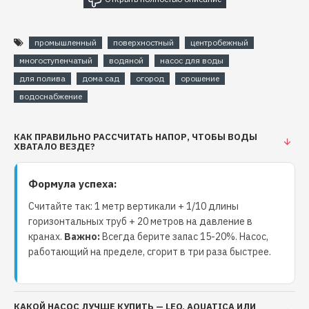
напряжением 380 В, что обеспечивает высокую
производительность в 40 литров в минуту и напор в
114 метров. Такая производительность обеспечивает
промышленный
поверхностный
центробежный
быстрое и эффективное перекачивание жидкостей.
многоступенчатый
водяной
насос для воды
Насос AQUATICA LEO 3.0 LVR1-19 (7710153) изготовлен
для полива
дома сад
огород
орошение
из высококачественных материалов, включая
водоснабжение
нержавеющую сталь. Это обеспечивает
долговечность и защиту от коррозии, что особенно
важно для работы в агрессивной среде.
КАК ПРАВИЛЬНО РАССЧИТАТЬ НАПОР, ЧТОБЫ ВОДЫ
ХВАТАЛО ВЕЗДЕ?
Основные данные
Формула успеха:
Торговая марка: Leo
Гарантия: 24 месяца
Считайте так: 1 метр вертикали + 1/10 длины
горизонтальных труб + 20 метров на давление в
Технические данные
кранах.
Важно:
Всегда берите запас 15-20%. Насос,
работающий на пределе, сгорит в три раза быстрее.
Тип: вертикальные
Мощность: 1100 Вт
Максимальный напор: 114 м
л/мин
КАКОЙ НАСОС ЛУЧШЕ КУПИТЬ — LEO, AQUATICA ИЛИ
Максимальная производительность: 40