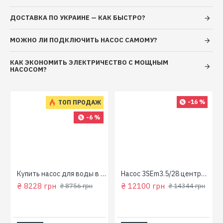
ДОСТАВКА ПО УКРАИНЕ — КАК БЫСТРО?
МОЖНО ЛИ ПОДКЛЮЧИТЬ НАСОС САМОМУ?
КАК ЭКОНОМИТЬ ЭЛЕКТРИЧЕСТВО С МОЩНЫМ
НАСОСОМ?
-16 %
ТОП ПРОДАЖ
-6 %
для колодца
Купить насос для воды в колодец (800 Вт, напор: 43м, производит: 90 л/мин) GARDEN 1000-4-Robot "NPO"
Насос 3SEm3.5/28 центробежный скважинный 1,5кВт Н107м 90л/мин Ø80мм Aquatica Dongyin 777395
₴ 8228 грн
₴ 12100 грн
₴ 8756 грн
₴ 14344 грн