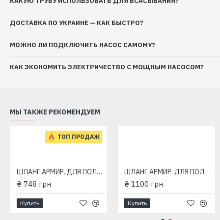
КАКУЮ ТРУБУ ИСПОЛЬЗОВАТЬ ДЛЯ ВСАСЫВАНИЯ?
ДОСТАВКА ПО УКРАИНЕ — КАК БЫСТРО?
МОЖНО ЛИ ПОДКЛЮЧИТЬ НАСОС САМОМУ?
КАК ЭКОНОМИТЬ ЭЛЕКТРИЧЕСТВО С МОЩНЫМ НАСОСОМ?
МЫ ТАКЖЕ РЕКОМЕНДУЕМ
ТОП ПРОДАЖ
ТОП ПРОДАЖ
ШЛАНГ АРМИР. ДЛЯ ПОЛИВА METEOR 1/2" 20m 3bar
ШЛАНГ АРМИР. ДЛЯ ПОЛИВА METEOR 1/2" 30m 3bar
₴ 748 грн
4S 1,1-50-0,5 (570 Вт - 31.6 л/мин - напор: 98 м) "RUDES" глубинный насос для скважин
₴ 1100 грн
4S 1-40-0,37 (430 Вт - 28.3 л/мин - напор: 92 м) "RUDES" глубинный насос для скважин
₴ 4268 грн
₴ 3692 грн
Купить
Купить