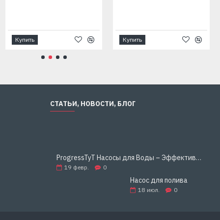
Купить
Купить
СТАТЬИ, НОВОСТИ, БЛОГ
ProgressTyT Насосы для Воды – Эффективное и Надёжное Решение для Дома и Бизнеса
19
февр.
0
Насос для полива
18
июл.
0