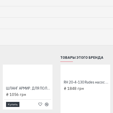
ТОВАРЫ ЭТОГО БРЕНДА
CPQm20 RUDES поверхностный насос
RH 20-4-130 Rudes насос циркуляционный
₴ 6045 грн
ШЛАНГ АРМИР. ДЛЯ ПОЛИВА METEOR 3/4" 20m 3bar
₴ 1848 грн
₴ 1056 грн
Купить