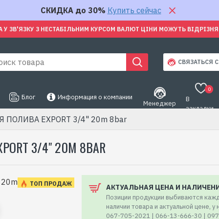
СКИДКА до 30%
Купить сейчас
А У ЗВ'ЯЗКУ З НЕСТАБІЛЬНИМ КУРСОМ ВАЛЮТ ЦІНИ МОЖУТЬ ВІДРІЗН
СВЯЗАТЬСЯ С
0
Блог
Информация о компании
В
Менеджер
закладки
ПОЛИВА EXPORT 3/4" 20m 8bar
ORT 3/4" 20M 8BAR
ТОП ПРОДАЖ
АКТУАЛЬНАЯ ЦЕНА И НАЛИЧЕН
Позиции продукции выбиваются кажд
наличии товара и актуальной цене, у
067-705-2021 | 066-13-666-30 | 09