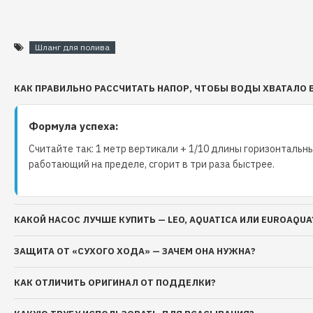
достаточный запас для полива больших участков 
постоянно перемещаться и переподключать шлан
Шланг для полива
Выбор правильной длины и диаметра:
КАК ПРАВИЛЬНО РАССЧИТАТЬ НАПОР, ЧТОБЫ ВОДЫ ХВАТАЛО 
При выборе поливочного шланга, учтите размер вашего
требования к давлению. Длина 50 метров - отличный в
Формула успеха:
больших участков, где нужен длинный запас шланга. Д
Считайте так: 1 метр вертикали + 1/10 длины горизонтальны
также важен для обеспечения необходимого давления. 
работающий на пределе, сгорит в три раза быстрее.
выбранный вами шланг соответствует вашим потребно
Уход за шлангом:
КАКОЙ НАСОС ЛУЧШЕ КУПИТЬ — LEO, AQUATICA ИЛИ EUROAQUA
Чтобы сохранить долгий срок службы вашего поливочн
ЗАЩИТА ОТ «СУХОГО ХОДА» — ЗАЧЕМ ОНА НУЖНА?
регулярно проверяйте его на наличие повреждений и ч
КАК ОТЛИЧИТЬ ОРИГИНАЛ ОТ ПОДДЕЛКИ?
загрязнений после каждого использования. Храните шла
прохладном месте, защищенном от прямых солнечных л