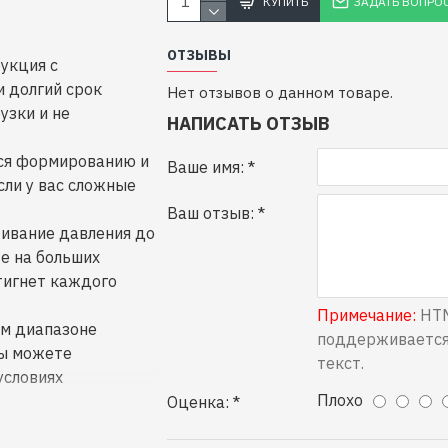
КУПИТЬ
ЗАДАТЬ ВОПРО
ОТЗЫВЫ
рукция с
 долгий срок
Нет отзывов о данном товаре.
узки и не
НАПИСАТЬ ОТЗЫВ
ся формированию и
Ваше имя:
сли у вас сложные
Ваш отзыв:
ивание давления до
е на больших
тигнет каждого
Примечание:
HTM
м диапазоне
поддерживается
вы можете
текст.
условиях
Плохо
Оценка:
еспечивает