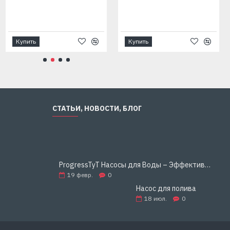
Купить
Купить
СТАТЬИ, НОВОСТИ, БЛОГ
ProgressTyT Насосы для Воды – Эффективное и Надёжное Решение для Дома и Бизнеса
19
февр.
0
Насос для полива
18
июл.
0