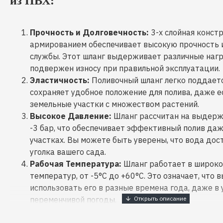
из ПВХ:
Прочность и Долговечность:
3-х слойная конст
армированием обеспечивает высокую прочность и
службы. Этот шланг выдерживает различные нагр
подвержен износу при правильной эксплуатации.
Эластичность:
Поливочный шланг легко поддает
сохраняет удобное положение для полива, даже е
земельные участки с множеством растений.
Высокое Давление:
Шланг рассчитан на выдерж
-3 бар, что обеспечивает эффективный полив даж
участках. Вы можете быть уверены, что вода дос
уголка вашего сада.
Рабочая Температура:
Шланг работает в широко
температур, от -5°C до +60°C. Это означает, что 
использовать его в разные времена года, даже в 
переменчивой погоды.
Длина 50 Метров:
Длина шланга в 50 метров об