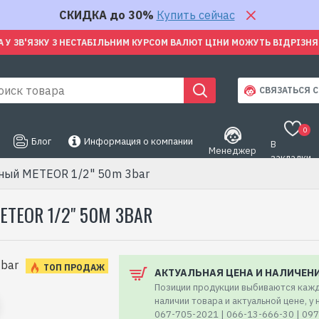
СКИДКА до 30%
Купить сейчас
А У ЗВ'ЯЗКУ З НЕСТАБІЛЬНИМ КУРСОМ ВАЛЮТ ЦІНИ МОЖУТЬ ВІДРІЗН
СВЯЗАТЬСЯ С
0
Блог
Информация о компании
В
Менеджер
закладки
ный METEOR 1/2" 50m 3bar
EOR 1/2" 50M 3BAR
ТОП ПРОДАЖ
АКТУАЛЬНАЯ ЦЕНА И НАЛИЧЕН
Позиции продукции выбиваются кажд
наличии товара и актуальной цене, у
067-705-2021 | 066-13-666-30 | 09