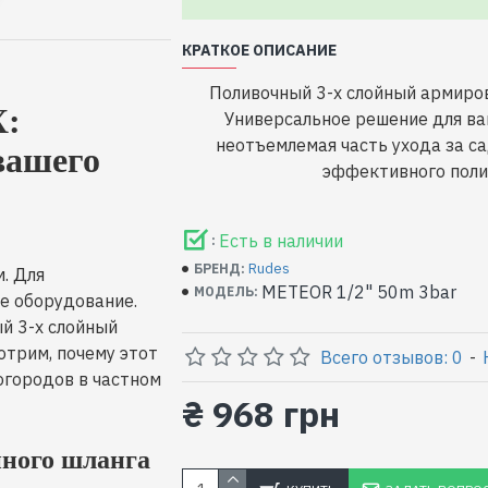
КРАТКОЕ ОПИСАНИЕ
Поливочный 3-х слойный армиро
Х:
Универсальное решение для ва
неотъемлемая часть ухода за са
вашего
эффективного полив
Есть в наличии
:
Rudes
БРЕНД:
. Для
METEOR 1/2" 50m 3bar
МОДЕЛЬ:
е оборудование.
й 3-х слойный
трим, почему этот
Всего отзывов: 0
-
огородов в частном
₴ 968 грн
нного шланга