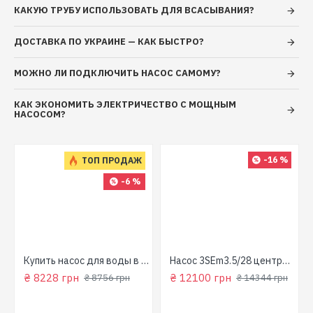
КАКУЮ ТРУБУ ИСПОЛЬЗОВАТЬ ДЛЯ ВСАСЫВАНИЯ?
ДОСТАВКА ПО УКРАИНЕ — КАК БЫСТРО?
МОЖНО ЛИ ПОДКЛЮЧИТЬ НАСОС САМОМУ?
КАК ЭКОНОМИТЬ ЭЛЕКТРИЧЕСТВО С МОЩНЫМ
НАСОСОМ?
-16 %
ТОП ПРОДАЖ
-6 %
для колодца
Купить насос для воды в колодец (800 Вт, напор: 43м, производит: 90 л/мин) GARDEN 1000-4-Robot "NPO"
Насос 3SEm3.5/28 центробежный скважинный 1,5кВт Н107м 90л/мин Ø80мм Aquatica Dongyin 777395
₴ 8228 грн
₴ 12100 грн
₴ 8756 грн
₴ 14344 грн