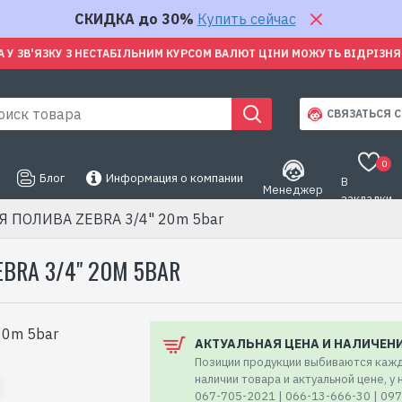
СКИДКА до 30%
Купить сейчас
А У ЗВ'ЯЗКУ З НЕСТАБІЛЬНИМ КУРСОМ ВАЛЮТ ЦІНИ МОЖУТЬ ВІДРІЗН
СВЯЗАТЬСЯ С
0
Блог
Информация о компании
В
Менеджер
закладки
ПОЛИВА ZEBRA 3/4" 20m 5bar
RA 3/4" 20M 5BAR
АКТУАЛЬНАЯ ЦЕНА И НАЛИЧЕН
Позиции продукции выбиваются кажд
наличии товара и актуальной цене, у
067-705-2021 | 066-13-666-30 | 09