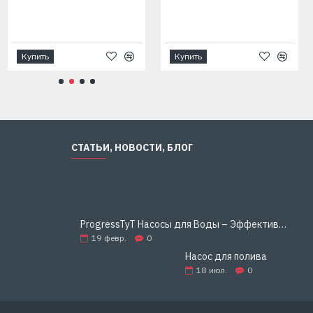
Купить
Купить
СТАТЬИ, НОВОСТИ, БЛОГ
ProgressTyT Насосы для Воды – Эффективное и Надёжное Решение для Дома и Бизнеса
19
февр.
0
Насос для полива
18
июл.
0