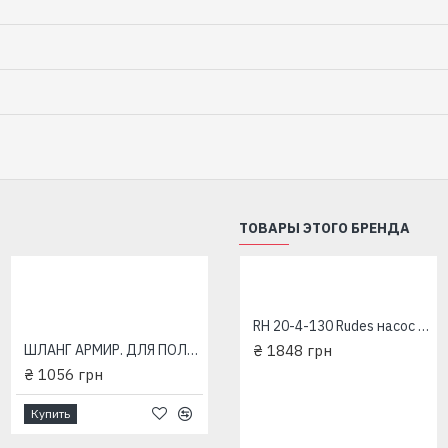
ТОВАРЫ ЭТОГО БРЕНДА
CPQm20 RUDES поверхностный насос
RH 20-4-130 Rudes насос циркуляционный
₴ 6045 грн
ШЛАНГ АРМИР. ДЛЯ ПОЛИВА METEOR 3/4" 20m 3bar
₴ 1848 грн
₴ 1056 грн
Купить