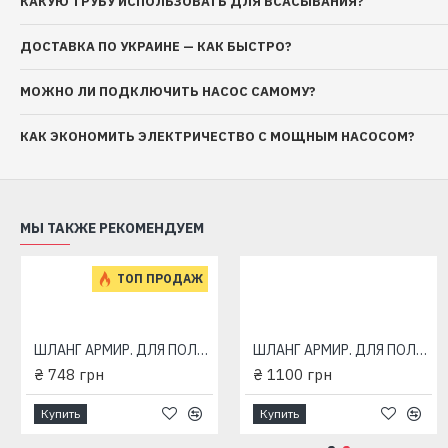
КАКУЮ ТРУБУ ИСПОЛЬЗОВАТЬ ДЛЯ ВСАСЫВАНИЯ?
ДОСТАВКА ПО УКРАИНЕ — КАК БЫСТРО?
МОЖНО ЛИ ПОДКЛЮЧИТЬ НАСОС САМОМУ?
КАК ЭКОНОМИТЬ ЭЛЕКТРИЧЕСТВО С МОЩНЫМ НАСОСОМ?
МЫ ТАКЖЕ РЕКОМЕНДУЕМ
ТОП ПРОДАЖ
ТОП ПРОДАЖ
ШЛАНГ АРМИР. ДЛЯ ПОЛИВА METEOR 1/2" 20m 3bar
ШЛАНГ АРМИР. ДЛЯ ПОЛИВА METEOR 1/2" 30m 3bar
₴ 748 грн
4S 1,1-50-0,5 (570 Вт - 31.6 л/мин - напор: 98 м) "RUDES" глубинный насос для скважин
₴ 1100 грн
4S 1-40-0,37 (430 Вт - 28.3 л/мин - напор: 92 м) "RUDES" глубинный насос для скважин
₴ 4268 грн
₴ 3692 грн
Купить
Купить