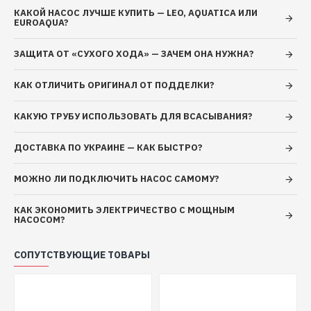
КАКОЙ НАСОС ЛУЧШЕ КУПИТЬ — LEO, AQUATICA ИЛИ
выдерживает температуру +200°C
EUROAQUA?
Сечение рассчитывается и соответствует
мощности электродвигателя.
ЗАЩИТА ОТ «СУХОГО ХОДА» — ЗАЧЕМ ОНА НУЖНА?
Насосная часть:
КАК ОТЛИЧИТЬ ОРИГИНАЛ ОТ ПОДДЕЛКИ?
Корпус насосной части: нержавеющая сталь
AISI 304;
КАКУЮ ТРУБУ ИСПОЛЬЗОВАТЬ ДЛЯ ВСАСЫВАНИЯ?
Выходной фланец: латунь;
ДОСТАВКА ПО УКРАИНЕ — КАК БЫСТРО?
Вал насосной части: нержавеющая сталь AISI
304;
МОЖНО ЛИ ПОДКЛЮЧИТЬ НАСОС САМОМУ?
Муфта вала: нержавеющая сталь AISI 304;
Рабочее колесо: технополимер;
КАК ЭКОНОМИТЬ ЭЛЕКТРИЧЕСТВО С МОЩНЫМ
Шайба фасонная разделительная:
НАСОСОМ?
технополимер;
Диффузор: технополимер.
СОПУТСТВУЮЩИЕ ТОВАРЫ
Электродвигатель:
Тип двигателя: асинхронный,