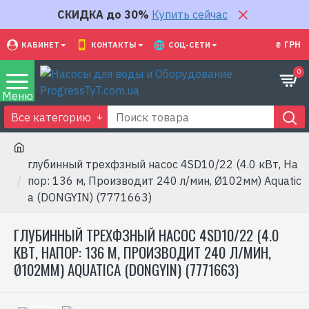
СКИДКА до 30%
Купить сейчас
₴
ГРН
КАБИНЕТ
КОНТАКТЫ
СОЦ-СЕТИ
0
Все категорию
глубинный трехфзный насос 4SD10/22 (4.0 кВт, Hа
пор: 136 м, Производит 240 л/мин, Ø102мм) Aquatic
a (DONGYIN) (7771663)
ГЛУБИННЫЙ ТРЕХФЗНЫЙ НАСОС 4SD10/22 (4.0
КВТ, HАПОР: 136 М, ПРОИЗВОДИТ 240 Л/МИН,
Ø102ММ) AQUATICA (DONGYIN) (7771663)