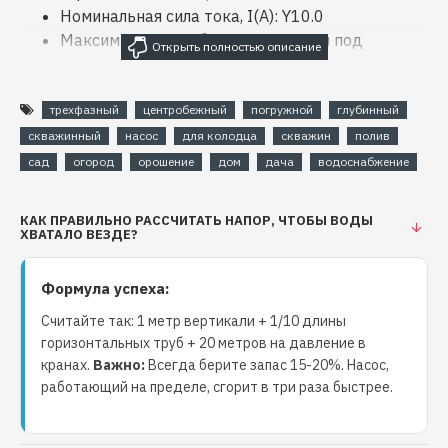
Номинальная сила тока, I(А): Y10.0
Максимальная глубина погружения под
зеркало воды: до 60 м
Напор max, м: 136 м
трехфазный
центробежный
погружной
глубинный
Производительность max: 240 л/мин
Диаметр скважины: от 120 до 150 мм
скважинный
насос
для колодца
скважин
полив
сад
огород
орошение
дом
дача
водоснабжение
Электродвигатель насоса подсоединяется кабелем:
Марки H07RN–F (аналог КГ–ХЛ)
КАК ПРАВИЛЬНО РАССЧИТАТЬ НАПОР, ЧТОБЫ ВОДЫ
Жилы из медной проволоки, оболочка —
ХВАТАЛО ВЕЗДЕ?
полиэтилентерефталатная плёнка и
изоляционная резина;
Формула успеха:
Гибкость — многопроволочные
Считайте так: 1 метр вертикали + 1/10 длины
токопроводящие жилы в сочетании с
горизонтальных труб + 20 метров на давление в
небольшим шагом скручивания;
кранах.
Важно:
Всегда берите запас 15-20%. Насос,
Температура окружающего воздуха от -25°C
работающий на пределе, сгорит в три раза быстрее.
до +60°C;
Изоляция кабеля при коротком замыкании,
продолжительностью не более 5 сек.,