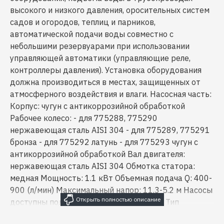
высокого и низкого давления, оросительных систем
садов и огородов, теплиц и парников,
автоматической подачи воды совместно с
небольшими резервуарами при использовании
управляющей автоматики (управляющие реле,
контроллеры давления). Установка оборудования
должна производиться в местах, защищенных от
атмосферного воздействия и влаги. Насосная часть:
Корпус: чугун с антикоррозийной обработкой
Рабочее колесо: - для 775288, 775290
нержавеющая сталь AISI 304 - для 775289, 775291
бронза - для 775292 латунь - для 775293 чугун с
антикоррозийной обработкой Вал двигателя:
нержавеющая сталь AISI 304 Обмотка статора:
медная Мощность: 1.1 кВт Объемная подача Q: 400-
900 (л/мин) Максимальный напор: 11.3-5.2 м Насосы
доступны под заказ Электродвигатель: Тип
двигателя: асинхронный, закрытого типа,