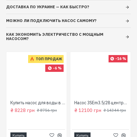
ДОСТАВКА ПО УКРАИНЕ — КАК БЫСТРО?
МОЖНО ЛИ ПОДКЛЮЧИТЬ НАСОС САМОМУ?
КАК ЭКОНОМИТЬ ЭЛЕКТРИЧЕСТВО С МОЩНЫМ
НАСОСОМ?
-16 %
ТОП ПРОДАЖ
-6 %
для колодца
Купить насос для воды в колодец (800 Вт, напор: 43м, производит: 90 л/мин) GARDEN 1000-4-Robot "NPO"
Насос 3SEm3.5/28 центробежный скважинный 1,5кВт Н107м 90л/мин Ø80мм Aquatica Dongyin 777395
₴ 8228 грн
₴ 12100 грн
₴ 8756 грн
₴ 14344 грн
Купить
Купить