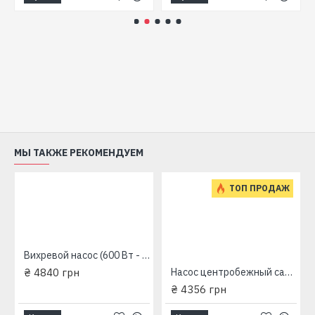
МЫ ТАКЖЕ РЕКОМЕНДУЕМ
ТОП ПРОДАЖ
Вихревой насос (600 Вт - 50 л/мин - напор: 60 м - медь) LEO Aquatica APm60 775133
₴ 4840 грн
Насос центробежный самовсасывающий Aquаtica LKJ-600P(775301)+600Вт+50л/мин+31м
₴ 4356 грн