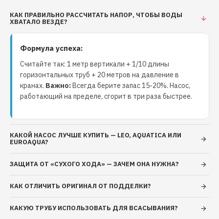
воздушного охлаждения, со встроенной в обмотку
термозащитой Подшипник: качения (C&U) Обмотки
КАК ПРАВИЛЬНО РАССЧИТАТЬ НАПОР, ЧТОБЫ ВОДЫ
ХВАТАЛО ВЕЗДЕ?
статора: медь Напряжение: 220-240 В/ 380 B
Частота: 50 Гц Класс изоляции: F Класс защиты:
Формула успеха:
IPX4 Длина кабеля: 1 м. Условия применения:
Максимальная температура окружающей среды:
Считайте так: 1 метр вертикали + 1/10 длины
+40˚С Максимальная температура перекачиваемой
горизонтальных труб + 20 метров на давление в
жидкости: +60˚С Максимальная высота всасывания:
кранах.
Важно:
Всегда берите запас 15-20%. Насос,
до 8 м Только для чистой воды без
работающий на пределе, сгорит в три раза быстрее.
абразивосодержащих примесей (песка, глины,
извести и т.д.) Водородный показатель воды (рН):
6,5 - 8,5 Общая минерализация воды: не более 1500
КАКОЙ НАСОС ЛУЧШЕ КУПИТЬ — LEO, AQUATICA ИЛИ
г/м³ Срок гарантийного обслуживания: 24 месяца.
EUROAQUA?
ЗАЩИТА ОТ «СУХОГО ХОДА» — ЗАЧЕМ ОНА НУЖНА?
КАК ОТЛИЧИТЬ ОРИГИНАЛ ОТ ПОДДЕЛКИ?
КАКУЮ ТРУБУ ИСПОЛЬЗОВАТЬ ДЛЯ ВСАСЫВАНИЯ?