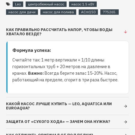
Leo
центробежный насос
насос 1.5 кВт
насос для дачи
насос для полива
ACm150
775265.
Производительность,
140 л/мин (8.4 м³/час)
л/мин
КАК ПРАВИЛЬНО РАССЧИТАТЬ НАПОР, ЧТОБЫ ВОДЫ
Глубина
ХВАТАЛО ВЕЗДЕ?
до 8 м
всасывания, м
Формула успеха:
Чугун с
Материал корпуса
антикоррозийным
Считайте так: 1 метр вертикали + 1/10 длины
покрытием
горизонтальных труб + 20 метров на давление в
кранах.
Важно:
Всегда берите запас 15-20%. Насос,
Нержавеющая сталь
Рабочее колесо
работающий на пределе, сгорит в три раза быстрее.
AISI 304
Диаметр
1¼" / 1"
патрубков (вх/вых)
КАКОЙ НАСОС ЛУЧШЕ КУПИТЬ — LEO, AQUATICA ИЛИ
EUROAQUA?
24 месяца
Гарантия
(официальная)
ЗАЩИТА ОТ «СУХОГО ХОДА» — ЗАЧЕМ ОНА НУЖНА?
ОБЛАСТЬ ПРИМЕНЕНИЯ: