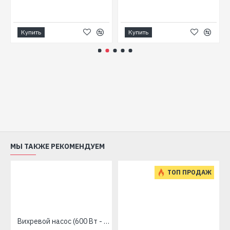
Купить
Купить
МЫ ТАКЖЕ РЕКОМЕНДУЕМ
ТОП ПРОДАЖ
Вихревой насос (600 Вт - 50 л/мин - напор: 60 м - медь) LEO Aquatica APm60 775133