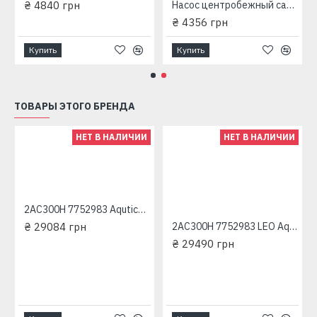
₴ 4840 грн
Насос центробежный самовсасывающий Aquаtica LKJ-600P(775301)+600Вт+50л/мин+31м
₴ 4356 грн
Купить
Купить
ТОВАРЫ ЭТОГО БРЕНДА
НЕТ В НАЛИЧИИ
НЕТ В НАЛИЧИИ
2AC300H 7752983 Aqutica трехфазный насос центробежный многоступенчатый
₴ 29084 грн
2AC300H 7752983 LEO Aquatica трехфазный насос центробежный многоступенчатый
₴ 29490 грн