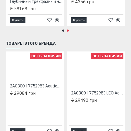
Глубинный трехфазный насос 6SPW 12-235-13 Sprut (13 кВт, напор: 312 м, 408 л/мин) центробежный
₴ 4356 грн
₴ 58168 грн
Купить
Купить
ТОВАРЫ ЭТОГО БРЕНДА
НЕТ В НАЛИЧИИ
НЕТ В НАЛИЧИИ
2AC300H 7752983 Aqutica трехфазный насос центробежный многоступенчатый
₴ 29084 грн
2AC300H 7752983 LEO Aquatica трехфазный насос центробежный многоступенчатый
₴ 29490 грн