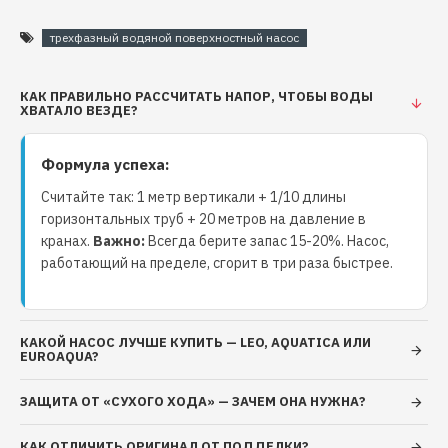
Частота: 50 Гц Класс изоляции: F Класс защиты:
IPX4 Длина кабеля: 1 м. Условия применения:
трехфазный водяной поверхностный насос
Максимальная температура окружающей среды:
+40˚С Максимальная температура перекачиваемой
КАК ПРАВИЛЬНО РАССЧИТАТЬ НАПОР, ЧТОБЫ ВОДЫ
жидкости: +60˚С Максимальная высота всасывания:
ХВАТАЛО ВЕЗДЕ?
до 8 м Только для чистой воды без
абразивосодержащих примесей (песка, глины,
Формула успеха:
извести и т.д.) Водородный показатель воды (рН):
6,5 - 8,5 Общая минерализация воды: не более 1500
Считайте так: 1 метр вертикали + 1/10 длины
г/м³ Срок гарантийного обслуживания: 24 месяца.
горизонтальных труб + 20 метров на давление в
кранах.
Важно:
Всегда берите запас 15-20%. Насос,
работающий на пределе, сгорит в три раза быстрее.
КАКОЙ НАСОС ЛУЧШЕ КУПИТЬ — LEO, AQUATICA ИЛИ
EUROAQUA?
ЗАЩИТА ОТ «СУХОГО ХОДА» — ЗАЧЕМ ОНА НУЖНА?
КАК ОТЛИЧИТЬ ОРИГИНАЛ ОТ ПОДДЕЛКИ?