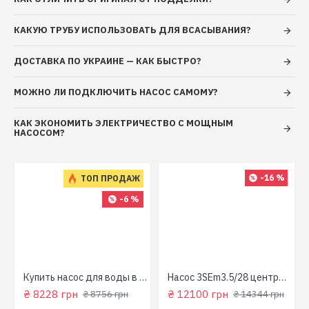
КАКУЮ ТРУБУ ИСПОЛЬЗОВАТЬ ДЛЯ ВСАСЫВАНИЯ?
ДОСТАВКА ПО УКРАИНЕ — КАК БЫСТРО?
МОЖНО ЛИ ПОДКЛЮЧИТЬ НАСОС САМОМУ?
КАК ЭКОНОМИТЬ ЭЛЕКТРИЧЕСТВО С МОЩНЫМ
НАСОСОМ?
-16 %
ТОП ПРОДАЖ
-6 %
для колодца
Купить насос для воды в колодец (800 Вт, напор: 43м, производит: 90 л/мин) GARDEN 1000-4-Robot "NPO"
Насос 3SEm3.5/28 центробежный скважинный 1,5кВт Н107м 90л/мин Ø80мм Aquatica Dongyin 777395
₴ 8228 грн
₴ 12100 грн
₴ 8756 грн
₴ 14344 грн