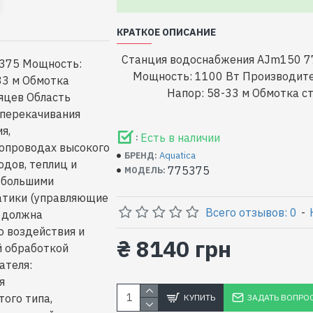
КРАТКОЕ ОПИСАНИЕ
Станция водоснабжения AJm150 7
5375 Мощность:
Мощность: 1100 Вт Производите
33 м Обмотка
Напор: 58-33 м Обмотка ст
яцев Область
 перекачивания
я,
Есть в наличии
:
бопроводах высокого
Aquatica
БРЕНД:
одов, теплиц и
775375
МОДЕЛЬ:
ебольшими
атики (управляющие
Всего отзывов: 0
-
я должна
о воздействия и
₴ 8140 грн
ой обработкой
ателя:
я
того типа,
КУПИТЬ
ЗАДАТЬ ВОПРО