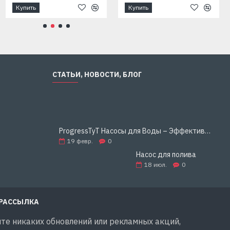
Купить
Купить
СТАТЬИ, НОВОСТИ, БЛОГ
ProgressTyT Насосы для Воды – Эффективное и Надёжное Решение для Дома и Бизнеса
19
февр.
0
Насос для полива
18
июл.
0
 РАССЫЛКА
те никаких обновлений или рекламных акций,