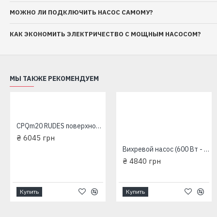
МОЖНО ЛИ ПОДКЛЮЧИТЬ НАСОС САМОМУ?
КАК ЭКОНОМИТЬ ЭЛЕКТРИЧЕСТВО С МОЩНЫМ НАСОСОМ?
МЫ ТАКЖЕ РЕКОМЕНДУЕМ
ТОП ПРОДАЖ
ТОП ПРОДАЖ
ОЖИДАЕТСЯ 2-3 ДНЯ
CPQm20 RUDES поверхностный насос
₴ 6045 грн
Дренажный насос XKS 400PW Aquatica LEO 0.4кВт 6м 150л/мин 773224
Вихревой насос (600 Вт - 50 л/мин - напор: 60 м - медь) LEO Aquatica APm60 775133
₴ 2464 грн
₴ 4840 грн
Насос центробежный самовсасывающий Aquаtica LKJ-600P(775301)+600Вт+50л/мин+31м
₴ 4356 грн
Купить
Купить