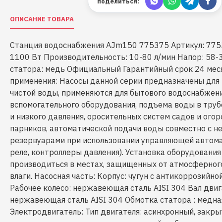
поделиться:
ОПИСАНИЕ ТОВАРА
Станция водоснабжения AJm150 775375 Артикул: 77
1100 Вт Производительность: 10-80 л/мин Напор: 58-
статора: медь Официальный Гарантийный срок 24 мес
применения: Насосы данной серии предназначены для
чистой воды, применяются для бытового водоснабжени
вспомогательного оборудования, подъема воды в тру
и низкого давления, оросительных систем садов и огор
парников, автоматической подачи воды совместно с н
резервуарами при использовании управляющей автом
реле, контроллеры давления). Установка оборудовани
производиться в местах, защищенных от атмосферног
влаги. Насосная часть: Корпус: чугун с антикоррозийн
Рабочее колесо: нержавеющая сталь AISI 304 Вал двиг
нержавеющая сталь AISI 304 Обмотка статора : медна
Электродвигатель: Тип двигателя: асинхронный, закры