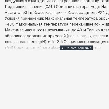
воздушного охлаждения, со встроенной в обмотку те
Подшипник: качения (C&U) Обмотки статора: медь Нап
Частота: 50 Гц Класс изоляции: F Класс защиты: IPX4 Д
Условия применения: Максимальная температура окр
+40С Максимальная температура перекачиваемой жид
Максимальная высота всасывания: до 40 м Только для 
абразивосодержащих примесей (песка, глины, извести 
показатель воды (рН): 6,5 - 8,5 Общая минерализация 
г/м3 Срок гарантийного обслуживания: 24 месяцев.