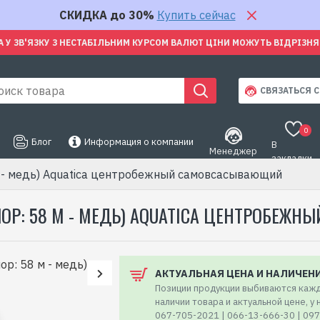
СКИДКА до 30%
Купить сейчас
А У ЗВ'ЯЗКУ З НЕСТАБІЛЬНИМ КУРСОМ ВАЛЮТ ЦІНИ МОЖУТЬ ВІДРІЗН
СВЯЗАТЬСЯ С
0
Блог
Информация о компании
В
Менеджер
закладки
м - медь) Aquatica центробежный самовсасывающий
 НАПОР: 58 М - МЕДЬ) AQUATICA ЦЕНТРОБ
АКТУАЛЬНАЯ ЦЕНА И НАЛИЧЕН
Позиции продукции выбиваются кажд
наличии товара и актуальной цене, у
067-705-2021 | 066-13-666-30 | 09