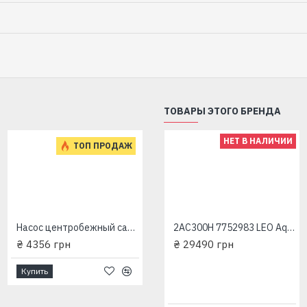
ТОВАРЫ ЭТОГО БРЕНДА
НЕТ В НАЛИЧИИ
НЕТ В НАЛИЧИИ
ТОП ПРОДАЖ
2AC300H 7752983 Aqutica трехфазный насос центробежный многоступенчатый
₴ 29084 грн
Насос центробежный самовсасывающий Aquаtica LKJ-600P(775301)+600Вт+50л/мин+31м
2AC300H 7752983 LEO Aquatica трехфазный насос центробежный многоступенчатый
₴ 4356 грн
₴ 29490 грн
Купить