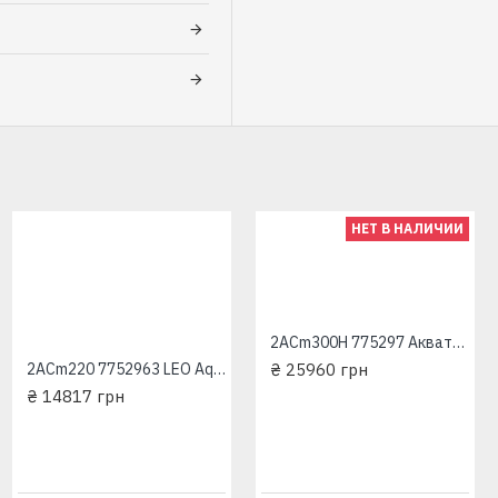
НЕТ В НАЛИЧИИ
2ACm300H 775297 Акватика однофазный насос центробежный многоступенчатый
2ACm220 7752963 LEO Aquatica трехфазный насос центробежный многоступенчатый
₴ 25960 грн
₴ 14817 грн