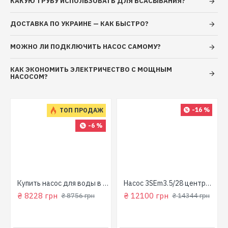
КАКУЮ ТРУБУ ИСПОЛЬЗОВАТЬ ДЛЯ ВСАСЫВАНИЯ?
ДОСТАВКА ПО УКРАИНЕ — КАК БЫСТРО?
МОЖНО ЛИ ПОДКЛЮЧИТЬ НАСОС САМОМУ?
КАК ЭКОНОМИТЬ ЭЛЕКТРИЧЕСТВО С МОЩНЫМ
НАСОСОМ?
-16 %
ТОП ПРОДАЖ
-6 %
для колодца
Купить насос для воды в колодец (800 Вт, напор: 43м, производит: 90 л/мин) GARDEN 1000-4-Robot "NPO"
Насос 3SEm3.5/28 центробежный скважинный 1,5кВт Н107м 90л/мин Ø80мм Aquatica Dongyin 777395
₴ 8228 грн
₴ 12100 грн
₴ 8756 грн
₴ 14344 грн