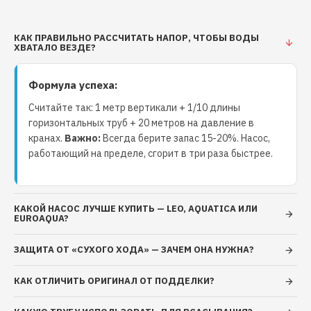
Класс защиты: IPX4 Длина кабеля: 1 м. Условия
применения: Максимальная температура
окружающей среды: +40˚С Максимальная
КАК ПРАВИЛЬНО РАССЧИТАТЬ НАПОР, ЧТОБЫ ВОДЫ
ХВАТАЛО ВЕЗДЕ?
температура перекачиваемой жидкости: +60˚С
Максимальная высота всасывания: до 7 м Только
Формула успеха:
для чистой воды без абразивосодержащих
примесей (песка, глины, извести и т.д.) Водородный
Считайте так: 1 метр вертикали + 1/10 длины
показатель воды (рН): 6,5 - 8,5 Общая
горизонтальных труб + 20 метров на давление в
минерализация воды: не более 1500 г/м³ Срок
кранах.
Важно:
Всегда берите запас 15-20%. Насос,
гарантийного обслуживания: 18 месяца.
работающий на пределе, сгорит в три раза быстрее.
КАКОЙ НАСОС ЛУЧШЕ КУПИТЬ — LEO, AQUATICA ИЛИ
EUROAQUA?
ЗАЩИТА ОТ «СУХОГО ХОДА» — ЗАЧЕМ ОНА НУЖНА?
КАК ОТЛИЧИТЬ ОРИГИНАЛ ОТ ПОДДЕЛКИ?