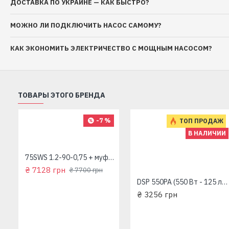
ДОСТАВКА ПО УКРАИНЕ — КАК БЫСТРО?
МОЖНО ЛИ ПОДКЛЮЧИТЬ НАСОС САМОМУ?
КАК ЭКОНОМИТЬ ЭЛЕКТРИЧЕСТВО С МОЩНЫМ НАСОСОМ?
ТОВАРЫ ЭТОГО БРЕНДА
-7 %
ТОП ПРОДАЖ
В НАЛИЧИИ
 плюс Оборудование"
75SWS 1.2-90-0,75 + муфта "Насосы плюс Оборудование"
₴ 7128 грн
₴ 7700 грн
DSP 550PA (550 Вт - 125 л/мин - напор 7,5 м - медь) "Насосы+Оборудование" Дренажный насос
₴ 3256 грн