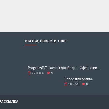
Купить
Купить
СТАТЬИ, НОВОСТИ, БЛОГ
ProgressTyT Насосы для Воды – Эффективное и Надёжное Решение для Дома и Бизнеса
19
февр.
0
Насос для полива
18
июл.
0
 РАССЫЛКА