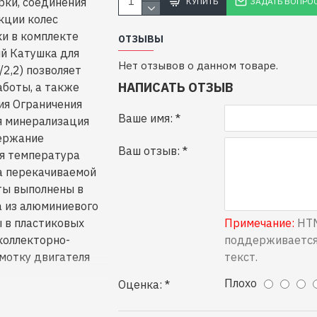
рки, соединения
КУПИТЬ
ЗАДАТЬ ВОПРО
укции колес
и в комплекте
ОТЗЫВЫ
й Катушка для
Нет отзывов о данном товаре.
2,2) позволяет
НАПИСАТЬ ОТЗЫВ
аботы, а также
ия Ограничения
Ваше имя:
я минерализация
держание
Ваш отзыв:
ая температура
а перекачиваемой
ты выполнены в
а из алюминиевого
 в пластиковых
Примечание:
HTM
коллекторно-
поддерживается
мотку двигателя
текст.
Плохо
Оценка: