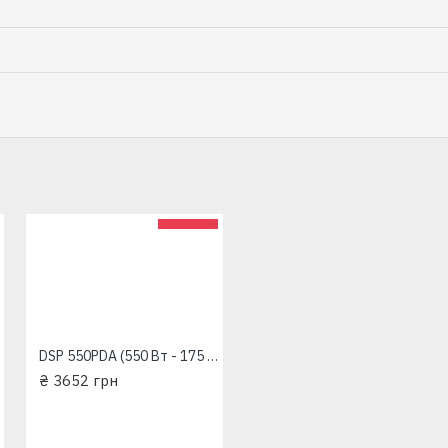
DSP 550PDA (550 Вт - 175 л/мин - напор: 7 м - медь) "Насосы+Оборудование" Дренажный насос
₴ 3652 грн
DSP 750PA (750 Вт - 183 л/мин - напор: 8 м - медь) "Насосы+Оборудование" Дренажный насос
₴ 3696 грн