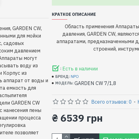
КРАТКОЕ ОПИСАНИЕ
Область применения Аппарат
ения, GARDEN CW,
давления, GARDEN CW, являютс
енными для мойки
аппаратами, предназначенными д
с, садовых
строений, инструмен
ысоким давлением
 Аппараты могут
асывать воду из
Есть в наличии
:
и Корпус из
NPO
БРЕНД:
ь аппарат от воды и
GARDEN CW 7/1,8
МОДЕЛЬ:
та емкость для
распылителя
Всего отзывов: 0
-
одели GARDEN CW
сс нанесения пены
₴ 6539 грн
ращении процесса
егулировка
ителе позволяет