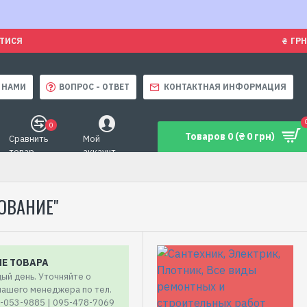
ЯТИСЯ
₴
ГРН
 НАМИ
ВОПРОС - ОТВЕТ
КОНТАКТНАЯ ИНФОРМАЦИЯ
0
Товаров 0 (₴ 0 грн)
Сравнить
Мой
товар
аккаунт
ОВАНИЕ"
ИЕ ТОВАРА
ый день. Уточняйте о
 нашего менеджера по тел.
7-053-9885 | 095-478-7069