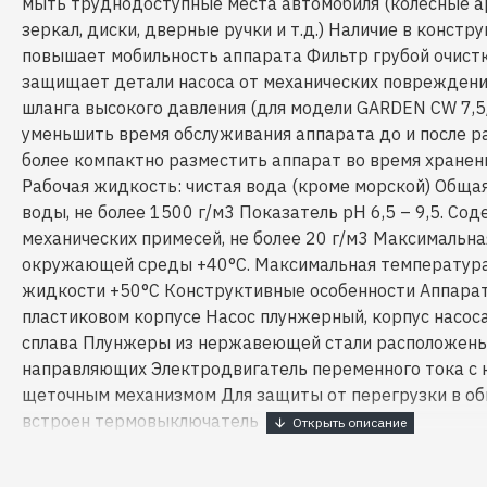
мыть труднодоступные места автомобиля (колесные а
зеркал, диски, дверные ручки и т.д.) Наличие в констр
повышает мобильность аппарата Фильтр грубой очистк
защищает детали насоса от механических повреждени
шланга высокого давления (для модели GARDEN CW 7,5/
уменьшить время обслуживания аппарата до и после р
более компактно разместить аппарат во время хранен
Рабочая жидкость: чистая вода (кроме морской) Обща
воды, не более 1500 г/м3 Показатель pH 6,5 – 9,5. Со
механических примесей, не более 20 г/м3 Максимальн
окружающей среды +40°С. Максимальная температур
жидкости +50°С Конструктивные особенности Аппара
пластиковом корпусе Насос плунжерный, корпус насос
сплава Плунжеры из нержавеющей стали расположены
направляющих Электродвигатель переменного тока с 
щеточным механизмом Для защиты от перегрузки в об
встроен термовыключатель