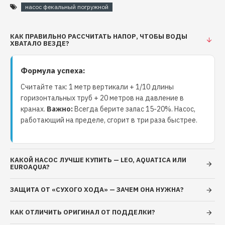
метров
, обеспечивая перемещение жидкости
насос фекальный погружной
на значительное расстояние.
Максимальная глубина погружения:
С
КАК ПРАВИЛЬНО РАССЧИТАТЬ НАПОР, ЧТОБЫ ВОДЫ
возможностью погружения на глубину
до 9
ХВАТАЛО ВЕЗДЕ?
метров
, он позволяет осуществлять доступ к
различным водоемам и резервуарам.
Формула успеха:
Масса:
С весом всего
19 кг
насос остается
Считайте так: 1 метр вертикали + 1/10 длины
относительно легким и портативным.
горизонтальных труб + 20 метров на давление в
Конструкция:
Корпус насосной части
кранах.
Важно:
Всегда берите запас 15-20%. Насос,
изготовлен из чугуна, что делает его прочным и
работающий на пределе, сгорит в три раза быстрее.
долговечным. Крыльчатка оснащена
режущими элементами
для разрушения
более плотных материалов.
КАКОЙ НАСОС ЛУЧШЕ КУПИТЬ — LEO, AQUATICA ИЛИ
Мощность мотора:
Встроенный мотор имеет
EUROAQUA?
мощность 1,1 кВт
, что обеспечивает
эффективную работу насоса.
ЗАЩИТА ОТ «СУХОГО ХОДА» — ЗАЧЕМ ОНА НУЖНА?
КАК ОТЛИЧИТЬ ОРИГИНАЛ ОТ ПОДДЕЛКИ?
Условия Применения: