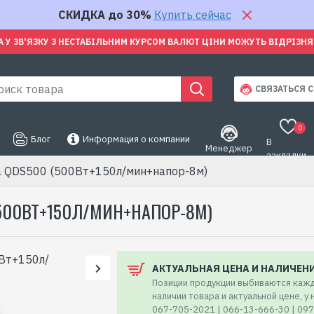
СКИДКА до 30%
Купить сейчас
А У ЗВ'ЯЗКУ З НЕСТАБІЛЬНИМ КУРСОМ ВАЛЮТ ЦІНИ МОЖУТЬ ВІДРІЗН
СВЯЗАТЬСЯ С
0
Блог
Информация о компании
В
Менеджер
закладки
a QDS500 (500Вт+150л/мин+напор-8м)
500ВТ+150Л/МИН+НАПОР-8М)
АКТУАЛЬНАЯ ЦЕНА И НАЛИЧЕН
Позиции продукции выбиваются кажд
наличии товара и актуальной цене, у
067-705-2021 | 066-13-666-30 | 09