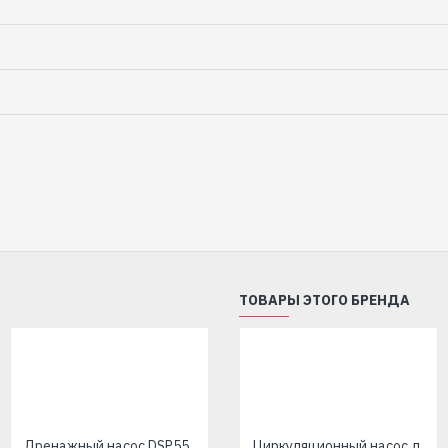
ТОВАРЫ ЭТОГО БРЕНДА
Дренажный насос DSP550P(550 Вт+125л/мин+напор 8м)"Насосы+Оборудование"
Циркуляционный насос Grundfos (EuroAqua) 25-60/180мм
Циркуляционный насос для отопления Grundfos (EuroAqua) 32-80 180 мм