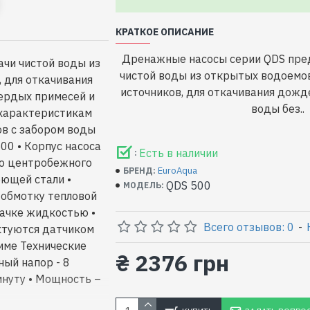
КРАТКОЕ ОПИСАНИЕ
Дренажные насосы серии QDS пре
чи чистой воды из
чистой воды из открытых водоемов
 для откачивания
источников, для откачивания дожд
ердых примесей и
воды без..
 характеристикам
ов с забором воды
00 • Корпус насоса
Есть в наличии
:
но центробежного
EuroAqua
БРЕНД:
еющей стали •
QDS 500
МОДЕЛЬ:
 обмотку тепловой
качке жидкостью •
Всего отзывов: 0
-
ктуются датчиком
име Технические
₴ 2376 грн
ный напор - 8
инуту • Мощность –