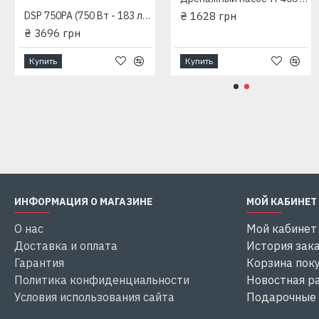
₴ 1804 грн
DSP 750PA (750 Вт - 183 л/мин - напор: 8 м - медь) "Насосы+Оборудование" Дренажный насос
₴ 1628 грн
₴ 3696 грн
Купить
Купить
Купить
Купить
ИНФОРМАЦИЯ О МАГАЗИНЕ
МОЙ КАБИНЕТ
О нас
Мой кабинет
Доставка и оплата
История зак
Гарантия
Корзина пок
Политика конфиденциальности
Новостная р
Условия использования сайта
Подарочные