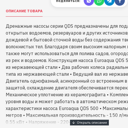
поделиться:
ОПИСАНИЕ ТОВАРА
Дренажные насосы серии QDS предназначены для пода
открытых водоемов, резервуаров и других источников,
дождевой и бытовой сточной воды без содержания тв
волокнистых тел. Благодаря своим высоким напорным
также могут использоваться для полива садов, огород
из рек и водоемов. Конструкция насоса Euroaqua QDS 5
из нержавеющей стали • Два рабочих колеса радиаль
типа из нержавеющей стали • Ведущий вал из нержав
Двигатель однофазный, асинхронный со встроенным в
защитой, охлаждение двигателя обеспечивается пере
Механическое уплотнение из керамографита • Компле
уровня воды и может работать в автоматическом реж
характеристики насоса Euroaqua QDS 500 • Максималь
метров • Максимальная производительность - 150 л/м
0.55 кВт • Напряжение - 220-240В