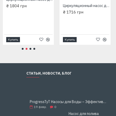
₴ 1804 грн
Циркуляционный насос для отопления Wilo-Star(EuroAqua)RS25-6/180+гайки
₴ 1716 грн
Купить
Купить
СТАТЬИ, НОВОСТИ, БЛОГ
ProgressTyT Насосы для Воды – Эффективное и Надёжное Решение для Дома и Бизнеса
19
февр.
0
Насос для полива