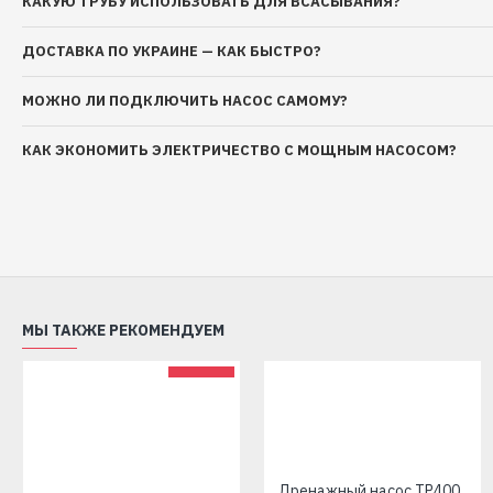
КАКУЮ ТРУБУ ИСПОЛЬЗОВАТЬ ДЛЯ ВСАСЫВАНИЯ?
ДОСТАВКА ПО УКРАИНЕ — КАК БЫСТРО?
МОЖНО ЛИ ПОДКЛЮЧИТЬ НАСОС САМОМУ?
КАК ЭКОНОМИТЬ ЭЛЕКТРИЧЕСТВО С МОЩНЫМ НАСОСОМ?
МЫ ТАКЖЕ РЕКОМЕНДУЕМ
Циркуляционный насос DAB 25/35/180мм
₴ 1980 грн
Насос циркуляционный Grundfos (EuroAqua) UPS 25-40-180мм
Дренажный насос TP400 (400 Вт, производит: 125 л/мин, напор: 7 м) EuroAqua