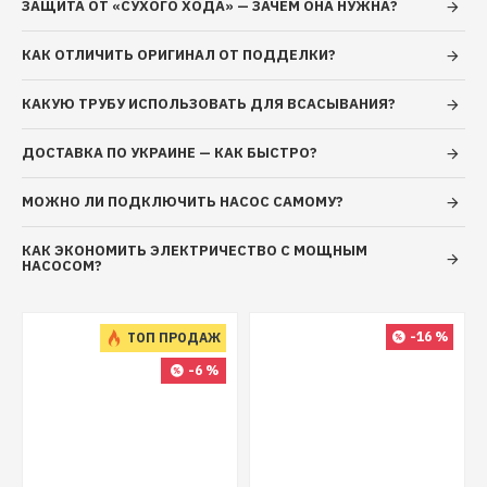
ЗАЩИТА ОТ «СУХОГО ХОДА» — ЗАЧЕМ ОНА НУЖНА?
жидкости + 40 ° С
Максимальное содержание песка не более 3%
КАК ОТЛИЧИТЬ ОРИГИНАЛ ОТ ПОДДЕЛКИ?
Минимальный диаметр отверстия 120 мм
Насос для скважин Euroaqua 4 QGD 1,5-100-
КАКУЮ ТРУБУ ИСПОЛЬЗОВАТЬ ДЛЯ ВСАСЫВАНИЯ?
0.75
ДОСТАВКА ПО УКРАИНЕ — КАК БЫСТРО?
Глубинный насос 4QGD 1.5-100-0.75
МОЖНО ЛИ ПОДКЛЮЧИТЬ НАСОС САМОМУ?
(750 Вт, производит: 35 л/мин, напор:
163 м, 92 мм) EuroAqua
КАК ЭКОНОМИТЬ ЭЛЕКТРИЧЕСТВО С МОЩНЫМ
НАСОСОМ?
-16 %
ТОП ПРОДАЖ
-6 %