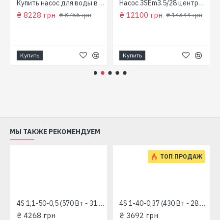
для колодца
Купить насос для воды в колодец (800 Вт, напор: 43м, производит: 90 л/мин) GARDEN 1000-4-Robot "NPO"
Насос 3SEm3.5/28 центробежный скважинный 1,5кВт Н107м 90л/мин Ø80мм Aquatica Dongyin 777395
₴ 8228 грн
₴ 12100 грн
₴ 8756 грн
₴ 14344 грн
Купить
Купить
МЫ ТАКЖЕ РЕКОМЕНДУЕМ
ТОП ПРОДАЖ
4S 1,1-50-0,5 (570 Вт - 31.6 л/мин - напор: 98 м) "RUDES" глубинный насос для скважин
4S 1-40-0,37 (430 Вт - 28.3 л/мин - напор: 92 м) "RUDES" глубинный насос для скважин
₴ 4268 грн
₴ 3692 грн