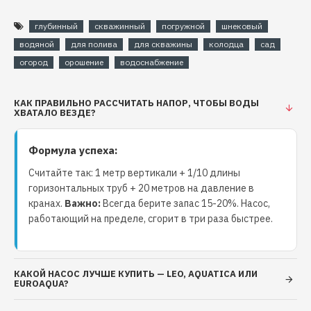
т.д. Могут применяться с использованием механической или
глубинный
скважинный
погружной
шнековый
электронной схем управления в системах автоматической
подачи воды. Они являются хорошим выбором в ситуациях,
водяной
для полива
для скважины
колодца
сад
когда нужно достичь высоких показателей по напору при
огород
орошение
водоснабжение
использовании насоса небольшой мощности.
КАК ПРАВИЛЬНО РАССЧИТАТЬ НАПОР, ЧТОБЫ ВОДЫ
Конструктивные характеристики:
ХВАТАЛО ВЕЗДЕ?
Медная обмотка двигателя
Материал корпуса - нержавеющая сталь
Формула успеха:
Насосная часть шнекового типа
Считайте так: 1 метр вертикали + 1/10 длины
Ведущий вал из нержавеющей стали
горизонтальных труб + 20 метров на давление в
Однофазный асинхронный двигатель с
кранах.
Важно:
Всегда берите запас 15-20%. Насос,
встроенной термозащитой и высоким КПД
работающий на пределе, сгорит в три раза быстрее.
Винты, шпильки из нержавеющей стали
Механическое уплотнение из керамографита
Длина кабеля 10 м
КАКОЙ НАСОС ЛУЧШЕ КУПИТЬ — LEO, AQUATICA ИЛИ
EUROAQUA?
Условия применения:
Максимальная температура перекачиваемой