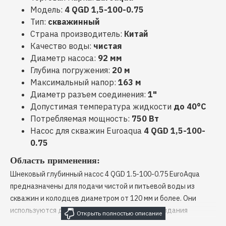
Модель:
4 QGD 1,5-100-0.75
Тип:
cкважинный
Страна производитель:
Китай
Качество воды:
чистая
Диаметр насоса:
92 мм
Глубина погружения:
20 м
Максимальный напор:
163 м
Диаметр разъем соединения:
1"
Допустимая температура жидкости
до 40°C
Потребляемая мощность:
750 Вт
Насос для скважин Euroaqua
4 QGD 1,5-100-
0.75
Область применения:
Шнековый глубинный насос 4 QGD 1.5-100-0.75 EuroAqua
предназначены для подачи чистой и питьевой воды из
скважин и колодцев диаметром от 120 мм и более. Они
используются для общего водоснабжения, создания
давления в водных магистралях, оросительных установках и