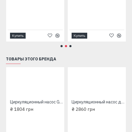
Купить
Купить
ТОВАРЫ ЭТОГО БРЕНДА
5/35/180мм
Циркуляционный насос Grundfos (EuroAqua) 25-60/180мм
Циркуляционный насос для отопления Grundfos (EuroAqua) 32-80 180 мм
₴ 1804 грн
₴ 2860 грн