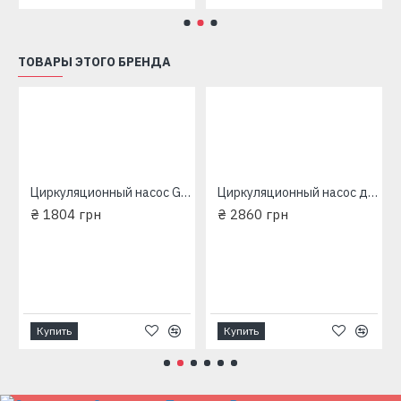
ТОВАРЫ ЭТОГО БРЕНДА
5/35/180мм
Циркуляционный насос Grundfos (EuroAqua) 25-60/180мм
Циркуляционный насос для отопления Grundfos (EuroAqua) 32-80 180 мм
₴ 1804 грн
₴ 2860 грн
Купить
Купить