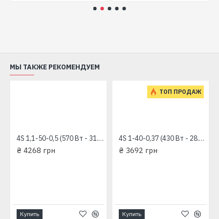
МЫ ТАКЖЕ РЕКОМЕНДУЕМ
ТОП ПРОДАЖ
4S 1,1-50-0,5 (570 Вт - 31.6 л/мин - напор: 98 м) "RUDES" глубинный насос для скважин
4S 1-40-0,37 (430 Вт - 28.3 л/мин - напор: 92 м) "RUDES" глубинный насос для скважин
₴ 4268 грн
₴ 3692 грн
Купить
Купить