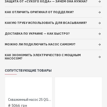
ЗАЩИТА ОТ «СУХОГО ХОДА» — ЗАЧЕМ ОНА НУЖНА?
0.28 (280 Вт, производит: 15 л/мин,
КАК ОТЛИЧИТЬ ОРИГИНАЛ ОТ ПОДДЕЛКИ?
напор: 52 м, ⌀ 48 мм) EuroAqua
КАКУЮ ТРУБУ ИСПОЛЬЗОВАТЬ ДЛЯ ВСАСЫВАНИЯ?
ДОСТАВКА ПО УКРАИНЕ — КАК БЫСТРО?
МОЖНО ЛИ ПОДКЛЮЧИТЬ НАСОС САМОМУ?
КАК ЭКОНОМИТЬ ЭЛЕКТРИЧЕСТВО С МОЩНЫМ
НАСОСОМ?
СОПУТСТВУЮЩИЕ ТОВАРЫ
Скважинный насос 2S QGD 0,5-25-0,37 IGLA SPRUT 15 м кабеля.
₴ 5066 грн