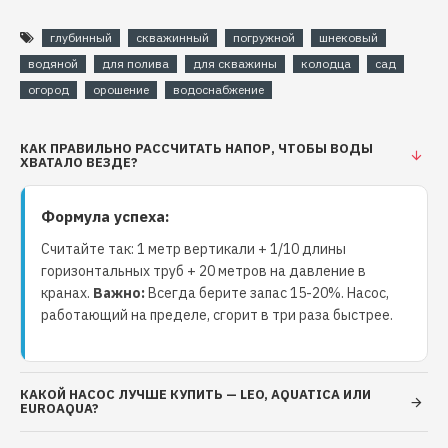
Конструктивные характеристики:
глубинный
скважинный
погружной
шнековый
Медная обмотка двигателя
водяной
для полива
для скважины
колодца
сад
Однофазный асинхронный двигатель с
огород
орошение
водоснабжение
встроенной термозащитой и высоким КПД
Материал корпуса - нержавеющая сталь
КАК ПРАВИЛЬНО РАССЧИТАТЬ НАПОР, ЧТОБЫ ВОДЫ
Насосная часть шнекового типа
ХВАТАЛО ВЕЗДЕ?
Ведущий вал из нержавеющей стали
Механическое уплотнение из керамографита -
Формула успеха:
Винты, шпильки из нержавеющей стали
Считайте так: 1 метр вертикали + 1/10 длины
Длина кабеля 10 м
горизонтальных труб + 20 метров на давление в
Условия применения:
кранах.
Важно:
Всегда берите запас 15-20%. Насос,
работающий на пределе, сгорит в три раза быстрее.
Максимальная температура перекачиваемой
жидкости + 40 ° С
Концентрация примесей не более 3%
Минимальный диаметр отверстия 70 мм
КАКОЙ НАСОС ЛУЧШЕ КУПИТЬ — LEO, AQUATICA ИЛИ
EUROAQUA?
Глубинный насос 50мм 2QGD1-50-