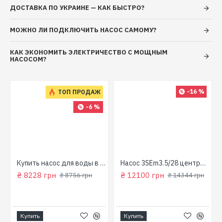
ДОСТАВКА ПО УКРАИНЕ — КАК БЫСТРО?
МОЖНО ЛИ ПОДКЛЮЧИТЬ НАСОС САМОМУ?
КАК ЭКОНОМИТЬ ЭЛЕКТРИЧЕСТВО С МОЩНЫМ
НАСОСОМ?
-16 %
ТОП ПРОДАЖ
-6 %
для колодца
Купить насос для воды в колодец (800 Вт, напор: 43м, производит: 90 л/мин) GARDEN 1000-4-Robot "NPO"
Насос 3SEm3.5/28 центробежный скважинный 1,5кВт Н107м 90л/мин Ø80мм Aquatica Dongyin 777395
₴ 8228 грн
₴ 12100 грн
₴ 8756 грн
₴ 14344 грн
Купить
Купить