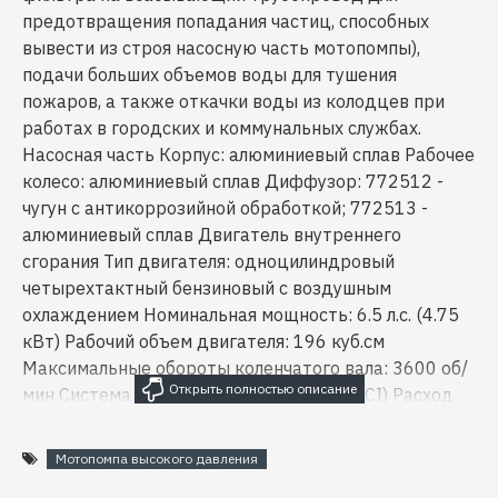
предотвращения попадания частиц, способных
вывести из строя насосную часть мотопомпы),
подачи больших объемов воды для тушения
пожаров, а также откачки воды из колодцев при
работах в городских и коммунальных службах.
Насосная часть Корпус: алюминиевый сплав Рабочее
колесо: алюминиевый сплав Диффузор: 772512 -
чугун с антикоррозийной обработкой; 772513 -
алюминиевый сплав Двигатель внутреннего
сгорания Тип двигателя: одноцилиндровый
четырехтактный бензиновый с воздушным
охлаждением Номинальная мощность: 6.5 л.с. (4.75
кВт) Рабочий объем двигателя: 196 куб.см
Максимальные обороты коленчатого вала: 3600 об/
мин Система зажигания: электронная (TCI) Расход
топлива: до 395 г/кВт•ч Условия применения
Максимальная температура окружающей среды:
Мотопомпа высокого давления
+40С Максимальная температура перекачиваемой