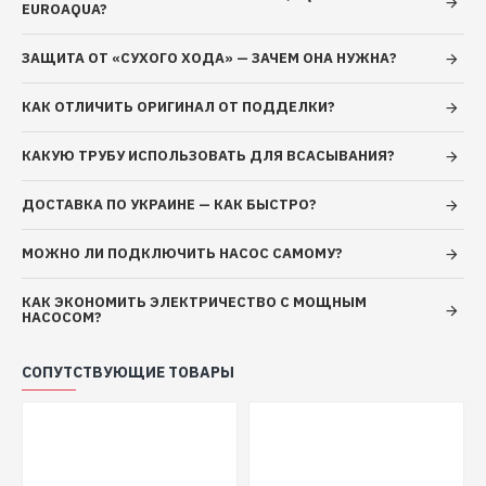
EUROAQUA?
Основные данные
глубинных
насосов для
ЗАЩИТА ОТ «СУХОГО ХОДА» — ЗАЧЕМ ОНА НУЖНА?
воды
AQUATICA (DONGYIN) (7771573)
Вал двигателя: Нержавеющая сталь
КАК ОТЛИЧИТЬ ОРИГИНАЛ ОТ ПОДДЕЛКИ?
Рабочее колесо: Техно-полимер
КАКУЮ ТРУБУ ИСПОЛЬЗОВАТЬ ДЛЯ ВСАСЫВАНИЯ?
Тип двигателя: Асинхронный,
маслонаполненный, со встроенной в обмотку
ДОСТАВКА ПО УКРАИНЕ — КАК БЫСТРО?
терма-защитой
Обмотка статора двигателя: Медь
МОЖНО ЛИ ПОДКЛЮЧИТЬ НАСОС САМОМУ?
Механическое уплотнение: Керамика/графит
Диаметр напорного патрубка, " (дюйм): 1½
КАК ЭКОНОМИТЬ ЭЛЕКТРИЧЕСТВО С МОЩНЫМ
Минимальный диаметр скважины: 120 мм
НАСОСОМ?
Класс изоляции: F
Мощность двигателя привода: 5.5 л.с.
СОПУТСТВУЮЩИЕ ТОВАРЫ
Класс защиты: IP68
Длина кабеля: 3.2 м
Максимальная температура перекачиваемой
жидкости: 35 °C