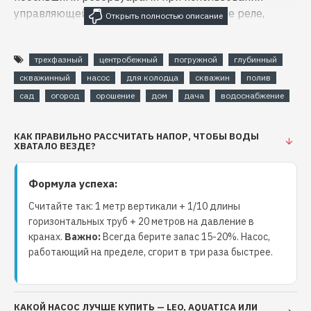
управляющей автоматики (управляющие реле,
контроллеры давления).
трехфазный
центробежный
погружной
глубинный
Технические характеристики насоса для
скважинный
насос
для колодца
скважин
полив
воды глубинного AQUATICA (DONGYIN)
сад
огород
орошение
дом
дача
водоснабжение
(7771573)
КАК ПРАВИЛЬНО РАССЧИТАТЬ НАПОР, ЧТОБЫ ВОДЫ
Мощность: 5500 Вт
ХВАТАЛО ВЕЗДЕ?
Тип: центробежные, трехфазный
Гарантия: 24 месяца
Формула успеха:
Номинальная сила тока, I(А): Y10.0
Считайте так: 1 метр вертикали + 1/10 длины
Максимальная глубина погружения под
горизонтальных труб + 20 метров на давление в
зеркало воды: до 60 м
кранах.
Важно:
Всегда берите запас 15-20%. Насос,
Напор максимальный: 214 м
работающий на пределе, сгорит в три раза быстрее.
Максимальная производительность воды: 180
л/мин
Диаметр скважины: от 120 до 150 мм
КАКОЙ НАСОС ЛУЧШЕ КУПИТЬ — LEO, AQUATICA ИЛИ