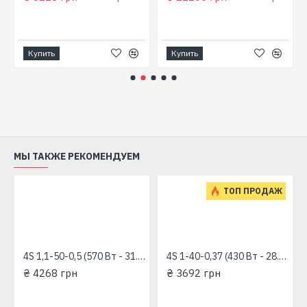
Ширина: 102 мм
Масса: 35.2 кг
Купить
Купить
МЫ ТАКЖЕ РЕКОМЕНДУЕМ
ТОП ПРОДАЖ
4S 1,1-50-0,5 (570 Вт - 31.6 л/мин - напор: 98 м) "RUDES" глубинный насос для скважин
4S 1-40-0,37 (430 Вт - 28.3 л/мин - напор: 92 м) "RUDES" глубинный насос для скважин
₴ 4268 грн
₴ 3692 грн