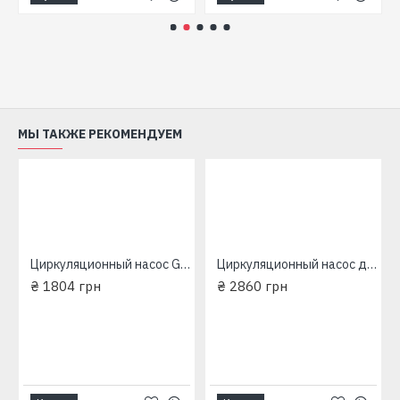
МЫ ТАКЖЕ РЕКОМЕНДУЕМ
5/35/180мм
Циркуляционный насос Grundfos (EuroAqua) 25-60/180мм
Циркуляционный насос для отопления Grundfos (EuroAqua) 32-80 180 мм
₴ 1804 грн
₴ 2860 грн