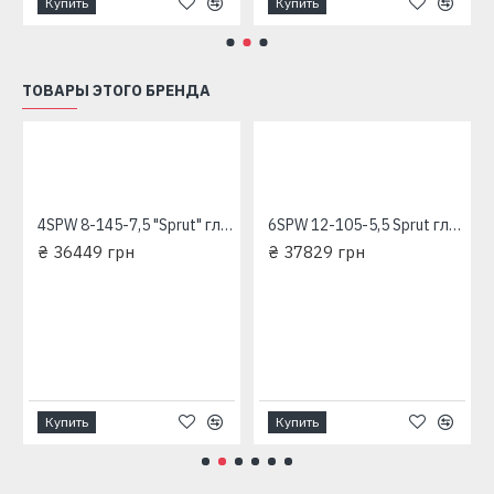
Купить
Купить
ТОВАРЫ ЭТОГО БРЕНДА
4SPW 8-145-7,5 "Sprut" глубинный насос для скважин
6SPW 12-105-5,5 Sprut глубинный насос для скважин
₴ 36449 грн
₴ 37829 грн
ехфазный глубинный насос для скважины 380 В
Купить
Купить