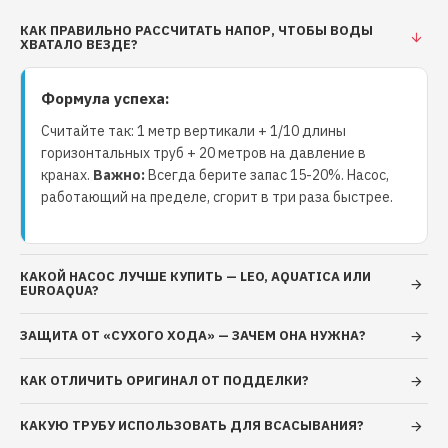
частиц, не более 0,2 мм общая жесткость жидкости,
не более 700 мкг-экв/кг содержание соединений
КАК ПРАВИЛЬНО РАССЧИТАТЬ НАПОР, ЧТОБЫ ВОДЫ
ХВАТАЛО ВЕЗДЕ?
железа, не более 500 мкг/кг содержание
растворенного кислорода, не более 50 мкг/кг
Формула успеха:
содержание нефтепродуктов, не более 1 мг/кг
значение рН 6,5-9,5 максимальное рабочее
Считайте так: 1 метр вертикали + 1/10 длины
давление: 1 МПа (10 бар) предельные нижнее и
горизонтальных труб + 20 метров на давление в
верхнее значения температуры перекачиваемой
кранах.
Важно:
Всегда берите запас 15-20%. Насос,
жидкости от -10°С до +110°С максимальная
работающий на пределе, сгорит в три раза быстрее.
температура окружающей среды +40°С
Конструктивные характеристики: моноблочные
вертикальные с одним рабочим колесом,
КАКОЙ НАСОС ЛУЧШЕ КУПИТЬ — LEO, AQUATICA ИЛИ
установленным на вал электродвигателя корпус
EUROAQUA?
насосной камеры из чугуна колесо рабочее –
ЗАЩИТА ОТ «СУХОГО ХОДА» — ЗАЧЕМ ОНА НУЖНА?
центробежное, закрытого типа, выполнено из чугуна
или нержавеющей стали вал из нержавеющей стали
КАК ОТЛИЧИТЬ ОРИГИНАЛ ОТ ПОДДЕЛКИ?
AISI 304 расположение входного и выходного
патрубков выполнено по схеме «in-line» фланец
КАКУЮ ТРУБУ ИСПОЛЬЗОВАТЬ ДЛЯ ВСАСЫВАНИЯ?
стандартный (по ISO 7005.2) фланцы ответные