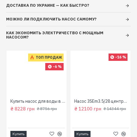
ДОСТАВКА ПО УКРАИНЕ — КАК БЫСТРО?
МОЖНО ЛИ ПОДКЛЮЧИТЬ НАСОС САМОМУ?
КАК ЭКОНОМИТЬ ЭЛЕКТРИЧЕСТВО С МОЩНЫМ
НАСОСОМ?
-16 %
ТОП ПРОДАЖ
-6 %
для колодца
Купить насос для воды в колодец (800 Вт, напор: 43м, производит: 90 л/мин) GARDEN 1000-4-Robot "NPO"
Насос 3SEm3.5/28 центробежный скважинный 1,5кВт Н107м 90л/мин Ø80мм Aquatica Dongyin 777395
₴ 8228 грн
₴ 12100 грн
₴ 8756 грн
₴ 14344 грн
Купить
Купить