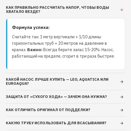
короткозамкнутым ротором, с самовентиляцией
степень защиты IP44 класс нагревостойкости
КАК ПРАВИЛЬНО РАССЧИТАТЬ НАПОР, ЧТОБЫ ВОДЫ
ХВАТАЛО ВЕЗДЕ?
изоляции В однофазное исполнение с
установленным в коробку выводов конденсатором
Формула успеха:
встроенная в обмотку двигателя защита от
перегрузок с автоматическим перезапуском
Считайте так: 1 метр вертикали + 1/10 длины
напряжение питания: 220 В, 50 Гц режим работы:
горизонтальных труб + 20 метров на давление в
продолжительный. Ограничения: перекачиваемая
кранах.
Важно:
Всегда берите запас 15-20%. Насос,
работающий на пределе, сгорит в три раза быстрее.
жидкость: вода или другие жидкости, сходные с
водой по плотности и химической активности общая
минерализация воды, не более 1500 г/м3
показатель рН 6,5 – 9,5 содержание механических
КАКОЙ НАСОС ЛУЧШЕ КУПИТЬ — LEO, AQUATICA ИЛИ
EUROAQUA?
примесей, не более 0,01 % максимальный размер
частиц, не более 0,2 мм максимальная температура
ЗАЩИТА ОТ «СУХОГО ХОДА» — ЗАЧЕМ ОНА НУЖНА?
перекачиваемой жидкости: +40°С максимальная
температура окружающей среды: +40°С
КАК ОТЛИЧИТЬ ОРИГИНАЛ ОТ ПОДДЕЛКИ?
максимальное рабочее давление: 0,6 МПа (6 бар)
КАКУЮ ТРУБУ ИСПОЛЬЗОВАТЬ ДЛЯ ВСАСЫВАНИЯ?