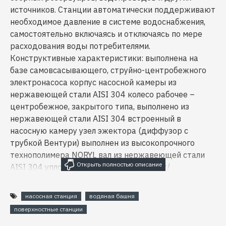
источников. Станции автоматически поддерживают
необходимое давление в системе водоснабжения,
самостоятельно включаясь и отключаясь по мере
расходования воды потребителями.
Конструктивные характеристики: выполнена на
базе самовсасывающего, струйно-центробежного
электронасоса корпус насосной камеры из
нержавеющей стали AISI 304 колесо рабочее –
центробежное, закрытого типа, выполнено из
нержавеющей стали AISI 304 встроенный в
насосную камеру узел эжектора (диффузор с
трубкой Вентури) выполнен из высокопрочного
технополимера NORYL вал из нержавеющей стали
AISI 304 уплотнение торцовое – графит/
керамика/NBR/AISI 304 реле давления
механическое гидроаккумулятор из углеродистой
насосная станция
водяная башня
стали, объемом 24 л укомплектована кабелем
поверхностные станции
питания. Двигатель: асинхронный двухполюсный с