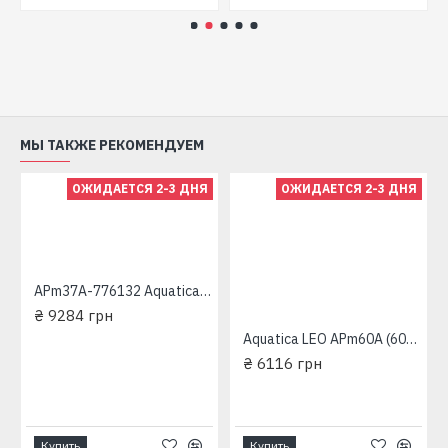
МЫ ТАКЖЕ РЕКОМЕНДУЕМ
ОЖИДАЕТСЯ 2-3 ДНЯ
ОЖИДАЕТСЯ 2-3 ДНЯ
набжения
APm37A-776132 Aquatica Станция водоснабжения вихревая
₴ 9284 грн
Aquatica LEO APm60A (600 Вт - 50 л/мин - напор: 60 м - медь) (775133/24) Станция водоснабжения вихревая
₴ 6116 грн
Купить
Купить