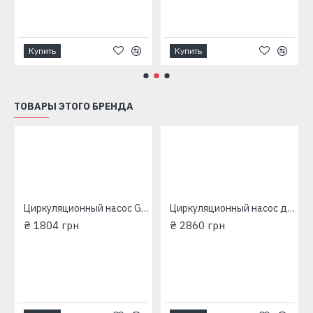
Купить
Купить
ТОВАРЫ ЭТОГО БРЕНДА
5/35/180мм
Циркуляционный насос Grundfos (EuroAqua) 25-60/180мм
Циркуляционный насос для отопления Grundfos (EuroAqua) 32-80 180 мм
₴ 1804 грн
₴ 2860 грн