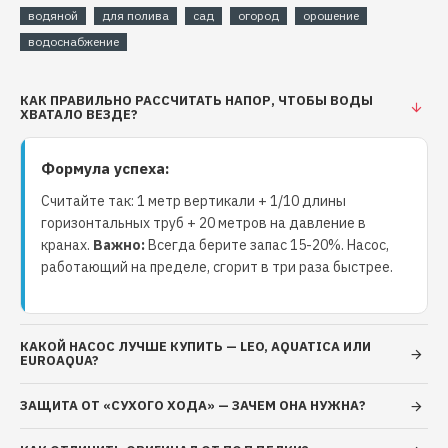
водяной
Кожух двигателя: алюминий
для полива
сад
огород
орошение
Вал двигателя: нержавеющая сталь
водоснабжение
Рабочее колесо: латунь
Обратный клапан: есть
КАК ПРАВИЛЬНО РАССЧИТАТЬ НАПОР, ЧТОБЫ ВОДЫ
Механическое уплотнение: керамика/графит
ХВАТАЛО ВЕЗДЕ?
Диаметр патрубков: 1" × 1"
Технические характеристики насоса
Формула успеха:
Максимальный напор: 70 метров
Считайте так: 1 метр вертикали + 1/10 длины
Максимальная производительность: 80 литров/
горизонтальных труб + 20 метров на давление в
минуту
кранах.
Важно:
Всегда берите запас 15-20%. Насос,
Мощность: 1500 Вт
работающий на пределе, сгорит в три раза быстрее.
Подъем воды: 9 метров
Тип двигателя: асинхронный
Напряжение: 220-240 В
КАКОЙ НАСОС ЛУЧШЕ КУПИТЬ — LEO, AQUATICA ИЛИ
Длина кабеля: 0,5 метров
EUROAQUA?
Вес: 14.5 кг
Класс защиты: ip55
ЗАЩИТА ОТ «СУХОГО ХОДА» — ЗАЧЕМ ОНА НУЖНА?
Условия эксплуатации насоса Euroaqua