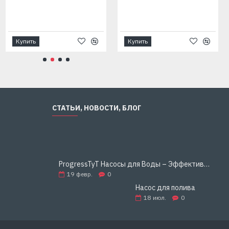
кг
кг
м
5
11,5
10
Купить
Купить
СТАТЬИ, НОВОСТИ, БЛОГ
ProgressTyT Насосы для Воды – Эффективное и Надёжное Решение для Дома и Бизнеса
19
февр.
0
Насос для полива
18
июл.
0