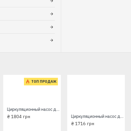
ТОП ПРОДАЖ
Циркуляционный насос для отопления Wilo Star EuroAqua RS25-4/180мм
₴ 1804 грн
Циркуляционный насос для отопления Wilo-Star(EuroAqua)RS25-6/180+гайки
Вес
Вес
₴ 1716 грн
брутто,
нетто,
та,