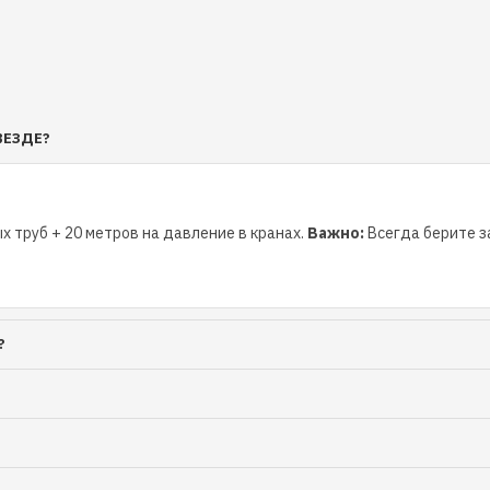
 действия (КПД) и
я оснащена системой
жбы насоса.
чугуна обеспечивает
ВЕЗДЕ?
 насоса изготовлено из
ктивную работу и
х труб + 20 метров на давление в кранах.
Важно:
Всегда берите за
нение
вает надежное
?
сы идеально