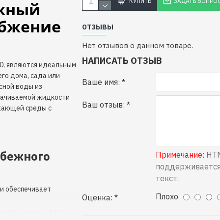
КУПИТЬ
ЗАДАТЬ ВОПРО
жный
абжение
ОТЗЫВЫ
Нет отзывов о данном товаре.
НАПИСАТЬ ОТЗЫВ
0, являются идеальным
го дома, сада или
Ваше имя:
сной воды из
качиваемой жидкости
Ваш отзыв:
ужающей среды с
обежного
Примечание:
HTM
поддерживается
текст.
ди обеспечивает
Плохо
Оценка:
ом
: Специальный тип