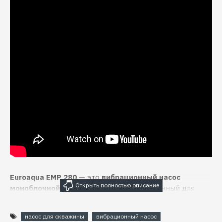
Euroaqua EMP 280
— это
вибрационный насос
моноблочной конструкции
, предназначенный для
подачи чистой воды из скважин и колодцев на
глубине более 10 метров
. Модель подходит для
насос для скважины
вибрационный насос
водоснабжения частных домов, дач, квартир
, а