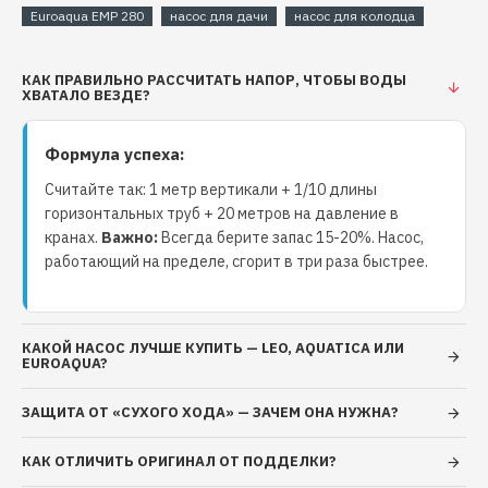
Euroaqua EMP 280
насос для дачи
насос для колодца
также организации
полива приусадебных участков и
систем капельного орошения
с поддержанием
стабильного давления в системе.
КАК ПРАВИЛЬНО РАССЧИТАТЬ НАПОР, ЧТОБЫ ВОДЫ
ХВАТАЛО ВЕЗДЕ?
Ключевые преимущества
Формула успеха:
Считайте так: 1 метр вертикали + 1/10 длины
Надежная подача воды с глубины до 70
горизонтальных труб + 20 метров на давление в
метров
при производительности
1,5 м³/ч (25 л/
кранах.
Важно:
Всегда берите запас 15-20%. Насос,
мин)
.
работающий на пределе, сгорит в три раза быстрее.
Эффективное использование при
водоснабжении и поливе
, включая системы
автоматического поддержания давления.
КАКОЙ НАСОС ЛУЧШЕ КУПИТЬ — LEO, AQUATICA ИЛИ
EUROAQUA?
Компактная конструкция и вес всего 4 кг
позволяют легко устанавливать и обслуживать
ЗАЩИТА ОТ «СУХОГО ХОДА» — ЗАЧЕМ ОНА НУЖНА?
насос.
КАК ОТЛИЧИТЬ ОРИГИНАЛ ОТ ПОДДЕЛКИ?
Мощность 0,28 кВт (280 Вт)
обеспечивает